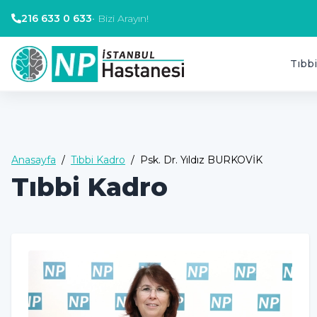
216 633 0 633
•
Bizi Arayın!
Tıbbi
Anasayfa
/
Tıbbi Kadro
/
Psk. Dr. Yıldız BURKOVİK
Tıbbi Kadro