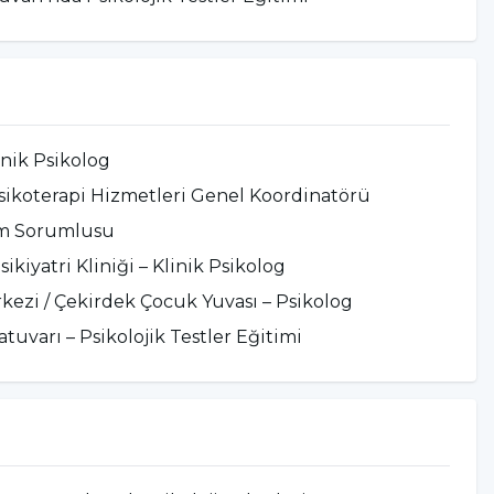
ck kullanımının hastalık şiddeti ve
e etkisi” başlıklı tez çalışmasını sunmuştur.
Ne Var” adlı üç kitabı bulunmaktadır.
Psikoterapi Hizmetleri Genel Koordinatörü olarak
e devam etmektedir.
nik Psikolog
ikoterapi Hizmetleri Genel Koordinatörü
rim Sorumlusu
kiyatri Kliniği – Klinik Psikolog
kezi / Çekirdek Çocuk Yuvası – Psikolog
atuvarı – Psikolojik Testler Eğitimi