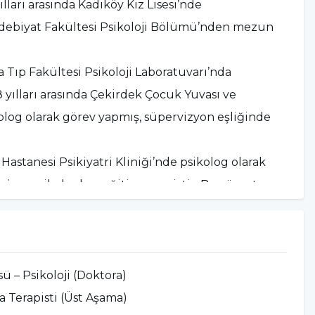
ılları arasında Kadıköy Kız Lisesi’nde
 Edebiyat Fakültesi Psikoloji Bölümü’nden mezun
a Tıp Fakültesi Psikoloji Laboratuvarı’nda
8 yılları arasında Çekirdek Çocuk Yuvası ve
olog olarak görev yapmış, süpervizyon eşliğinde
astanesi Psikiyatri Kliniği’nde psikolog olarak
ajyer psikologlara eğitim vermiştir. Bu süreçte
rı yürütmüş ve psikodrama eğitimine başlamıştır.
drama Enstitüsü’nde psikodrama eğitimi almış;
i tamamlayarak “Psikodrama Terapisti” unvanını
ü – Psikoloji (Doktora)
i Tıp Enstitüsü Sosyal Bilimler Anabilim Dalı’nda
 Terapisti (Üst Aşama)