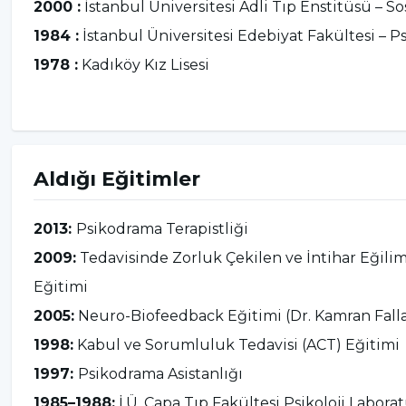
yüksek lisans eğitimini tamamlamış, “Sokakta Yaş
2000 :
İstanbul Üniversitesi Adli Tıp Enstitüsü – So
Sonuçlarının Değerlendirilmesi” başlıklı tez çalışma
1984 :
İstanbul Üniversitesi Edebiyat Fakültesi – Psi
1998 yılından itibaren Memory Center’da Klinik Psi
1978 :
Kadıköy Kız Lisesi
yönetimi, kaygı bozuklukları, panik atak ve sosyal
Biofeedback, Rehacom, EFT ve terapötik kartlar gibi
uygulamalar gerçekleştirmiştir.
Aldığı Eğitimler
2004–2009 yılları arasında SkyTürk TV’de yayınl
yapmıştır.
2013:
Psikodrama Terapistliği
2012–2013 öğretim yılından bu yana Üsküdar Üniver
2009:
Tedavisinde Zorluk Çekilen ve İntihar Eğilim
Psikoterapileri” Klinik psikoloji yüksek lisans öğrenc
Eğitimi
yüksek Lisans öğrencilerine de “ Psikodrama” ders
2005:
Neuro-Biofeedback Eğitimi (Dr. Kamran Fall
Üsküdar Üniversitesi ve T.C. Aile ve Sosyal Hizmetle
1998:
Kabul ve Sorumluluk Tedavisi (ACT) Eğitimi
Projesi kapsamında “Sebatkârlık” modülünde görev
1997:
Psikodrama Asistanlığı
2021 yılında Üsküdar Üniversitesi Sosyal Bilimler E
1985–1988:
İ.Ü. Çapa Tıp Fakültesi Psikoloji Laborat