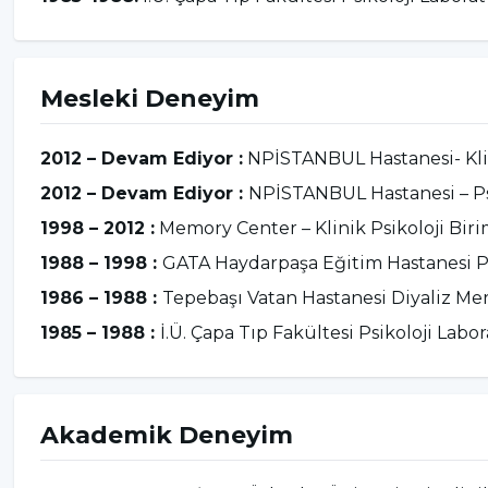
tamamlamış, “Panik bozuklukta solunum biofeedba
kantitatif elektroensefalogram parametreleri üzerin
“Sosyal Fobi”, “Korkacak Ne Var” ve “Kaygılanacak 
Mesleki Deneyim
2012 yılından itibaren NPİSTANBUL Hastanesi’nde 
görev yapmakta olup bireysel ve grup terapilerin
2012 – Devam Ediyor :
NPİSTANBUL Hastanesi- Kli
2012 – Devam Ediyor :
NPİSTANBUL Hastanesi – Ps
1998 – 2012 :
Memory Center – Klinik Psikoloji Bi
1988 – 1998 :
GATA Haydarpaşa Eğitim Hastanesi Psi
1986 – 1988 :
Tepebaşı Vatan Hastanesi Diyaliz Mer
1985 – 1988 :
İ.Ü. Çapa Tıp Fakültesi Psikoloji Labor
Akademik Deneyim