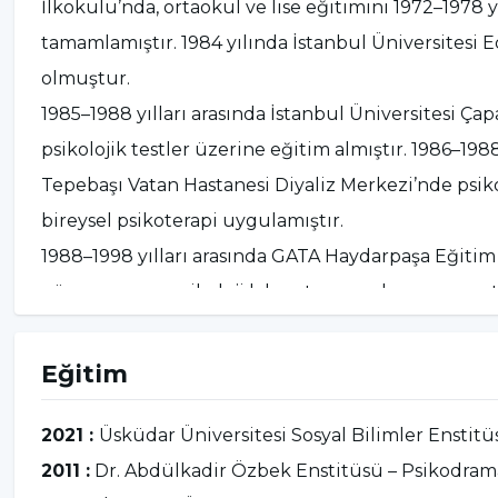
İlkokulu’nda, ortaokul ve lise eğitimini 1972–1978 y
tamamlamıştır. 1984 yılında İstanbul Üniversitesi
olmuştur.
1985–1988 yılları arasında İstanbul Üniversitesi Çap
psikolojik testler üzerine eğitim almıştır. 1986–198
Tepebaşı Vatan Hastanesi Diyaliz Merkezi’nde psik
bireysel psikoterapi uygulamıştır.
1988–1998 yılları arasında GATA Haydarpaşa Eğitim H
görev yapmış, psikoloji laboratuvarını kurmuş ve st
bireysel psikoterapilerin yanı sıra grup çalışmala
1990 yılından itibaren Dr. Abdülkadir Özbek Psiko
Eğitim
uzun yıllar süren eğitim sürecinin ardından tezin
almıştır.
2021 :
Üsküdar Üniversitesi Sosyal Bilimler Enstitüs
1997–2000 yılları arasında İstanbul Üniversitesi Adl
2011 :
Dr. Abdülkadir Özbek Enstitüsü – Psikodrama