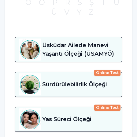
O
Ö
P
R
S
Ş
T
U
Ü
V
Y
Z
Üsküdar Ailede Manevi
Yaşantı Ölçeği (ÜSAMYÖ)
Online Test
Sürdürülebilirlik Ölçeği
Online Test
Yas Süreci Ölçeği