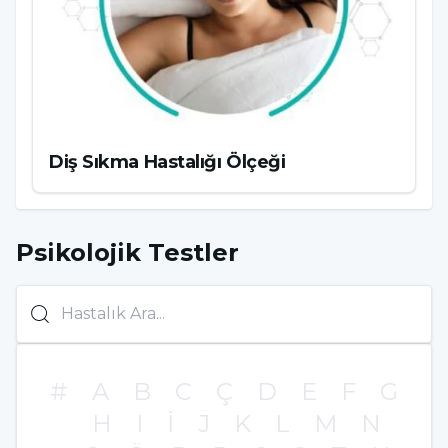
Diş Sıkma Hastalığı Ölçeği
Psikolojik Testler
#
A
B
C
Ç
D
E
F
G
H
I
İ
J
K
L
M
N