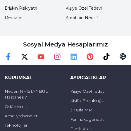
Erişkin Psikiyatri
Kişiye Özel Tedavi
Demans
Kreatinin Nedir?
Sosyal Medya Hesaplarımız
Faceebok
Twitter
Youtube
Instagram
Linkedin
Pinterest
TikTok
Podc
KURUMSAL
AYRICALIKLAR
Neden NPİSTANBUL
Kişiye Özel Tedavi
Hastanesi?
Kişilik Bozukluğu
Ödüllerimiz
3 Tesla MR
Ameliyathaneler
Farmakogenetik
Teknolojiler
Panik Atak