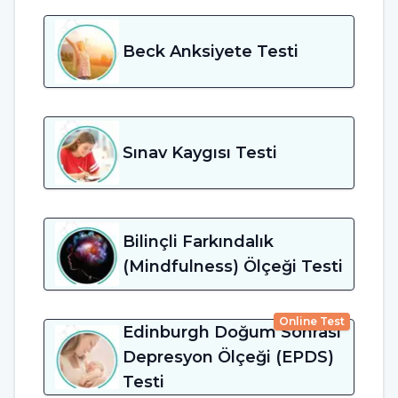
Beck Anksiyete Testi
Sınav Kaygısı Testi
Bilinçli Farkındalık
(Mindfulness) Ölçeği Testi
Online Test
Edinburgh Doğum Sonrası
Depresyon Ölçeği (EPDS)
Testi