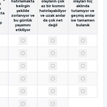
hatırlamakta
olayların çok
olayları hiç
k
belirgin
az bir kısmını
aklında
ı
şekilde
hatırlayabiliyor
tutamıyor ve
kta
zorlanıyor ve
ve uzak anılar
geçmiş anılar
bu günlük
da çok net
ise tamamen
ğı
yaşamını
değil
bulanık
etkiliyor