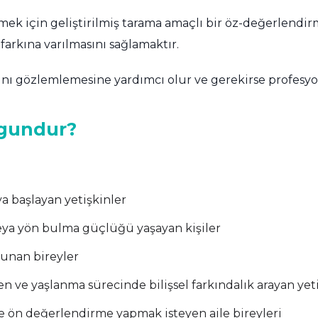
tmek için geliştirilmiş tarama amaçlı bir öz-değerlendir
arkına varılmasını sağlamaktır.
ını gözlemlemesine yardımcı olur ve gerekirse profesyone
ygundur?
 başlayan yetişkinler
eya yön bulma güçlüğü yaşayan kişiler
unan bireyler
 ve yaşlanma sürecinde bilişsel farkındalık arayan yet
 ve ön değerlendirme yapmak isteyen aile bireyleri