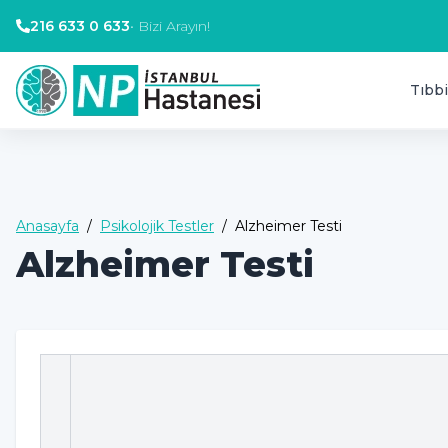
216 633 0 633
•
Bizi Arayın!
Tıbbi
Anasayfa
/
Psikolojik Testler
/
Alzheimer Testi
Alzheimer Testi