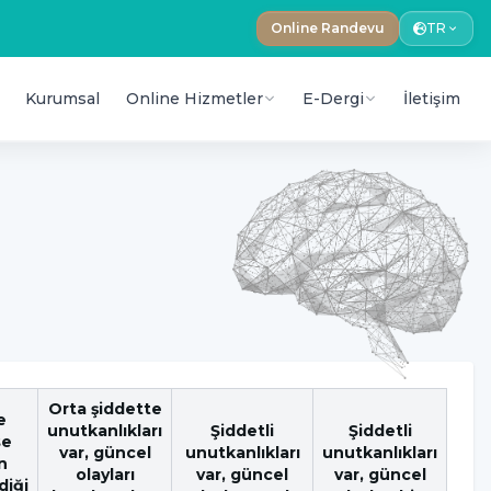
Online Randevu
TR
Kurumsal
Online Hizmetler
E-Dergi
İletişim
Orta şiddette
e
unutkanlıkları
Şiddetli
Şiddetli
se
var, güncel
unutkanlıkları
unutkanlıkları
n
olayları
var, güncel
var, güncel
diği