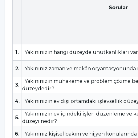
Sorular
1
.
Yakınınızın hangi düzeyde unutkanlıkları va
2
.
Yakınınız zaman ve mekân oryantasyonunda 
Yakınınızın muhakeme ve problem çözme bec
3
.
düzeydedir?
4
.
Yakınınızın ev dışı ortamdaki işlevsellik düze
Yakınınızın ev içindeki işleri düzenleme ve 
5
.
düzeyi nedir?
6
.
Yakınınız kişisel bakım ve hijyen konularınd