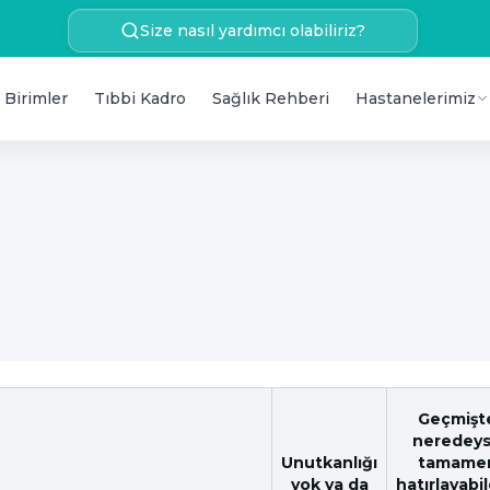
Size nasıl yardımcı olabiliriz?
 Birimler
Tıbbi Kadro
Sağlık Rehberi
Hastanelerimiz
Geçmişt
neredey
Unutkanlığı
tamame
yok ya da
hatırlayabil