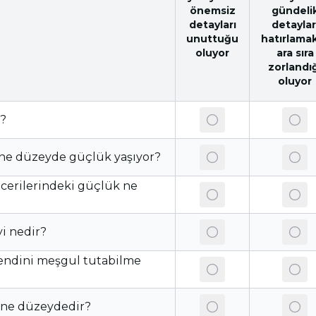
önemsiz
gündeli
detayları
detaylar
unuttuğu
hatırlama
oluyor
ara sıra
zorlandı
oluyor
r?
ne düzeyde güçlük yaşıyor?
erilerindeki güçlük ne
yi nedir?
kendini meşgul tutabilme
a ne düzeydedir?