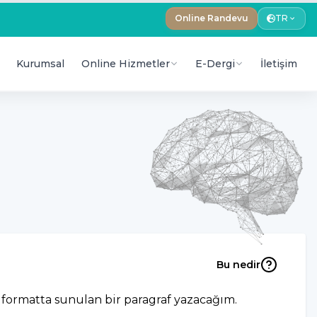
Online Randevu
TR
Kurumsal
Online Hizmetler
E-Dergi
İletişim
Bu nedir
z formatta sunulan bir paragraf yazacağım.