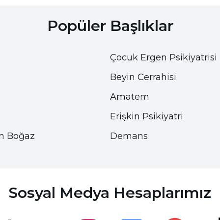
Popüler Başlıklar
Çocuk Ergen Psikiyatrisi
Beyin Cerrahisi
Amatem
Erişkin Psikiyatri
n Boğaz
Demans
Erişilebilirlik
Erişilebilirlik
Görsel ve sesli destek ayarları
Görsel ve sesli destek ayarları
Sosyal Medya Hesaplarımız
Yazı Boyutu
Yazı Boyutu
100
100
%
%