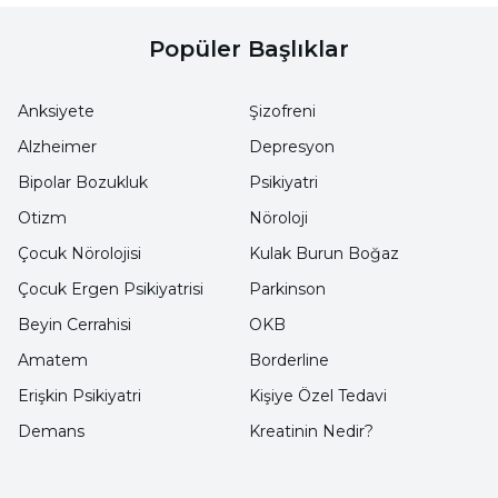
görüşmesi sırasında unutabilir. O yüzden
bunları telepsikiyatri görüşmesinden önce not
Popüler Başlıklar
alması hasta için, süreç için olumlu bir
katkıdır.
Anksiyete
Şizofreni
Alzheimer
Depresyon
Telepsikiyatri doktor için de bir avantajdır.
Bipolar Bozukluk
Psikiyatri
Doktor telepsikiyatri sisteminde hastalar ile
Otizm
Nöroloji
daha verimli bir randevu sistemi kurup
Çocuk Nörolojisi
Kulak Burun Boğaz
yönetimini sağlayabilir. Telepsikiyatri sistemi
Çocuk Ergen Psikiyatrisi
Parkinson
ile doktor hastasına, hastaneye veya kliniğe
Beyin Cerrahisi
OKB
gerek kalmadan ulaşabilir. Hastası doktoru acil
durumlarda arayabilir. Bu doktoru da
Amatem
Borderline
rahatlatan bir durumdur. Telepsikiyatri, süreci
Erişkin Psikiyatri
Kişiye Özel Tedavi
iyileştiren bir teknolojidir. Telepsikiyatri
Demans
Kreatinin Nedir?
sistemi hasta ve doktorun anlaştığı süre
boyunca devam edebilir. Sürekli telepsikiyatri