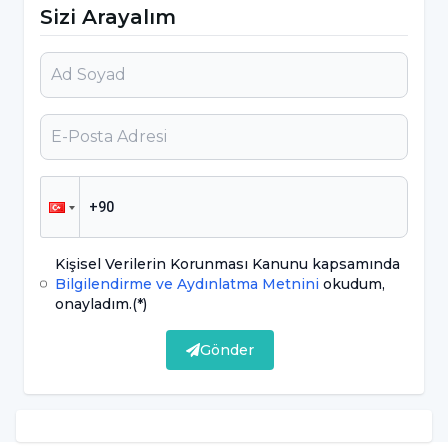
seçebilir. Telepsikiyatri sisteminde hasta,
Sizi Arayalım
hekim seçmede özgürdür. Hastalar dilediği
doktoru seçebilir. Hastanın telepsikiyatri
görüşmesi öncesi hazırlık yapması; sürecin
aksamaması ve tedavi sürecinin verimli olması
açısından daha faydalı olacaktır. Eğer doktor
hastaya ilaç verdiyse, hasta telepsikiyatri
sırasında kullandığı ilacı doktora hatırlatabilir.
Hasta doktorun verdiği ilaçtan bir fayda
Kişisel Verilerin Korunması Kanunu kapsamında
sağladıysa ya da ilaç yan etki yaptıysa, tam
Bilgilendirme ve Aydınlatma Metnini
okudum,
tersine ilaç hiç bir etki göstermemişse bunu
onayladım.
(*)
doktora iletmek için önceden not alabilir.
Gönder
Hasta şikâyetleri arttıysa bunu telepsikiyatri
sırasında doktora iletebilir. Doktora iletmek
istediği bütün bu sonuçları telepsikiyatri