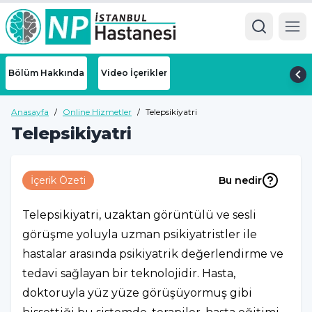
Ope
Bölüm Hakkında
Video İçerikler
Anasayfa
/
Online Hizmetler
/
Telepsikiyatri
Telepsikiyatri
İçerik Özeti
Bu nedir
Telepsikiyatri, uzaktan görüntülü ve sesli
görüşme yoluyla uzman psikiyatristler ile
hastalar arasında psikiyatrik değerlendirme ve
tedavi sağlayan bir teknolojidir. Hasta,
doktoruyla yüz yüze görüşüyormuş gibi