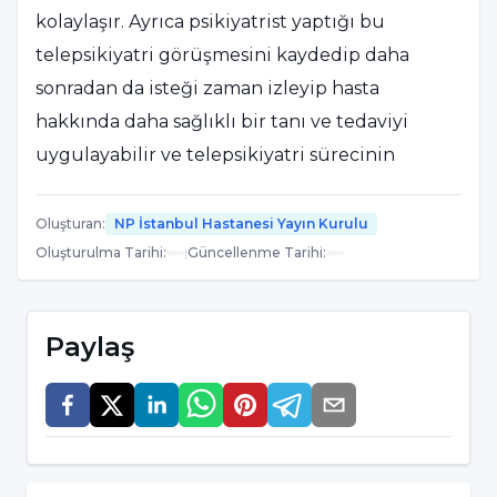
kolaylaşır. Ayrıca psikiyatrist yaptığı bu
telepsikiyatri görüşmesini kaydedip daha
sonradan da isteği zaman izleyip hasta
hakkında daha sağlıklı bir tanı ve tedaviyi
uygulayabilir ve telepsikiyatri sürecinin
yönetimini sağlayabilir.
Oluşturan
:
NP İstanbul Hastanesi Yayın Kurulu
ÖNEMLİ! Telepsikiyatri hizmeti almak isteyen
Oluşturulma Tarihi
:
|
Güncellenme Tarihi
:
kişilerin, mahremiyet ve gizlilik kuralları için
mutlaka güvenilir bir kurum çatısından bu
Paylaş
hizmeti almaları gerekmektedir.
Hasta önceden sürekli olarak düzenli bir
şekilde gittiği doktordan telepsikiyatri için
randevu alabilir. Ya da başka bir hekim de