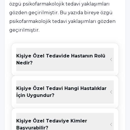
özgü psikofarmakolojik tedavi yaklaşımları
gözden geçirilmiştir. Bu yazıda bireye özgü
psikofarmakolojik tedavi yaklaşımları gözden
geçirilmiştir.
KAYNAKÇA
Nalimov A, Akkaş Ö, Eryılmaz G. Psikiyatride
Kişiye Özel Tedavide Hastanın Rolü
kişiye özel tedavi yaklaşımları. Küsdül
Nedir?
Sağlam E, editör. Kişiye Özel Tedavi
Yaklaşımları. 1. Baskı. Ankara: Türkiye
Klinikleri; 2023. p.32-9.
Kişiye Özel Tedavi Hangi Hastalıklar
İçin Uygundur?
Kişiye özel tedavi, bireyin genetik, biyolojik,
psikolojik ve sosyal özelliklerini tam anlamıyla
kavrayarak başlar. Hastanın sadece belirli bir
Kişiye Özel Tedaviye Kimler
Başvurabilir?
hastalıkla değil, bireyin genel sağlık