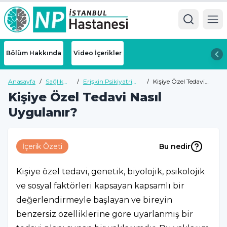
Ope
Bölüm Hakkında
Video İçerikler
Anasayfa
/
Sağlık
/
Erişkin Psikiyatri
/
Kişiye Özel Tedavi
Rehberi
Sağlık Rehberi
Nasıl Uygulanır?
Kişiye Özel Tedavi Nasıl
Uygulanır?
İçerik Özeti
Bu nedir
Kişiye özel tedavi, genetik, biyolojik, psikolojik
ve sosyal faktörleri kapsayan kapsamlı bir
değerlendirmeyle başlayan ve bireyin
benzersiz özelliklerine göre uyarlanmış bir