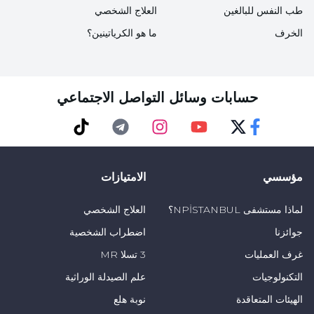
طب النفس للبالغين
العلاج الشخصي
الخرف
ما هو الكرياتينين؟
حسابات وسائل التواصل الاجتماعي
TikTok
Telegram
Instagram
Youtube
Twitter
Faceebok
مؤسسي
الامتيازات
لماذا مستشفى NPİSTANBUL؟
العلاج الشخصي
جوائزنا
اضطراب الشخصية
غرف العمليات
3 تسلا MR
التكنولوجيات
علم الصيدلة الوراثية
الهيئات المتعاقدة
نوبة هلع