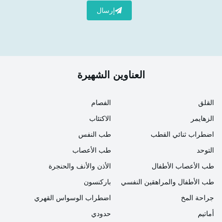
إرسال
العناوين الشهيرة
القلق
الفصام
الزهايمر
الاكتئاب
اضطراب ثنائي القطب
طب النفس
التوحد
طب الأعصاب
طب الأعصاب الأطفال
الأذن والأنف والحنجرة
طب الأطفال والمراهقين النفسي
باركنسون
جراحة المخ
اضطراب الوسواس القهري
أماتيم
حدودي