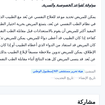
موثوقة لقواعد الخصوصية والسرية.
يمكن للمريض تحديد موعد للعلاج النفسي عن بُعد مع الطبيب الذي 
في نظام الطب النفسي عن بُعد، يتمتع المريض بحرية اختيار ال
المفيد أكثر للمريض أن يقوم بالاستعدادات قبل مقابلة الطب النفس
كفاءة. إذا كان الطبيب قد أعطى دواءً للمريض، يمكن للمريض تذكي
كان المريض قد استفاد من الدواء الذي أعطاه الطبيب أو إذا كان لل
الإطلاق، يمكن للمريض تدوين ملاحظة مسبقاً لإبلاغ الطبيب بذلك.
عن بُعد. قد ينسى المريض كل هذه النتائج أثناء مقابلة الطب النف
النفسي عن بُعد مساهمة إيجابية للمريض والعملية.
المنشئ
:
هيئة تحرير مستشفى NP إسطنبول الوطني
يُعد الطب النفسي عن بُعد ميزة للطبيب أيضاً. يمكن للطبيب إنش
تاريخ الإنشاء
:
|
تاريخ التحديث
:
النفسي عن بُعد. مع نظام الطب النفسي عن بُعد، يمكن للطبيب 
للمريض الاتصال بالطبيب في حالة الطوارئ. هذا هو الوضع الذي ي
تحسين العملية. يمكن أن يستمر نظام الطب النفسي عن بُعد طالما 
مشاركة