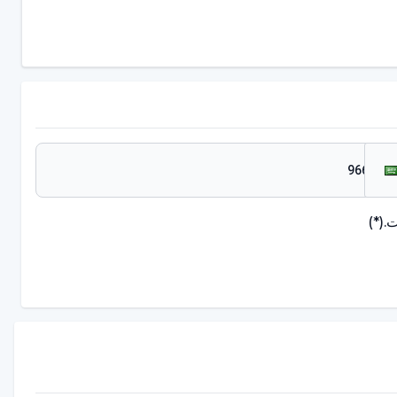
.
(*)