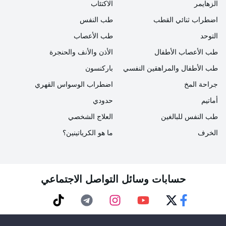
الزهايمر
الاكتئاب
استخدام الموسيقى للأغراض العلاجية وأثبت أن استخدام
اضطراب ثنائي القطب
طب النفس
الموسيقى في علاج المرضى لا يزال مفيدًا.
التوحد
طب الأعصاب
طب الأعصاب الأطفال
الأذن والأنف والحنجرة
في 9 ديسمبر 2007، حصل مستشفى NPISTANBUL
للأمراض النفسية والعصبية على جائزة "ماسة أماسيا
طب الأطفال والمراهقين النفسي
باركنسون
الذهبية" لمساهماته في استخدام الموسيقى التركية في
جراحة المخ
اضطراب الوسواس القهري
العلاج في الاجتماع السنوي لجمعية أماسيا الذي عقد في
أماتيم
حدودي
فندق جواهر إسطنبول.
طب النفس للبالغين
العلاج الشخصي
الخرف
ما هو الكرياتينين؟
جائزة أفضل ممارسات سلامة المرضى
حصل مستشفى NPISTANBUL للأمراض النفسية
حسابات وسائل التواصل الاجتماعي
والعصبية على جائزة "جائزة أفضل ممارسات سلامة
المرضى" عن عمله في استقبال المرضى النفسيين ونقلهم
TikTok
Telegram
Instagram
Youtube
Twitter
Faceebok
بسيارات الإسعاف في الاجتماع الذي عقدته جمعية