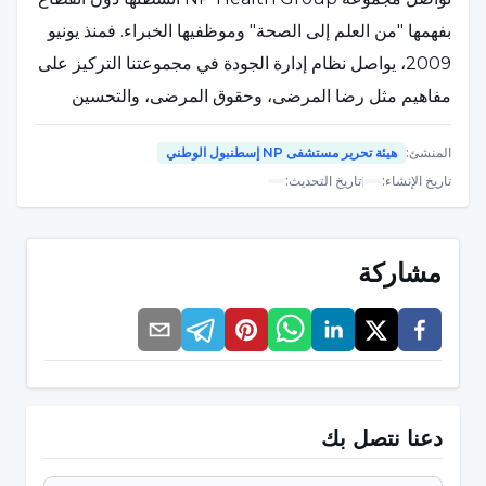
بفهمها "من العلم إلى الصحة" وموظفيها الخبراء. فمنذ يونيو
2009، يواصل نظام إدارة الجودة في مجموعتنا التركيز على
مفاهيم مثل رضا المرضى، وحقوق المرضى، والتحسين
المستمر، وتخطيط الإجراءات التصحيحية والوقائية، وسلامة
المنشئ
:
هيئة تحرير مستشفى NP إسطنبول الوطني
المرضى والموظفين، والأخلاقيات في مجال الصحة، والتي
تاريخ الإنشاء
:
|
تاريخ التحديث
:
توليها المعايير الدولية أهمية كبيرة في مجال الصحة.
اضغط
هنا لقراءة المزيد
مشاركة
جائزة احترام الإنسانية لعام 2019
حصل مستشفى NPISTANBUL على "جائزة احترام
الإنسانية لعام 2019". حصل مستشفى NPISTANBUL،
الشريك العلمي لجامعة أوسكودار، على جائزة "جائزة احترام
دعنا نتصل بك
الإنسان لعام 2019" التي تعد واحدة من أرقى جوائز الموارد
البشرية في تركيا Kariyer.net.