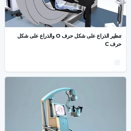
تنظير الذراع على شكل حرف O والذراع على شكل
حرف C