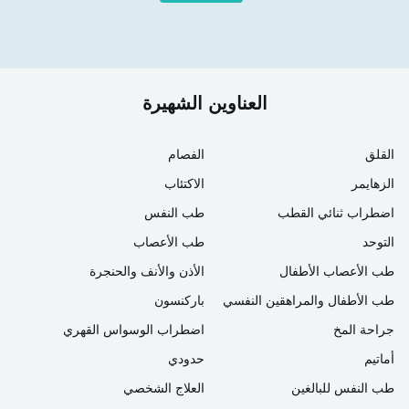
العناوين الشهيرة
القلق
الفصام
الزهايمر
الاكتئاب
اضطراب ثنائي القطب
طب النفس
التوحد
طب الأعصاب
طب الأعصاب الأطفال
الأذن والأنف والحنجرة
طب الأطفال والمراهقين النفسي
باركنسون
جراحة المخ
اضطراب الوسواس القهري
أماتيم
حدودي
طب النفس للبالغين
العلاج الشخصي