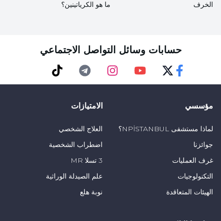
الخرف
ما هو الكرياتينين؟
حسابات وسائل التواصل الاجتماعي
TikTok
Telegram
Instagram
Youtube
Twitter
Faceebok
مؤسسي
الامتيازات
لماذا مستشفى NPİSTANBUL؟
العلاج الشخصي
جوائزنا
اضطراب الشخصية
غرف العمليات
3 تسلا MR
التكنولوجيات
علم الصيدلة الوراثية
الهيئات المتعاقدة
نوبة هلع