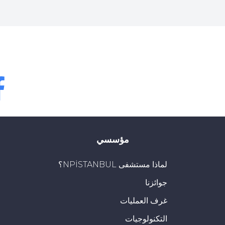
bok
مؤسسي
لماذا مستشفى NPİSTANBUL؟
جوائزنا
غرف العمليات
التكنولوجيات