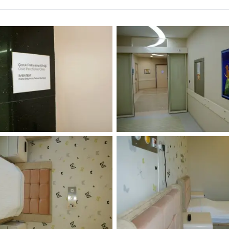
 مثل تشتت الانتباه والحركة والاندفاع خلال هذه الفترة.
مدرسة هي صعوبة الانفصال عن الأم والأب. يعتبر من الطبيعي أن
د بدء المدرسة، وأن يرغب في أن تكون والدته معه، وأن يكون
الوقت، من المتوقع أن يتكيف الطفل مع هذه الصعوبة ويستمر
ن صعوبة في إظهار هذه المهارات، فيجب أن يتم تقييمه من قبل
من غيرهم، فهناك أطفال أكثر حذراً ويتوقفون ويفكرون قبل
 من الطبيعي أن يكون الطفل في قلق مستمر، وأن يشعر كما لو
بشأن المستقبل، وأن يبدو قلقاً ومضطرباً، وأن يواجه صعوبة في
يث اضطرابات القلق. بعض الأطفال مصابون بالوسواس. قد تتطور
غسل أيديهم 5 مرات، أو فحص حقيبتهم عدة مرات، أو المرور من الباب مرة أخرى بعد المرور من
طل وقت الطفل وطاقته ووظائفه، فيجب اعتبارها اضطراباً ويجب