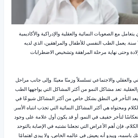
مل مع الصعوبات النمائية والعقلية والإدراكية والأكاديمية
والاجتماعية للأطفال والمراهقين الذين تتراوح أعمارهم بين 0-18 سنة. يعمل الطب النفسي للأطفال والمراهقين، الذي لديه
لادة وحتى نهاية مرحلة المراهقة وتشخيص الاضطرابات
ي والعقلي والاجتماعي تسلسلاً وزمنًا معينًا. وإلى جانب مراحل
العقلية. تعد مشاكل النمو من أكثر المشاكل التي يواجهها الطب
ويعد التأخر في النطق بشكل خاص من أكثر المشاكل شيوعًا في
لكلام ومحتواه هي أكثر المشاكل النمائية التي تجذب انتباه الأسر.
نعكاسًا لتأخر خفيف في النمو، أو قد يكون أول علامة على وجود
لام، فإن أهم الأعراض التي تجعلنا نشتبه في الإصابة بالتوحد
تك باسمه، ويبدو أنه يعيش في عالمه الخاص، ولا يبدي اهتمامًا