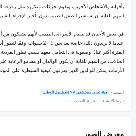
بأقرانه والأشخاص الآخرين، ويقوم بحركات متكررة مثل رفرفة ال
المهم للغاية أن يستشير الطفل الطبيب دون تأخير، لإجراء التقي
في بعض الأحيان قد تتقدم الأسر إلى الطبيب لأنهم يشتكون من أ
الفترة أكثر عنادًا وصعوبة في التعامل معهم بسبب تطور الفردية
الحالات، من المهم للغاية أن يكون الوالدان أو مقدمو الرعاية ع
الأزمات. يمكن للوالدين الذين يعرفون كيفية السيطرة على الموقف
المنشئ
:
هيئة تحرير مستشفى NP إسطنبول الوطني
تاريخ الإنشاء
:
|
تاريخ التحديث
:
في فترات رياض الأطفال والمدرسة الابتدائية، من المتوقع أن يكو
المتوقع أن يبدأ شعورهم بالمسؤولية بالتطور التدريجي، ومن المتوق
هذه الفترة، قد يعاني الأطفال من أعراض مثل عدم القدرة على ا
بسرعة أثناء أداء الواجبات المنزلية. بالإضافة إلى ذلك، قد تص
معرض الصور