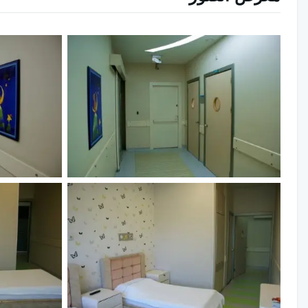
الصداقات وإيذاء أصدقائهم. قد يحتاج الأطفال إلى تقييم اضطرابات
إحدى المشاكل الشائعة التي تواجهها الأسر والأطفال في بداية ال
يواجه الطفل الذي ينمو بشكل طبيعي صعوبة لمدة شهر تقريبًا بع
قلقًا وحتى يبكي عند دخول الفصل الدراسي. ومع ذلك، مع مرور 
في الذهاب إلى المدرسة وتكوين صداقات. إذا كان الطفل يعاني م
الطبيب.
قد يكون لدى بعض الأطفال من الناحية الهيكلية مزاج أكثر قلقاً 
القيام بشيء ما، ويمكن قبول ذلك كميزة مزاجية. ومع ذلك، ليس
أنه سيتعرض للأذى من البيئة المحيطة به في أي لحظة، وأن يقلق 
النوم ليلاً وفي الحفاظ على النوم. يجب تقييمهم بالتأكيد من ح
لديهم سلوكيات الوسواس مثل 
خلاله أو التحقق مما فعلوه بشكل متكرر. إذا كانت الوساوس تع
استشارة الطبيب.