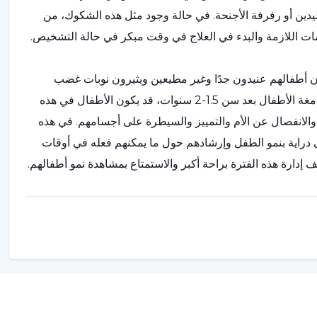
يدين أو رفرفة الأجنحة. في حالة وجود مثل هذه الشكوك، من
يمات اللازمة والبدء في العلاج في وقت مبكر في حالة التشخيص.
ن أطفالهم عنيدون جدًا وغير مطيعين ويثيرون نوبات غضب
عندما لا يريدون ذلك، خاصة بعد سن 1.5-2 سنوات. وفقًا لتطور أدمغة الأطفال بعد سن 1.5-2 سنوات، قد يكون الأطفال في هذه
 والانفصال عن الأم والتمييز والسيطرة على أجسامهم. في هذه
لى دراية بنمو الطفل وإرشادهم حول ما يمكنهم فعله في أوقات
 إدارة هذه الفترة براحة أكبر والاستمتاع بمشاهدة نمو أطفالهم.
ن الأطفال قادرين على الالتزام بقواعد اجتماعية معينة، ومن
ع أن يبدأوا في إنجاز مهارات مثل أداء الواجبات المنزلية. خلال
لاستماع إلى الدروس، وعدم القدرة على الجلوس بهدوء، والملل
احب هذه الفترة صعوبات سلوكية مثل عدم القدرة على الحفاظ على