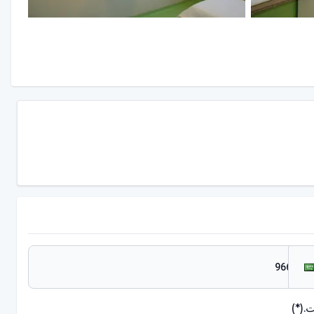
.
(*)