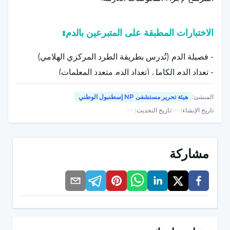
الاختبارات المطبقة على المتبرعين بالدم:
- فصيلة الدم (تُدرس بطريقة الطرد المركزي الهلامي)
- تعداد الدم الكامل (تعداد الدم متعدد المعلمات)
- اختبارات ELISA (باستخدام محلل أوتوماتيكي بالكامل)
المنشئ
:
هيئة تحرير مستشفى NP إسطنبول الوطني
HbsAg، ومضاد لفيروس التهاب الكبد الوبائي فيروس
تاريخ الإنشاء
:
|
تاريخ التحديث
:
التهاب الكبد الوبائي فيروس نقص المناعة البشرية
- VDRL
- التطابق التبادلي (لإثبات توافق دم المتبرع مع المريض الذي
مشاركة
سيتلقى الدم)
إذا تبين أن الفحوصات المذكورة أعلاه مناسبة، يتم أخذ الدم
من المتبرع بالدم على الفور أو يتم تحديد موعد للمريض
اللازم لأخذ الدم في موعد العملية.