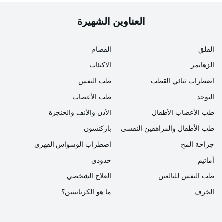
"الدليل الوطني لإعداد الدم ومشتقاته واستخدامه وضمان
العناوين الشهيرة
جودته لعام 2016".
القلق
الفصام
الزهايمر
الاكتئاب
اضطراب ثنائي القطب
طب النفس
التوحد
طب الأعصاب
طب الأعصاب الأطفال
الأذن والأنف والحنجرة
طب الأطفال والمراهقين النفسي
باركنسون
جراحة المخ
اضطراب الوسواس القهري
أماتيم
حدودي
طب النفس للبالغين
العلاج الشخصي
الخرف
ما هو الكرياتينين؟