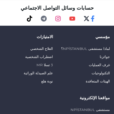
حسابات وسائل التواصل الاجتماعي
TikTok
Telegram
Instagram
Youtube
Twitter
Faceebok
مؤسسي
الامتيازات
لماذا مستشفى NPİSTANBUL؟
العلاج الشخصي
جوائزنا
اضطراب الشخصية
غرف العمليات
3 تسلا MR
التكنولوجيات
علم الصيدلة الوراثية
الهيئات المتعاقدة
نوبة هلع
مواقعنا الإلكترونية
مستشفى NPİSTANBUL