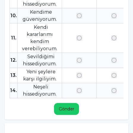
hissediyorum.
Kendime
10
.
güveniyorum.
Kendi
kararlarımı
11
.
kendim
verebiliyorum.
Sevildiğimi
12
.
hissediyorum.
Yeni şeylere
13
.
karşı ilgiliyim.
Neşeli
14
.
hissediyorum.
Gönder