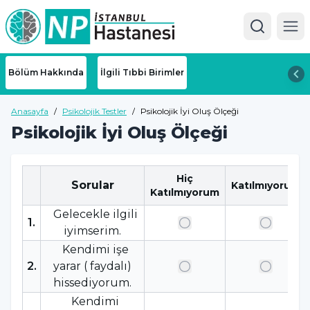
Ope
Bölüm Hakkında
İlgili Tıbbi Birimler
Anasayfa
/
Psikolojik Testler
/
Psikolojik İyi Oluş Ölçeği
Psikolojik İyi Oluş Ölçeği
Hiç
Sorular
Katılmıyorum
Katılmıyorum
Gelecekle ilgili
1
.
iyimserim.
Kendimi işe
2
.
yarar ( faydalı)
hissediyorum.
Kendimi