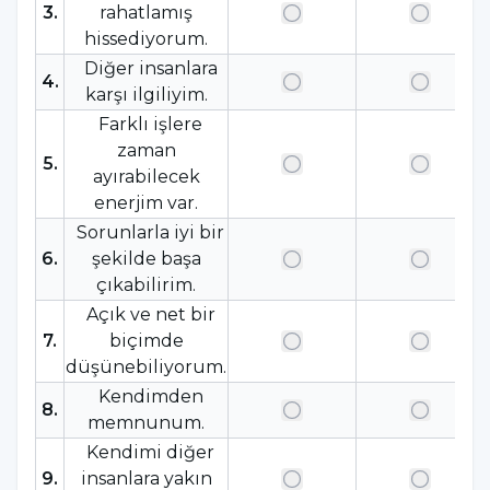
3
.
rahatlamış
hissediyorum.
Diğer insanlara
4
.
karşı ilgiliyim.
Farklı işlere
zaman
5
.
ayırabilecek
enerjim var.
Sorunlarla iyi bir
6
.
şekilde başa
çıkabilirim.
Açık ve net bir
7
.
biçimde
düşünebiliyorum.
Kendimden
8
.
memnunum.
Kendimi diğer
9
.
insanlara yakın