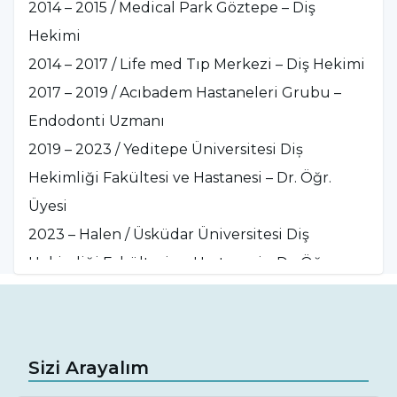
2014 – 2015 / Medical Park Göztepe – Diş
araştıran bir çalışması yayınlandı.
Hekimi
2020-2022 yılları arasında Yeditepe
2014 – 2017 / Life med Tıp Merkezi – Diş Hekimi
Üniversitesi Endodonti Anabilim Dalı'nda
2017 – 2019 / Acıbadem Hastaneleri Grubu –
öğretim görevlisi olarak çalıştı; Mayıs 2022'de
Endodonti Uzmanı
aynı bölümde Yardımcı Doçent kadrosuna
2019 – 2023 / Yeditepe Üniversitesi Diș
seçildi. Son dört yıldır diş hekimliği
Hekimliği Fakültesi ve Hastanesi – Dr. Öğr.
fakültesinde teorik ve uygulamalı endodonti
Üyesi
dersleri de dahil olmak üzere dersler vermiştir.
2023 – Halen / Üsküdar Üniversitesi Diş
2023 eylül ayı itibariyle Üsküdar Üniversitesi
Hekimliği Fakültesi ve Hastanesi – Dr. Öğr.
Diş Hekimliği Fakültesinde, Yardımcı Doçent
Üyesi
(doktora öğretim üyesi) ünvanını alarak
hastalarını kabul etmeye başlamış, diğer
yandan da hızla akademik çalışmalarına devam
Sizi Arayalım
etmektedir.