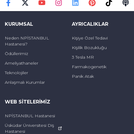
Faceebok
Twitter
Youtube
Instagram
Linkedin
Pinterest
TikTok
Podc
KURUMSAL
AYRICALIKLAR
Neden NPİSTANBUL
Kişiye Özel Tedavi
Hastanesi?
Kişilik Bozukluğu
Ödüllerimiz
3 Tesla MR
Ameliyathaneler
Farmakogenetik
Teknolojiler
Panik Atak
Anlaşmalı Kurumlar
WEB SITELERIMIZ
NPİSTANBUL Hastanesi
Üsküdar Üniversitesi Diş
Hastanesi