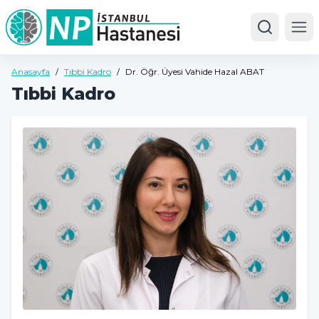
Ope
Anasayfa
/
Tıbbi Kadro
/
Dr. Öğr. Üyesi Vahide Hazal ABAT
Tıbbi Kadro