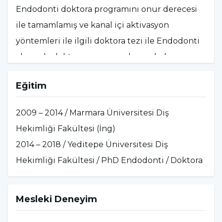
Endodonti doktora programını onur derecesi
ile tamamlamış ve kanal içi aktivasyon
yöntemleri ile ilgili doktora tezi ile Endodonti
alanında doktora unvanını almaya hak
kazanmıştır. 2022 yılında uluslararası SCI
Eğitim
indeksli dergide ilk makalesini yayınlamıştır.
Güncel konulara ilişkin üç makalesi 2021, 2022
2009 – 2014 / Marmara Üniversitesi Diş
ve 2023 yıllarında ulusal hakemli dergilerde
Hekimliği Fakültesi (İng)
yayımlandı. Haziran 2022'de Yeditepe
2014 – 2018 / Yeditepe Üniversitesi Diş
Üniversitesi'nin düzenlediği 8. Uluslararası
Hekimliği Fakültesi / PhD Endodonti / Doktora
Yudsa Kongresi'nde ‘En iyi sözlü sunum’
ödülünü almaya layık görüldü. Haziran 2023'te
Mesleki Deneyim
tüm dünyayı ayağa kaldıran Covid-19 salgınının
diş hekimliği hastaları üzerindeki etkisini