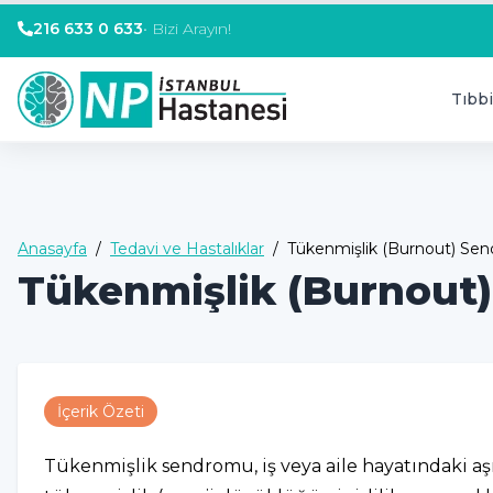
216 633 0 633
•
Bizi Arayın!
Tıbbi
Anasayfa
/
Tedavi ve Hastalıklar
/
Tükenmişlik (Burnout) Se
Tükenmişlik (Burnout
İçerik Özeti
Tükenmişlik sendromu, iş veya aile hayatındaki aşır