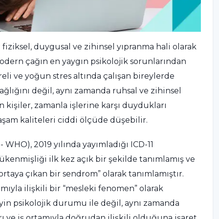
fiziksel, duygusal ve zihinsel yıpranma hali olarak
dern çağın en yaygın psikolojik sorunlarından
eli ve yoğun stres altında çalışan bireylerde
sağlığını değil, aynı zamanda ruhsal ve zihinsel
kişiler, zamanla işlerine karşı duydukları
şam kaliteleri ciddi ölçüde düşebilir.
 WHO), 2019 yılında yayımladığı ICD-11
tükenmişliği ilk kez açık bir şekilde tanımlamış ve
ortaya çıkan bir sendrom” olarak tanımlamıştır.
mıyla ilişkili bir “mesleki fenomen” olarak
eyin psikolojik durumu ile değil, aynı zamanda
 ve iş ortamıyla doğrudan ilişkili olduğuna işaret