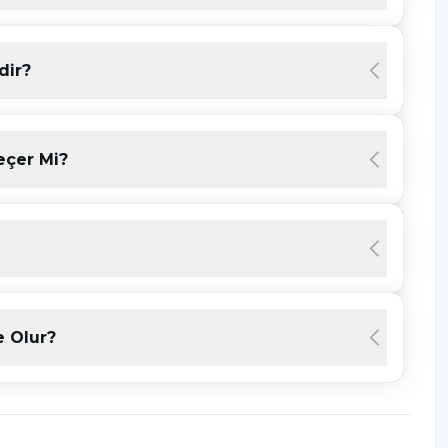
kenmişlik, yalnızca kişinin değil; içinde bulunduğu
lerin ortak bir ürünüdür.
dir?
eri Nelerdir?
iderek artan talepleri karşısında birçok kişinin
eçer Mi?
 yükü, baskı, zamanla yarış ve duygusal tatminsizlik
ik sağlığını zedeler. Başlangıçta sadece yorgunluk
nunu, verimliliğini ve yaşam kalitesini derinden
irtilerini tanımak, bu sürece zamanında
 adına hayati önem taşır.
 Olur?