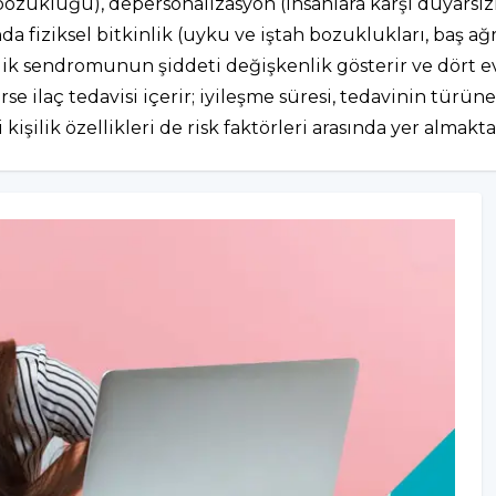
 bozukluğu), depersonalizasyon (insanlara karşı duyarsı
nda fiziksel bitkinlik (uyku ve iştah bozuklukları, baş ağr
k sendromunun şiddeti değişkenlik gösterir ve dört evrede
se ilaç tedavisi içerir; iyileşme süresi, tedavinin türün
şilik özellikleri de risk faktörleri arasında yer almakta