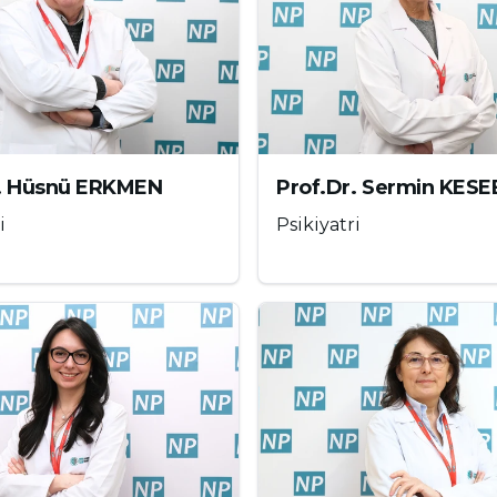
maları Nelerdir?
rtaya çıkmaz; zaman içinde gelişen ve belirli
 Freudenberger ve Gail North'un çalışmalarına
i aşamalardan oluşur:
r. Hüsnü ERKMEN
Prof.Dr. Sermin KESE
i
Psikiyatri
nı yapmak ister.
zaman ayırmaz.
mi fazladır.
çlar ihmal edilir.