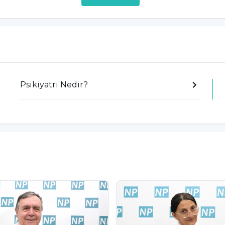
Psikiyatri Nedir?
anlıklarda artış
uma)
nma
 belirtiler