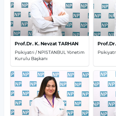
Tükenmişlik Sendromunun Aşa
Tükenmişlik sendromu genellikle ani bir şekilde o
aşamalardan geçen bir süreçtir. Psikolog Herbert
dayanan modele göre, tükenmişlik süreci aşağıdak
Prof.Dr. K. Nevzat TARHAN
Prof.D
1. Zorlama ve Kendini Kanıtlama Aşaması
Psikiyatri / NPİSTANBUL Yönetim
Psikiyatr
Kurulu Başkanı
Kişi kendisinden beklenenin çok daha fazlası
Başarılı olma arzusu yüksektir; dinlenmeye 
“Hayır” diyememe ve görevleri üstlenme eğili
2. Yoğun Çalışma ve İhmal Aşaması
Dinlenme, uyku, sosyal yaşam gibi temel ihtiya
İş dışındaki yaşam kalitesi düşmeye başlar.