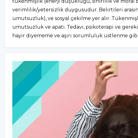
tükenmişlik (enerji düşüklüğü, sinirlilik ve moral
verimlilik/yetersizlik duygusudur. Belirtileri arası
umutsuzluk), ve sosyal çekilme yer alır. Tükenmişli
umutsuzluk ve apati. Tedavi, psikoterapi ve gerekir
hayır diyememe ve aşırı sorumluluk üstlenme gibi ki