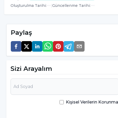
Oluşturulma Tarihi
:
|
Güncellenme Tarihi
:
Motivasyon kaybı
Sinirlilik, öfke patlamaları
Paylaş
Anksiyete (kaygı) ve depresif duygular
Zihinsel (Bilişsel) Belirtiler:
Konsantrasyon güçlüğü
Karar verme zorluğu
Sizi Arayalım
Unutkanlık ve dalgınlık
Yetersizlik ve değersizlik hissi
Başarı duygusunda azalma
Kişisel Verilerin Korun
Davranışsal Belirtiler: