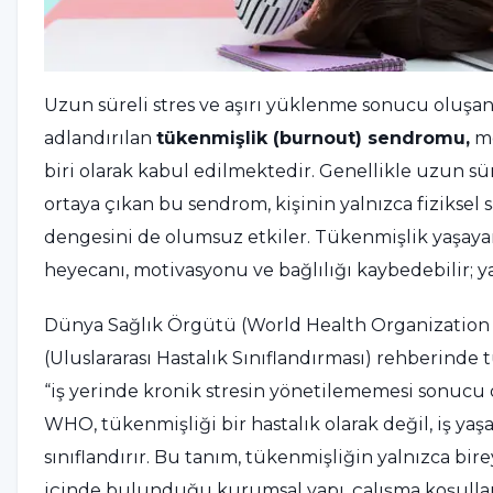
Uzun süreli stres ve aşırı yüklenme sonucu oluşan 
adlandırılan
tükenmişlik (burnout) sendromu,
mo
biri olarak kabul edilmektedir. Genellikle uzun sür
ortaya çıkan bu sendrom, kişinin yalnızca fiziksel 
dengesini de olumsuz etkiler. Tükenmişlik yaşayan 
heyecanı, motivasyonu ve bağlılığı kaybedebilir; ya
Dünya Sağlık Örgütü (World Health Organization -
(Uluslararası Hastalık Sınıflandırması) rehberinde 
“iş yerinde kronik stresin yönetilememesi sonucu 
WHO, tükenmişliği bir hastalık olarak değil, iş yaşa
sınıflandırır. Bu tanım, tükenmişliğin yalnızca bir
içinde bulunduğu kurumsal yapı, çalışma koşulları