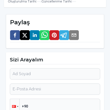
Oluşturulma Tarihi
:
|
Güncellenme Tarihi
:
açıkça öğretilmeden okuma becerisinin
kronolojik yaştan beklenenden erken
kazanılması ve genellikle nörogelişimsel bir
Paylaş
bozukluk bağlamında yazılı materyale yönelik
güçlü bir yönelim olarak tanımlanmaktadır”
dedi.
1,5 yaşında kelime okuyabiliyorlar
Sizi Arayalım
“Hiperleksik okuma edinimi, sıklıkla, 5 yaşından
önce ve henüz iletişimsel sözlü dil bir
görülmemişken çıkar” diyen Uzm. Dr. Algun
Tüfekçi,“Hiperleksik çocukların büyük
çoğunluğu yaklaşık 1,5 yaşında kelime okuma
becerisine sahiptir. Bazı hiperleksik çocuklar,