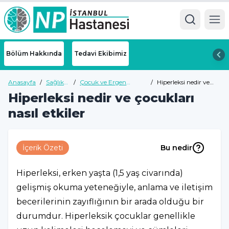
Ope
Bölüm Hakkında
Tedavi Ekibimiz
Anasayfa
/
Sağlık
/
Çocuk ve Ergen
/
Hiperleksi nedir ve
Rehberi
Psikiyatri Sağlık
çocukları nasıl etkiler
Hiperleksi nedir ve çocukları
Rehberi
nasıl etkiler
İçerik Özeti
Bu nedir
Hiperleksi, erken yaşta (1,5 yaş civarında)
gelişmiş okuma yeteneğiyle, anlama ve iletişim
becerilerinin zayıflığının bir arada olduğu bir
durumdur. Hiperleksik çocuklar genellikle