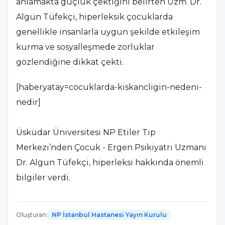
anlamakta güçlük çektiğini belirten Uzm. Dr.
Algun Tüfekçi, hiperleksik çocuklarda
genellikle insanlarla uygun şekilde etkileşim
kurma ve sosyalleşmede zorluklar
gözlendiğine dikkat çekti.
[haberyatay=cocuklarda-kiskancligin-nedeni-
nedir]
Üsküdar Üniversitesi NP Etiler Tıp
Merkezi’nden Çocuk - Ergen Psikiyatri Uzmanı
Dr. Algun Tüfekçi, hiperleksi hakkında önemli
bilgiler verdi.
Tüfekçi, “Hiperleksi, zayıf anlama becerisiyle
Oluşturan
:
NP İstanbul Hastanesi Yayın Kurulu
ileri okuma becerisinin birlikte bulunması,