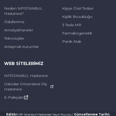
Neden NPİSTANBUL
Kişiye Özel Tedavi
Sözlü dili anlamada önemli güçlükler
Hastanesi?
Kişilik Bozukluğu
görülüyor
Ödüllerimiz
3 Tesla MR
Ameliyathaneler
Uzm. Dr. Algun Tüfekçi, “Unutulmaması
Farmakogenetik
gerekir ki, hiperleksi tek başına bir tanı
Teknolojiler
Panik Atak
değildir. Günümüzde, hiperleksinin tanımı ve
Anlaşmalı Kurumlar
kriterleri hakkında oluşmuş bir fikir birliği
yoktur. Bu nedenle, bu belirtilerin hepsinin
WEB SITELERIMIZ
birden aynı anda bulunması gerektiği anlamı
NPİSTANBUL Hastanesi
çıkarılmamalıdır” uyarısında bulunarak,
Üsküdar Üniversitesi Diş
hiperleksinin genel özelliklerini şöyle sıraladı:
Hastanesi
E-Psikiyatri
[haberyatay=cocuklarda-takinti-75-yasinda-
baslayabiliyor]
Editör
:
NP İstanbul Hastanesi Yayın Kurulu
/
Güncellenme Tarihi
: