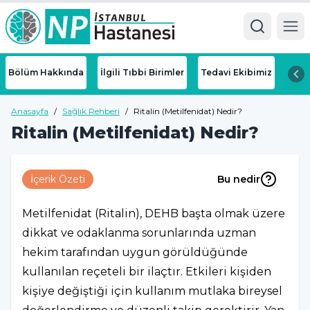
Ope
Bölüm Hakkında
İlgili Tıbbi Birimler
Tedavi Ekibimiz
Anasayfa
/
Sağlık Rehberi
/
Ritalin (Metilfenidat) Nedir?
Ritalin (Metilfenidat) Nedir?
İçerik Özeti
Bu nedir
Metilfenidat (Ritalin), DEHB başta olmak üzere
dikkat ve odaklanma sorunlarında uzman
hekim tarafından uygun görüldüğünde
kullanılan reçeteli bir ilaçtır. Etkileri kişiden
kişiye değiştiği için kullanım mutlaka bireysel