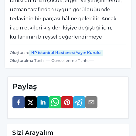
tanısı bulunan çocuk, ergen ve yetişkinlerde,
uzman tarafından uygun görüldüğünde
tedavinin bir parçası hâline gelebilir. Ancak
ilacın etkileri kişiden kişiye değiştiği için,
kullanımın bireysel değerlendirmeye
dayandırılması oldukça önemlidir.
Oluşturan
:
NP İstanbul Hastanesi Yayın Kurulu
Reçeteli bir ilaç olması nedeniyle, metilfenidat
Oluşturulma Tarihi
:
|
Güncellenme Tarihi
:
içeren ürünlerin kendi kendine
kullanılmaması, tavsiye üzerine başlanmaması
Paylaş
ve doz değişikliklerinin uzman kontrolü
dışında yapılmaması gerekir. Her bireyin
fizyolojik yapısı, tıbbi geçmişi, mevcut
hastalıkları veya kullandığı diğer ilaçlar
metilfenidat kullanımını etkileyebilir. Bu
Sizi Arayalım
nedenle uzman değerlendirmesi hem güvenli