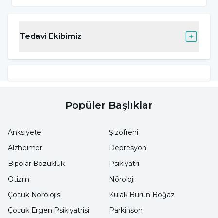
ay çekirdeği..)
Baklagiller (nohut, mercimek, barbunya,
Tedavi Ekibimiz
kuru fasulye..)
Sebzeler (brokoli, taze fasulye, enginar,
pırasa..)
Deniz ürünleri (somon, uskumru,
Popüler Başlıklar
karides..)
Bitter çikolata
Anksiyete
Şizofreni
Alzheimer
Depresyon
Hindistan cevizi
Bipolar Bozukluk
Psikiyatri
Meyveler (muz, çilek, incir..)
Otizm
Nöroloji
Bazı baharatlar (kimyon, karanfil)
Çocuk Nörolojisi
Kulak Burun Boğaz
Domates
Çocuk Ergen Psikiyatrisi
Parkinson