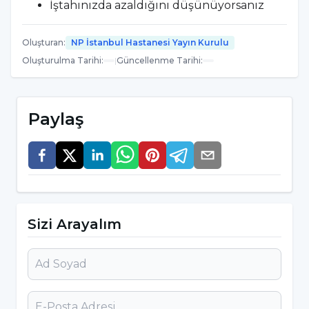
İştahınızda azaldığını düşünüyorsanız
Kabızlık sorunu yaşıyorsanız
Oluşturan
:
NP İstanbul Hastanesi Yayın Kurulu
Baş ağrısı, baş dönmesi oluyorsa
Oluşturulma Tarihi
:
|
Güncellenme Tarihi
:
Çarpıntı ve ritim bozukluğu
hissediyorsanız
Paylaş
Uyku problemi yaşıyorsanız
Tırnakların uzamaması ve kırılması gibi
sorunlarınız varsa
Hafızanızın zayıfladığını hissediyorsanız
Sizi Arayalım
Tansiyonunuz sık sık yükseliyorsa
Tuzlu gıdalar tüketme isteği
duyuyorsanız