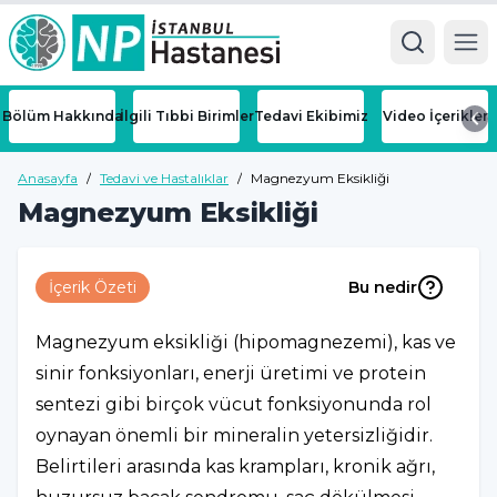
Ope
Bölüm Hakkında
İlgili Tıbbi Birimler
Tedavi Ekibimiz
Video İçerikler
Anasayfa
/
Tedavi ve Hastalıklar
/
Magnezyum Eksikliği
Magnezyum Eksikliği
İçerik Özeti
Bu nedir
Magnezyum eksikliği (hipomagnezemi), kas ve
sinir fonksiyonları, enerji üretimi ve protein
sentezi gibi birçok vücut fonksiyonunda rol
oynayan önemli bir mineralin yetersizliğidir.
Belirtileri arasında kas krampları, kronik ağrı,