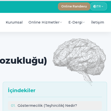
Online Randevu
TR
Kurumsal
Online Hizmetler
E-Dergi
İletişim
Bozukluğu)
İçindekiler
01
.
Göstermecilik (Teşhircilik) Nedir?