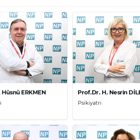
lik ilgi alanı psikiyatrik hastalık olarak kabul
 veya davranışların başkalarına zarar verme riski
ltı ay boyunca rızası olmayan kişilere cinsel
ürtüler, fanteziler veya davranışlar
yaşamında belirgin sıkıntıya veya işlev kaybına
r. Hüsnü ERKMEN
Prof.Dr. H. Nesrin Dİ
i
Psikiyatri
ğı yeterli değildir. Kişinin bu dürtüler nedeniyle
i davranışa dönüştürmesi gerekir. Özellikle
SM-5 açısından önemli kriterlerden biridir.