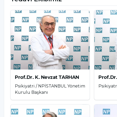
DSM-5 bu ayrımı özellikle vurgular. Çünkü her parafi
edilmez. Tanı için kişinin belirgin sıkıntı yaşaması
oluşturması gerekir.
DSM-5’e Göre Tanı Kriterleri
DSM-5’e göre teşhircilik bozukluğu, kişinin en az a
organını gösterme yönünde yoğun ve tekrarlayıcı d
sergilemesiyle karakterizedir. Bu dürtüler kişinin 
Prof.Dr. K. Nevzat TARHAN
Prof.D
neden olabilir.
Psikiyatri / NPİSTANBUL Yönetim
Psikiyatr
Kurulu Başkanı
Tanı koyulabilmesi için yalnızca düşüncelerin varlı
ciddi psikolojik rahatsızlık yaşaması veya dürtüler
davranışların rızası olmayan bireylere yönelmesi D