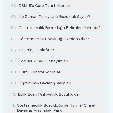
02
.
DSM-5’e Göre Tanı Kriterleri
03
.
Ne Zaman Psikiyatrik Bozukluk Sayılır?
04
.
Göstermecilik Bozukluğu Belirtileri Nelerdir?
05
.
Göstermecilik Bozukluğu Neden Olur?
06
.
Psikolojik Faktörler
07
.
Çocukluk Çağı Deneyimleri
08
.
Dürtü Kontrol Sorunları
09
.
Öğrenilmiş Davranış Kalıpları
10
.
Eşlik Eden Psikiyatrik Bozukluklar
11
.
Göstermecilik Bozukluğu ile Normal Cinsel
Davranış Arasındaki Fark