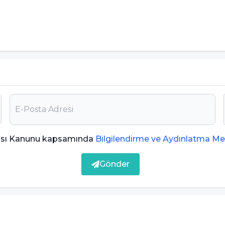
 Fark
şey değildir. Bazı bireylerde sıra dışı cinsel
nışa dönüşmeyebilir ve kişinin yaşamını
k” olarak değerlendirilebilmesi için klinik
rması gerekir.
etmekte zorlanabilir ve davranışlarını tekrar
şamını ve psikolojik sağlığını olumsuz etkileyebilir.
ması Kanunu kapsamında
Bilgilendirme ve Aydınlatma Me
si sık görülebilir.
Gönder
ik fantezileri yaşayabilir ve bu dürtüler nedeniyle
dan psikiyatrik bozukluk olarak
mayan bireylere yönelmesi ciddi etik ve hukuki