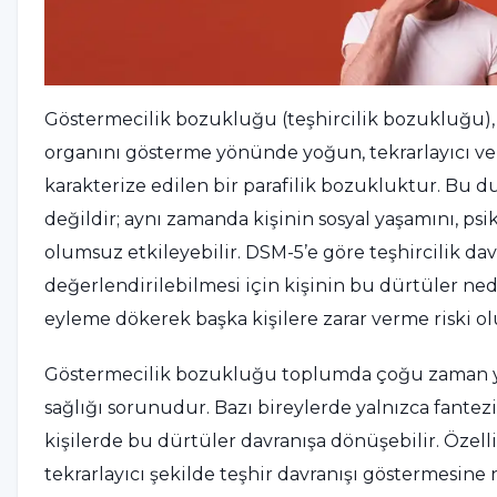
Göstermecilik bozukluğu (teşhircilik bozukluğu), k
organını gösterme yönünde yoğun, tekrarlayıcı ve
karakterize edilen bir parafilik bozukluktur. Bu dur
değildir; aynı zamanda kişinin sosyal yaşamını, psikol
olumsuz etkileyebilir. DSM-5’e göre teşhircilik dav
değerlendirilebilmesi için kişinin bu dürtüler nede
eyleme dökerek başka kişilere zarar verme riski ol
Göstermecilik bozukluğu toplumda çoğu zaman yan
sağlığı sorunudur. Bazı bireylerde yalnızca fante
kişilerde bu dürtüler davranışa dönüşebilir. Özell
tekrarlayıcı şekilde teşhir davranışı göstermesin