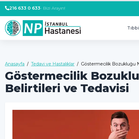
216 633 0 633
•
Bizi Arayın!
Tıbbi
Anasayfa
/
Tedavi ve Hastalıklar
/
Göstermecilik Bozukluğu Ned
Göstermecilik Bozuklu
Belirtileri ve Tedavisi