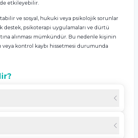
de etkileyebilir.
abilir ve sosyal, hukuki veya psikolojik sorunlar
ik destek, psikoterapi uygulamaları ve dürtü
l altına alınması mümkündür. Bu nedenle kişinin
gı veya kontrol kaybı hissetmesi durumunda
ir?
n cinsel organını rızası olmayan yabancı kişilere
iler yaşaması durumudur. Bu davranış bazı
kalırken, bazı kişilerde davranışsal eyleme
kla karşı tarafın şaşkınlık, korku veya tepki