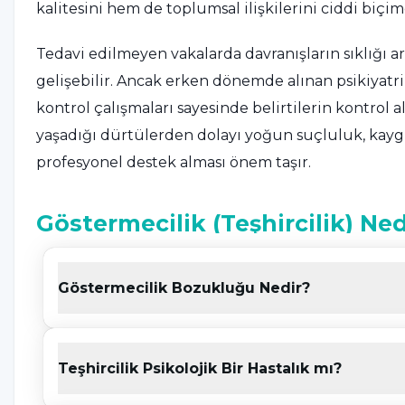
kalitesini hem de toplumsal ilişkilerini ciddi biçim
Tedavi edilmeyen vakalarda davranışların sıklığı art
gelişebilir. Ancak erken dönemde alınan psikiyatr
kontrol çalışmaları sayesinde belirtilerin kontro
yaşadığı dürtülerden dolayı yoğun suçluluk, kay
profesyonel destek alması önem taşır.
Göstermecilik (Teşhircilik) Ned
Göstermecilik ya da diğer adıyla teşhircilik, kişini
Göstermecilik Bozukluğu Nedir?
gösterme yönünde yoğun cinsel dürtü veya fantez
bireylerde yalnızca düşünce ve fantezi düzeyinde 
dönüşebilir. Teşhir davranışı sırasında kişi çoğunlu
Teşhircilik Psikolojik Bir Hastalık mı?
göstermesinden cinsel haz alabilir.