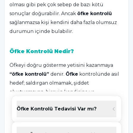
olması gibi pek çok sebep de bazı kötü
sonuçlar doğurabilir. Ancak
öfke kontrolü
sağlanmazsa kişi kendini daha fazla olumsuz
durumun içinde bulabilir.
Öfke Kontrolü Nedir?
Öfkeyi doğru gösterme yetisini kazanmaya
“öfke kontrolü”
denir.
Öfke
kontrolünde asıl
hedef; saldırgan olmamak, şiddet
oluşturmayan, bireyin kendisine ve
çevresindeki kişilere ve nesnelere zarar
Öfke Kontrolü Tedavisi Var mı?
vermeyecek biçimde hissettiğini ifade etme
yetisini geliştirmesidir.
Öfke
her ne kadar da
bazı durumlarda sağlıklı ve olağan bir duygu