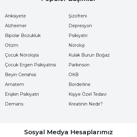
Yoğun stres ve gerginlik
Anksiyete
Şizofreni
Kalp atışlarında artış
Alzheimer
Depresyon
Kan basıncının yükselmesi
Bipolar Bozukluk
Psikiyatri
Otizm
Nöroloji
Nefes alıp vermede düzensizlik
Çocuk Nörolojisi
Kulak Burun Boğaz
Şiddet göstermeye yatkınlık, öfke halini
Çocuk Ergen Psikiyatrisi
Parkinson
kişiden ve bir eşyadan çıkarma
Beyin Cerrahisi
OKB
İletişim bozukluğu
Amatem
Borderline
Sabırsızlık
Erişkin Psikiyatri
Kişiye Özel Tedavi
Demans
Kreatinin Nedir?
Düşünmeden konuşma, bağırarak
konuşma
Öfkenin Vücuda Etkileri Nelerdir?
Sosyal Medya Hesaplarımız