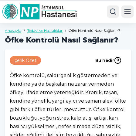
Ope
Anasayfa
/
Tedavi ve Hastalıklar
/
Öfke Kontrolü Nasıl Sağlanır?
Öfke Kontrolü Nasıl Sağlanır?
İçerik Özeti
Bu nedir
Öfke kontrolü, saldırganlık göstermeden ve
kendine ya da başkalarına zarar vermeden
öfkeyi ifade etme yeteneğidir. Kronik, taşan,
kendine yönelik, yargılayıcı ve saman alevi öfke
gibi farklı öfke türleri mevcuttur. Öfke kontrol
bozukluğu, yoğun stres, kalp atışı artışı, kan
basıncı yükselmesi, nefes almada düzensizlik,
şiddet eğilimi, iletişim bozukluğu, sabırsızlık