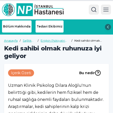
Ope
Bölüm Hakkında
Tedavi Ekibimiz
Anasayfa
/
Sağlık
/
Erişkin Psikiyatri
/
Kedi sahibi olmak
Rehberi
Sağlık Rehberi
ruhunuza iyi geliyor
Kedi sahibi olmak ruhunuza iyi
geliyor
İçerik Özeti
Bu nedir
Uzman Klinik Psikolog Dilara Aloğlu'nun
belirttiği gibi, kedilerin hem fiziksel hem de
ruhsal sağlığa önemli faydaları bulunmaktadır.
Araştırmalar, kedi sahiplerinin kalp krizi