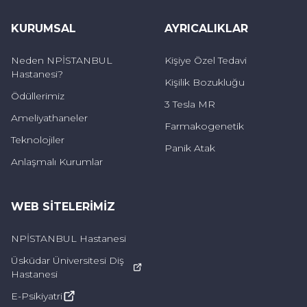
yanınızda vakit geçirmesi kendinizi iyi
hissetmenize ve yalnızlık hissinize iyi
KURUMSAL
AYRICALIKLAR
gelecektir. Araştırma sonuçlarına göre birçok
Neden NPİSTANBUL
Kişiye Özel Tedavi
psikolojik rahatsızlığın yalnızlık sonucu ortaya
Hastanesi?
Kişilik Bozukluğu
çıktığı görülmektedir. Aynı zamanda
Ödüllerimiz
3 Tesla MR
sevildiğiniz duygusuyla birlikte depresif ruh
Ameliyathaneler
Farmakogenetik
halinize de oldukça iyi gelecektir. Günün
Teknolojiler
Panik Atak
sonunda eve geldiğinizde, kedinizle vakit
Anlaşmalı Kurumlar
geçirmek moralinizi yükseltecektir.
WEB SITELERIMIZ
Kedi sahiplerinin akademik başarısı yüksek
NPİSTANBUL Hastanesi
Günümüzde birçok araştırmanın hayvan
Üsküdar Üniversitesi Diş
sevgisinin insana iyi geldiğini ortaya
Hastanesi
koyduğunu kaydeden Uzman Klinik Psikolog
E-Psikiyatri