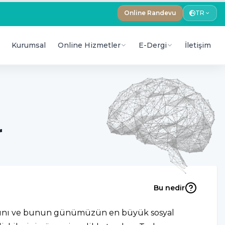
Online Randevu
TR
Kurumsal
Online Hizmetler
E-Dergi
İletişim
r
Bu nedir
çtığını ve bunun günümüzün en büyük sosyal