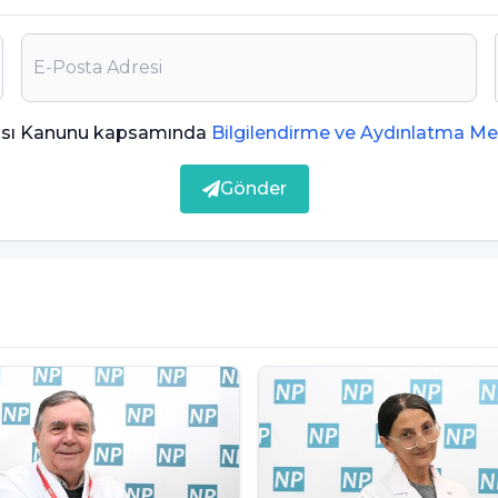
sorunu budur. İngiltere, 2018’de Başbakanlık Ofisi
ptı. Bakan tayin etmişler. İleri yaşta 8,5 milyon
yal destek için devlet yetişemiyor. Bakanlık kurum
ması Kanunu kapsamında
Bilgilendirme ve Aydınlatma Me
acı
Gönder
k komşuluk sistemini bulduğunu belirten Prof.
çözümünü bulmuştu. Komşuluk ve aile sistemi.
azan-çalış çarkı içerisinde tüketimle ilgili bir
 girince aile ve komşuluk bağları zayıfladı.
ladı. Önce ‘ben’ demeye başladı. İnsanlık
rhalde. Bu dönemde de yalnızlık gibi bir sonuç