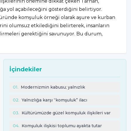
işkilerinin önemine dikkat çeken Tarhan,
ğa yol açabileceğini gösterdiğini belirtiyor.
üründe komşuluk örneği olarak aşure ve kurban
ini olumsuz etkilediğini belirterek, insanların
ndirmeleri gerektiğini savunuyor. Bu durum,
İçindekiler
01
.
Modernizmin kabusu; yalnızlık
02
.
Yalnızlığa karşı “komşuluk” ilacı
03
.
Kültürümüzde güzel komşuluk ilişkileri var
04
.
Komşuluk ilişkisi toplumu ayakta tutar