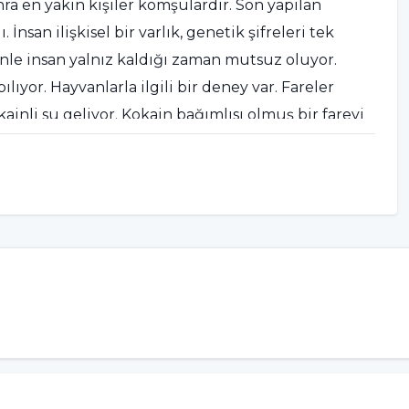
a en yakın kişiler komşulardır. Son yapılan
İnsan ilişkisel bir varlık, genetik şifreleri tek
e insan yalnız kaldığı zaman mutsuz oluyor.
lıyor. Hayvanlarla ilgili bir deney var. Fareler
ainli su geliyor. Kokain bağımlısı olmuş bir fareyi
ayvan kokainli suyu içmekten vazgeçiyor. Bu çalışma
eri vardır. Aslında insanların bağımlı olmasının
ılayamaması. Madde bağımlısı olan insanların zayıf
 ilişkileri vardır, yani yalnızdır. Canı sıkıldığı zaman
kide, uyuşturucuda bulurlar. Onunla geçici bir
k
alnızlık olduğunu belirten Prof. Dr. Nevzat