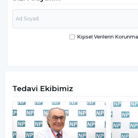
Tarhan, “Şu anda Batı dünyasının en büyük sosyal 
Yalnızlık Bakanlığı kurulduğuna ilişkin açıklama ya
İngiliz evde yalnız yaşıyor ve ani ölümler var. Sos
olarak çözüm üretmeye çalışıyor” dedi.
Kişisel Verilerin Korun
Yalnızlığa karşı “komşuluk” il
Geleneksel kültürümüzün yalnızlığa çözüm olara
Dr. Nevzat Tarhan, “Bizim geleneklerimiz bunun 
Modernizm tüketim ekonomisini teşvik etmek için k
Tedavi Ekibimiz
rekabete soktu. İnsan barışçıl olmayan bir rekabete
Herkes, herkesi engelleyen kişi olarak görmeye baş
tarihinde egoların bu kadar şiştiği bir çağ yok he
ortaya çıkıyor” diye konuştu.