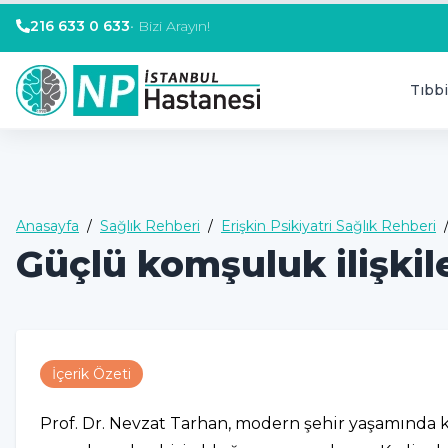
216 633 0 633
•
Bizi Arayın!
Tıbbi
Anasayfa
/
Sağlık Rehberi
/
Erişkin Psikiyatri Sağlık Rehberi
Güçlü komşuluk ilişkil
İçerik Özeti
Prof. Dr. Nevzat Tarhan, modern şehir yaşamında 