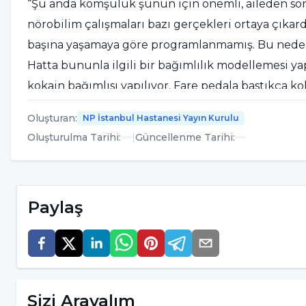
“Şu anda komşuluk şunun için önemli, aileden sonr
nörobilim çalışmaları bazı gerçekleri ortaya çıkardı. 
başına yaşamaya göre programlanmamış. Bu nedenl
Hatta bununla ilgili bir bağımlılık modellemesi yapı
kokain bağımlısı yapılıyor. Fare pedala bastıkça kok
alıyorlar ve doğal sosyal çevresine koyuyorlar. H
Oluşturan
:
NP İstanbul Hastanesi Yayın Kurulu
müthiş bir devrim yaptı. Toplumda da bunun örnekl
Oluşturulma Tarihi
:
|
Güncellenme Tarihi
:
nedenlerinden bir tanesi bağlanma ihtiyacını karş
arkadaşlık ilişkileri, zayıf aile ilişkileri, zayıf insan
alo diyeceği dostu, arkadaşı yoktur. Teselliyi iliş
Paylaş
rahatlama yaşar.”
Modernizmin kabusu; yalnızlı
Günümüzde modernizmin kâbuslarından birisinin y
Sizi Arayalım