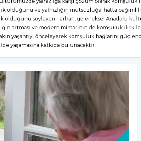
ültürümüzde yalnızlığa karşı çözüm olarak komşuluk il
arlık olduğunu ve yalnızlığın mutsuzluğa, hatta bağımlılı
k olduğunu söyleyen Tarhan, geleneksel Anadolu kült
liğin artması ve modern mimarinin de komşuluk ilişkiler
e yakın yaşantıyı önceleyerek komşuluk bağlarını güçle
kilde yaşamasına katkıda bulunacaktır.