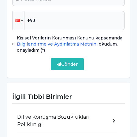
Nelerdir?
1. Serebrovasküler olaylar 2. Travmatik beyin
hasarları 3. Tümörler 4. Serebral palsi 5.
Kişisel Verilerin Korunması Kanunu kapsamında
Progresif supranükleer palsi 6. Parkinson 7.
Bilgilendirme ve Aydınlatma Metnini
okudum,
Huntington hastalığı 8. Amyotrofik lateral
onayladım.
(*)
skleroz 9. Multipl skleroz 10. Myastania gravis
Gönder
Dizartri Tipleri Nelerdir?
Spastik dizartri: Üst motor nöron (ÜMN)
İlgili Tıbbi Birimler
lezyonu sonucu (Serebrovasküler Olaylar,
Travma, Progresif Supranükleer Palsi gibi
Dil ve Konuşma Bozuklukları
dejeneratif hastalıklarda) vital kapasitede
Polikliniği
azalma, tırmalayıcı, gergin, sert ses, düşük