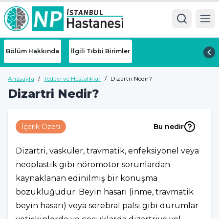
Ope
Bölüm Hakkında
İlgili Tıbbi Birimler
Anasayfa
/
Tedavi ve Hastalıklar
/
Dizartri Nedir?
Dizartri Nedir?
İçerik Özeti
Bu nedir
Dizartri, vasküler, travmatik, enfeksiyonel veya
neoplastik gibi nöromotor sorunlardan
kaynaklanan edinilmiş bir konuşma
bozukluğudur. Beyin hasarı (inme, travmatik
beyin hasarı) veya serebral palsi gibi durumlar