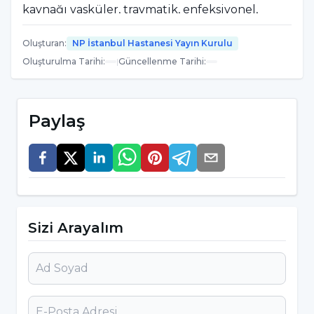
kaynağı vasküler, travmatik, enfeksiyonel,
neoplastik, metabolik v.b olabilir. Merkezi ve
Oluşturan
:
NP İstanbul Hastanesi Yayın Kurulu
çevresel sinir sistemindeki farklı lezyon ve
Oluşturulma Tarihi
:
|
Güncellenme Tarihi
:
hasarlar farklı dizartri tiplerini meydana getirir.
Dizartri terimi, alanyazında genellikle
yetişkinler için beyin krizi (stroke), beyin
Paylaş
travması gibi beyin hasarlarına bağlı olarak
ortaya çıkan edinilmiş nörolojik/nörojenik
konuşma bozuklukları karşılığında
kullanılmaktadır. Çocukluk çağında gözlenen
nöromotor konuşma bozuklukları serebral
Sizi Arayalım
palsi ile ilişkilendirilmekte ve “gelişimsel
disartri” olarak tanımlanmaktadır.
Dizartrinin Görülebildiği Hastalıklar