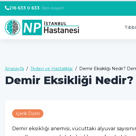
216 633 0 633
•
Bizi Arayın!
Tıbbi
Anasayfa
/
Tedavi ve Hastalıklar
/
Demir Eksikliği Nedir? Dem
Demir Eksikliği Nedir?
İçerik Özeti
Demir eksikliği anemisi, vücuttaki alyuvar sayısın