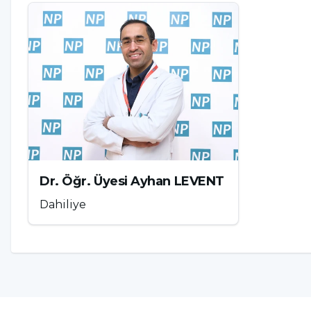
C vitamini demirin vücuttaki emilimini arttı
vitamini olan ürünleri öğünlerimizin yanında
Yemekleri pişirmek ve saklamak için kulland
olmamasına özen göstermeliyiz.
Baklagil ve et ürünlerini çok fazla pişirmeme
azaltmaktadır.
Sürekli ve sıklıkla posalı gıdalarla beslenme
tarz beslenmeyi biraz daha azaltmalıyız.
Dr. Öğr. Üyesi Ayhan LEVENT
Yemeklerle birlikte çay ve kahve tüketmemel
Dahiliye
Yeşil yapraklı sebzeleri daha fazla tüketmeliyi
Pekmez ve yumurta gibi besinlere kahvaltıda
Ara öğünlerde kuru meyve, kayısı gibi ürünle
ve destek olan besinlerdir.