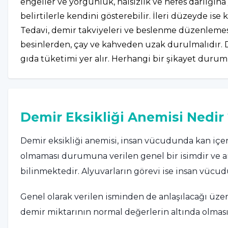
engeller ve yorgunluk, halsizlik ve nefes darlığına yo
belirtilerle kendini gösterebilir. İleri düzeyde ise
Tedavi, demir takviyeleri ve beslenme düzenlemesiy
besinlerden, çay ve kahveden uzak durulmalıdır. D
gıda tüketimi yer alır. Herhangi bir şikayet durum
Demir Eksikliği Anemisi Nedir 
Demir eksikliği anemisi, insan vücudunda kan içeri
olmaması durumuna verilen genel bir isimdir ve an
bilinmektedir. Alyuvarların görevi ise insan vücud
Genel olarak verilen isminden de anlaşılacağı üze
demir miktarının normal değerlerin altında olma