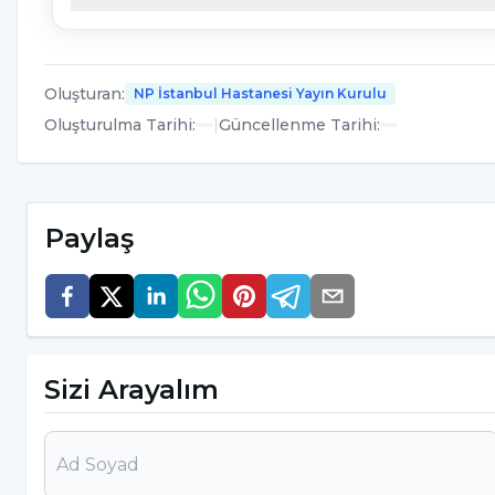
Demir eksikliğinin bir diğer belirtisi ise baş 
Baş dönmesiyle birlikte gözler kararabilir, bayı
Oluşturan
:
NP İstanbul Hastanesi Yayın Kurulu
görülebilir.
Oluşturulma Tarihi
:
|
Güncellenme Tarihi
:
Ellerde ve ayaklarda uyuşmalar hissedilebilir.
Saç dökülmesi görülebilir.
Paylaş
Genel olarak sinirlilik söz konudur.
Demir eksikliğinin ileri derece belirtileri;
Kalpte çarpıntı hissi
Buz veya toprak yeme isteği
Sizi Arayalım
Bazı psikiyatrik rahatsızlıklardan olan huzu
Vücuttaki tiroit fonksiyonlarındaki yavaşlam