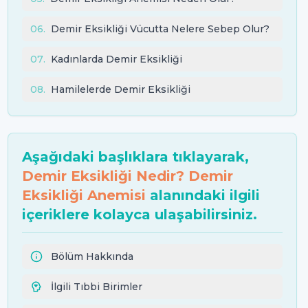
06
.
Demir Eksikliği Vücutta Nelere Sebep Olur?
07
.
Kadınlarda Demir Eksikliği
08
.
Hamilelerde Demir Eksikliği
Aşağıdaki başlıklara tıklayarak,
Demir Eksikliği Nedir? Demir
Eksikliği Anemisi
alanındaki ilgili
içeriklere kolayca ulaşabilirsiniz.
Bölüm Hakkında
İlgili Tıbbi Birimler