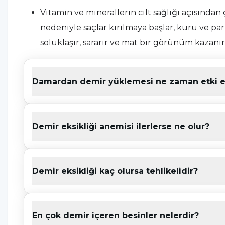
Vitamin ve minerallerin cilt sağlığı açısında
nedeniyle saçlar kırılmaya başlar, kuru ve parl
soluklaşır, sararır ve mat bir görünüm kazanır
Demir eksikliği sonucu tırnaklar kırılır ve uz
Damardan demir yüklemesi ne zaman etki 
Vitamin eksikliklerinin genel belirtilerinden b
ağız içinde yaralar görülür. Ağız içi yaraların
Demir eksikliği kansızlığa (demir eksikliği anem
Demir eksikliği anemisi ilerlerse ne olur?
belirtileri:
Kronik yorgunluk ve halsizlik görülür.
Demir eksikliği kaç olursa tehlikelidir?
Kronik baş ağrıları görülür.
Konsantrasyon problemi yaşandığı görülür.
En çok demir içeren besinler nelerdir?
Demir eksikliği olan kişiler sürekli olarak üş