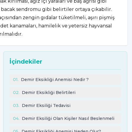
k kırılması, ağız içi yaraları ve baş ağrısı gibi
 bacak sendromu gibi belirtiler ortaya çıkabilir.
çısından zengin gıdalar tüketilmeli, aşırı pişmiş
det kanamaları, hamilelik ve yetersiz hayvansal
ılmalıdır.
İçindekiler
01
.
Demir Eksikliği Anemisi Nedir ?
02
.
Demir Eksikliği Belirtileri
03
.
Demir Eksiliği Tedavisi
04
.
Demir Eksiliği Olan Kişiler Nasıl Beslenmeli
05
.
Demir Eksikliği Anemisi Neden Olur?