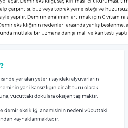
l açar. Demir eksikliği, saç kırılması, cilt kuruması, tırna
 kalp çarpıntısı, buz veya toprak yeme isteği ve huzursuz
le yapılır. Demirin emilimini artırmak için C vitamini a
emir eksikliğinin nedenleri arasında yanlış beslenme, a
unda mutlaka bir uzmana danışılmalı ve kan testi yaptır
?
sinde yer alan yeterli sayıdaki alyuvarların
eminin yani kansızlığın bir alt türü olarak
una, vücuttaki dokulara oksijen taşımaktır.
re demir eksikliği anemisinin nedeni vücuttaki
sından kaynaklanmaktadır.