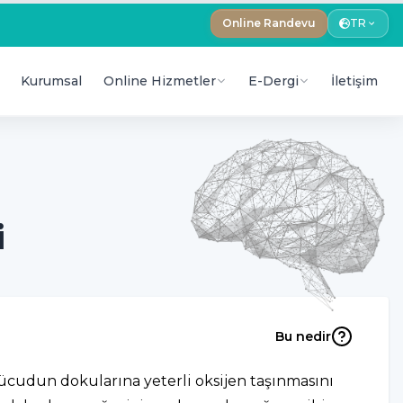
Online Randevu
TR
Kurumsal
Online Hizmetler
E-Dergi
İletişim
i
Bu nedir
vücudun dokularına yeterli oksijen taşınmasını