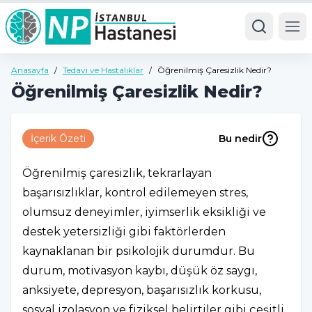
Ope
Anasayfa
/
Tedavi ve Hastalıklar
/
Öğrenilmiş Çaresizlik Nedir?
Öğrenilmiş Çaresizlik Nedir?
İçerik Özeti
Bu nedir
Öğrenilmiş çaresizlik, tekrarlayan
başarısızlıklar, kontrol edilemeyen stres,
olumsuz deneyimler, iyimserlik eksikliği ve
destek yetersizliği gibi faktörlerden
kaynaklanan bir psikolojik durumdur. Bu
durum, motivasyon kaybı, düşük öz saygı,
anksiyete, depresyon, başarısızlık korkusu,
sosyal izolasyon ve fiziksel belirtiler gibi çeşitli