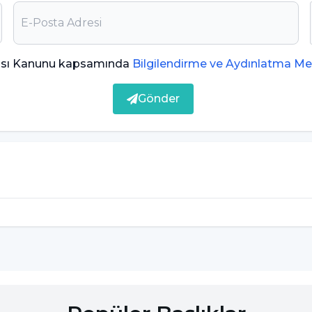
ması önerilen hem de bireyin evde kendi
inde en son çarenin ilaç kullanımı olduğu
ması Kanunu kapsamında
Bilgilendirme ve Aydınlatma Me
Gönder
llemesidir.
a zorlanmak, öfkeyi saklamak ve tutmak
mak bir belirtidir.
ve aile hayatı bozulabilir.