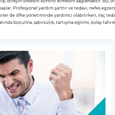
leyip, bireyin öfkesini kontrol etmesini sağlamaktır. B
şlar. Profesyonel yardım şarttır ve tedavi, nefes egzers
iler de öfke yönetiminde yardımcı olabilirken, ilaç tedav
yatında bozulma, sabırsızlık, tartışma eğilimi, kolay tahr