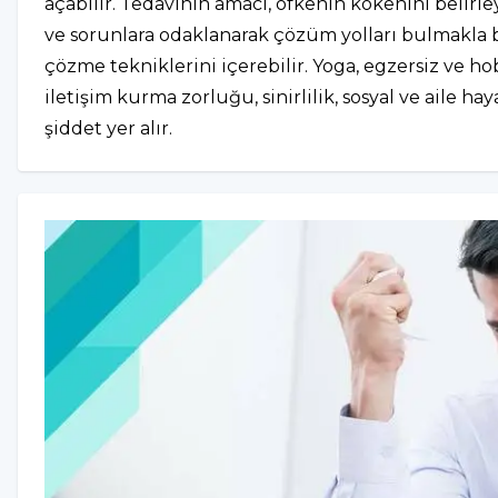
açabilir. Tedavinin amacı, öfkenin kökenini belir
ve sorunlara odaklanarak çözüm yolları bulmakla ba
çözme tekniklerini içerebilir. Yoga, egzersiz ve hob
iletişim kurma zorluğu, sinirlilik, sosyal ve aile ha
şiddet yer alır.