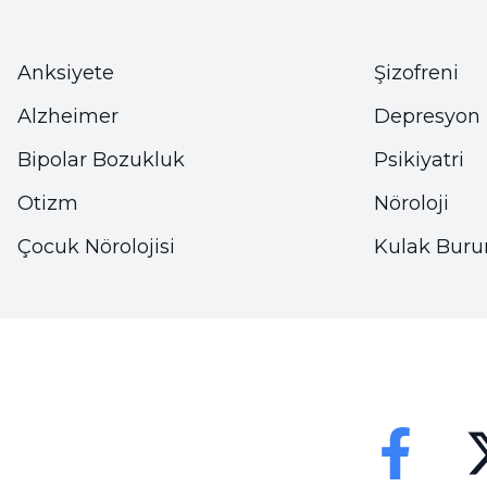
• Öfkeli bireyler sabırsızdırlar.
Anksiyete
Şizofreni
• Öfkelendiklerinde sık sık başkalarıyla tartışmaya 
Alzheimer
Depresyon
• Öfkelenen bireyler en ufak şeyde bile tahrik olm
Bipolar Bozukluk
Psikiyatri
Otizm
Nöroloji
• Öfkeyi kontrol edemeyip ses yükseltmeye başlanı
Çocuk Nörolojisi
Kulak Buru
• Endişeli ve depresif görünürler.
• Sinirlendiğinde fiziksel şiddet göstermek bir diğe
• Öfkelenen bireyin kalp atışları hızlanır.
• Öfke sonucu tansiyon yükselir.