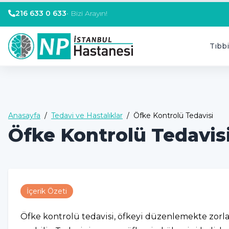
216 633 0 633
•
Bizi Arayın!
Tıbbi
Anasayfa
/
Tedavi ve Hastalıklar
/
Öfke Kontrolü Tedavisi
Öfke Kontrolü Tedavis
İçerik Özeti
Öfke kontrolü tedavisi, öfkeyi düzenlemekte zorlanan