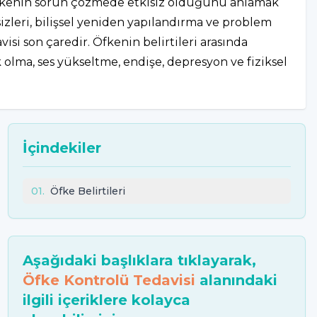
u, öfkenin sorun çözmede etkisiz olduğunu anlamak
izleri, bilişsel yeniden yapılandırma ve problem
isi son çaredir. Öfkenin belirtileri arasında
ik olma, ses yükseltme, endişe, depresyon ve fiziksel
İçindekiler
01
.
Öfke Belirtileri
Aşağıdaki başlıklara tıklayarak,
Öfke Kontrolü Tedavisi
alanındaki
ilgili içeriklere kolayca