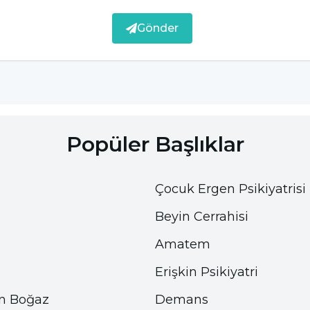
Gönder
Popüler Başlıklar
Çocuk Ergen Psikiyatrisi
 Nelerdir?
Beyin Cerrahisi
Amatem
tok tutma özelliği ile zayıflamak isteyen kişilerin
a kalori özelliği ile yüksek bir enerji vermektedir.
Erişkin Psikiyatri
erleri
şu şekildedir:
n Boğaz
Demans