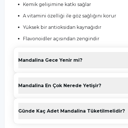
Kemik gelişimine katkı sağlar
A vitamini özelliği ile göz sağlığını korur
Yüksek bir antioksidan kaynağıdır
Flavonoidler açısından zengindir
Bağışıklık sistemine fayda sağlar
Mandalina Gece Yenir mi?
Soğuk algınlığı gibi hastalıklara karşı bağışık
Kalp sağlığına faydalıdır
Kalp hastalığına neden olan risk faktörlerini a
Mandalina En Çok Nerede Yetişir?
Tansiyonu düzenler
Yüksek kolesterole fayda sağlar
Günde Kaç Adet Mandalina Tüketilmelidir?
Vücuttaki kolajen miktarını dengeler