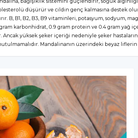
dalina, bağışıklık sistemini güçlendirir, soğuk algınlığ
kolesterolü düşürür ve cildin genç kalmasına destek olu
dırır. B, B1, B2, B3, B9 vitaminleri, potasyum, sodyum, m
14 gram karbonhidrat, 0.9 gram protein ve 0.4 gram yağ 
lir. Ancak yüksek şeker içeriği nedeniyle şeker hastalar
nutulmamalıdır. Mandalinanın üzerindeki beyaz liflerin 