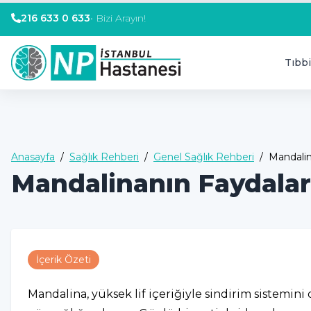
216 633 0 633
•
Bizi Arayın!
Tıbbi
Anasayfa
/
Sağlık Rehberi
/
Genel Sağlık Rehberi
/
Mandalin
Mandalinanın Faydalar
İçerik Özeti
Mandalina, yüksek lif içeriğiyle sindirim sistemini