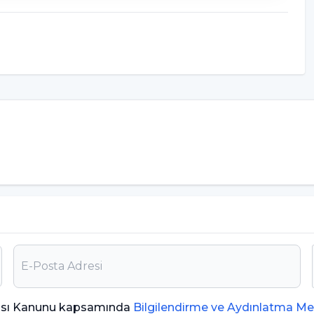
r
rır
 Vardır?
sinde birçok vitamin, mineral ve antioksidan
dirim sistemine çok fazla yararı bulunan meyvenin
 şekildedir:
ması Kanunu kapsamında
Bilgilendirme ve Aydınlatma Me