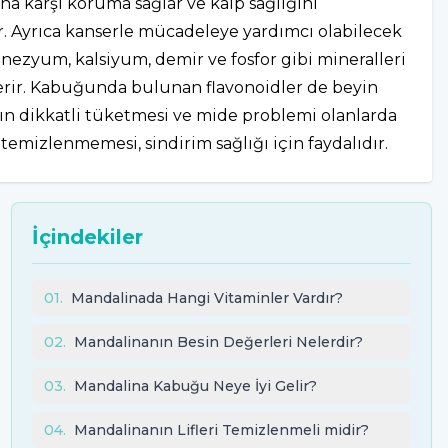
ına karşı koruma sağlar ve kalp sağlığını
r. Ayrıca kanserle mücadeleye yardımcı olabilecek
agnezyum, kalsiyum, demir ve fosfor gibi mineralleri
içerir. Kabuğunda bulunan flavonoidler de beyin
ının dikkatli tüketmesi ve mide problemi olanlarda
temizlenmemesi, sindirim sağlığı için faydalıdır.
İçindekiler
01
.
Mandalinada Hangi Vitaminler Vardır?
02
.
Mandalinanın Besin Değerleri Nelerdir?
03
.
Mandalina Kabuğu Neye İyi Gelir?
04
.
Mandalinanın Lifleri Temizlenmeli midir?