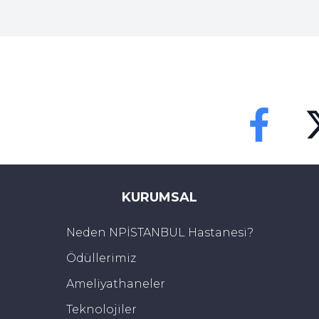
Karbonhidrat:
14 gram
Protein:
0,9 gram
Yağ:
0,4 gram
Lif:
2 gram
Şeker:
12 gram
C Vitamini:
Günlük değerin yüzde 27’si
A Vitamini:
Günlük değerin yüzde 4’ü
Faceebok
Tw
Potasyum:
Günlük değerin yüzde 4’ü
KURUMSAL
Mandalina Kabuğu Neye İyi Ge
Neden NPİSTANBUL Hastanesi?
Meyvenin kabuğu da kendisi gibi pek çok antioksida
Ödüllerimiz
antioksidanlar, naringin, hesperidin, tangeretin v
Ameliyathaneler
içeriğe sahiptir. Bazı araştırma ve incelemeler so
Teknolojiler
bulunduğu ve kronik hastalıklarla birlikte pek ç