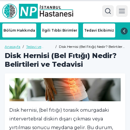
Ope
Bölüm Hakkında
İlgili Tıbbi Birimler
Tedavi Ekibimiz
Anasayfa
/
Tedavi ve
/
Disk Hernisi (Bel Fıtığı) Nedir? Belirtileri
Hastalıklar
ve Tedavisi
Disk Hernisi (Bel Fıtığı) Nedir?
Belirtileri ve Tedavisi
Disk hernisi, (bel fıtığı) torasik omurgadaki
intervertebral diskin dışarı çıkması veya
yırtılması sonucu meydana gelir. Bu durum,