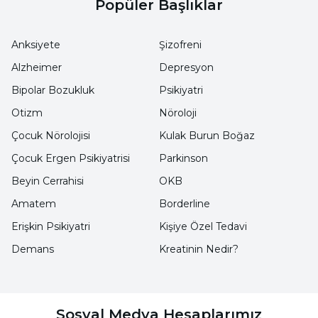
Popüler Başlıklar
omurgada aşırı strese neden olabilir.
Anksiyete
Şizofreni
Torasik Disk Hernisi (Bel Fıtığı) Belirtileri
Alzheimer
Depresyon
Nelerdir?
Bipolar Bozukluk
Psikiyatri
Otizm
Nöroloji
Torasik disk hernisi (bel fıtığı), herniasyonun
Çocuk Nörolojisi
Kulak Burun Boğaz
boyutuna ve yerine bağlı olarak çeşitli
Çocuk Ergen Psikiyatrisi
Parkinson
semptomlar gösterebilir. Bunları şu şekilde
Beyin Cerrahisi
OKB
sıralayabiliriz;
Amatem
Borderline
Orta Sırt Ağrısı:
Lokalize ağrı.
Erişkin Psikiyatri
Kişiye Özel Tedavi
Demans
Kreatinin Nedir?
Yayılan Ağrı:
Göğüs veya karın çevresine
yayılan ağrı.
Sosyal Medya Hesaplarımız
Uyuşma ve Karıncalanma:
Göğüs, karın veya