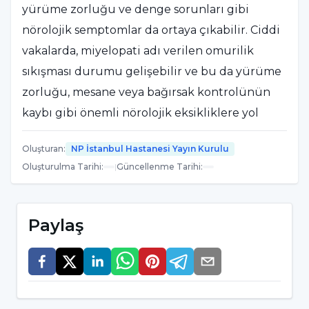
yürüme zorluğu ve denge sorunları gibi
nörolojik semptomlar da ortaya çıkabilir. Ciddi
vakalarda, miyelopati adı verilen omurilik
sıkışması durumu gelişebilir ve bu da yürüme
zorluğu, mesane veya bağırsak kontrolünün
kaybı gibi önemli nörolojik eksikliklere yol
açabilir. Torasik omurga, diğer omurga
Oluşturan
:
NP İstanbul Hastanesi Yayın Kurulu
bölgelerine göre daha az hareketli
Oluşturulma Tarihi
:
|
Güncellenme Tarihi
:
olduğundan, bu bölgedeki disk hernisi nadir
görülür, ancak meydana geldiğinde ciddi
sağlık sorunlarına neden olabilir.
Paylaş
Torasik Disk Hernisi (Bel Fıtığı) Neden
Olur?