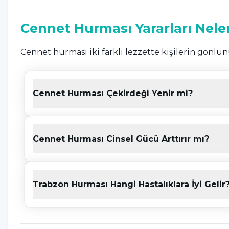
Cennet Hurması Yararları Nele
Cennet hurması iki farklı lezzette kişilerin gönlü
bir aroması olan cennet hurması damaklarda buruk
zengin olan bu meyve severek tüketilmektedir. Bu
Cennet Hurması Çekirdeği Yenir mi?
şekilde sıralayabiliriz;
Bağırsakları korur.
Cennet Hurması Cinsel Gücü Arttırır mı?
Bağışıklık sistemine iyi gelir.
Kanser tehlikesini engeller.
Trabzon Hurması Hangi Hastalıklara İyi Gelir
Göz sağlığına iyi gelir.
Strese iyi gelir.
Tansiyonu dengede tutar.