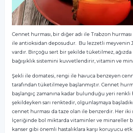
Cennet hurması, bir diğer adı ile Trabzon hurması 
ile antioksidan deposudur. Bu lezzetli meyvenin 
vardır. Birçoğu sert bir şekilde tüketilmez, ağızda
bağışıklık sistemini kuvvetlendirir, vitamin ve m
Şekli ile domatesi, rengi ile havuca benzeyen ce
tarafından tüketilmeye başlanmıştır. Cennet hurmas
başlangıç zamanına kadar bulunduğu yeri renkli h
şekildeyken sarı renktedir, olgunlaşmaya başlad
cennet hurması da taze olan ile benzerdir. Her iki
İçeriğinde bol miktarda vitaminler ve minareller ba
kanser gibi önemli hastalıklara karşı koruyucu etki