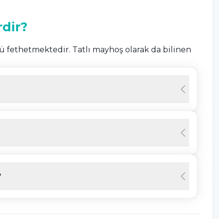
rdir?
nü fethetmektedir. Tatlı mayhoş olarak da bilinen
 bir lezzet bırakmaktadır. İçerik bakımından
nun ile birlikte cennet hurmasının faydalarını şu
?