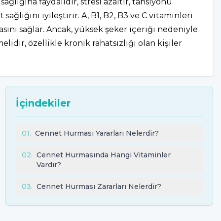
ağlığına faydalıdır, stresi azaltır, tansiyonu
sağlığını iyileştirir. A, B1, B2, B3 ve C vitaminleri
ını sağlar. Ancak, yüksek şeker içeriği nedeniyle
idir, özellikle kronik rahatsızlığı olan kişiler
İçindekiler
01
.
Cennet Hurması Yararları Nelerdir?
02
.
Cennet Hurmasında Hangi Vitaminler
Vardır?
03
.
Cennet Hurması Zararları Nelerdir?