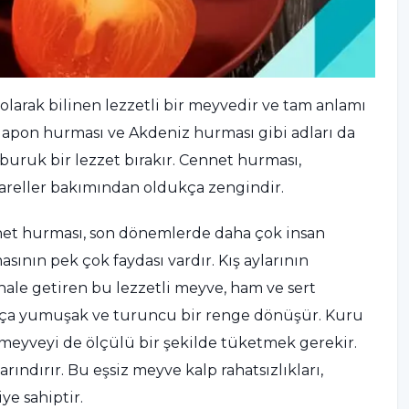
olarak bilinen lezzetli bir meyvedir ve tam anlamı
Japon hurması ve Akdeniz hurması gibi adları da
 buruk bir lezzet bırakır. Cennet hurması,
inareller bakımından oldukça zengindir.
nnet hurması, son dönemlerde daha çok insan
ının pek çok faydası vardır. Kış aylarının
ale getiren bu lezzetli meyve, ham ve sert
ıkça yumuşak ve turuncu bir renge dönüşür. Kuru
 meyveyi de ölçülü bir şekilde tüketmek gerekir.
rındırır. Bu eşsiz meyve kalp rahatsızlıkları,
ye sahiptir.