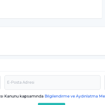
lıkların korunmasında etkilidir.
minler Vardır?
ması Kanunu kapsamında
Bilgilendirme ve Aydınlatma Me