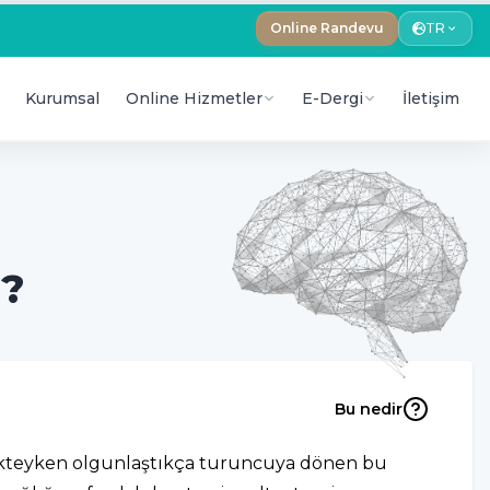
Online Randevu
TR
Kurumsal
Online Hizmetler
E-Dergi
İletişim
r?
Bu nedir
enkteyken olgunlaştıkça turuncuya dönen bu