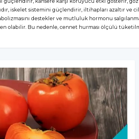
i güçlendirir, kansere karşı koruyucu etki gösterir, göz s
, iskelet sistemini güçlendirir, iltihapları azaltır ve cilt 
bolizmasını destekler ve mutluluk hormonu salgılanmas
en olabilir. Bu nedenle, cennet hurması ölçülü tüketilmel