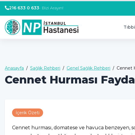
216 633 0 633
•
Bizi Arayın!
Tıbbi
Anasayfa
/
Sağlık Rehberi
/
Genel Sağlık Rehberi
/
Cennet H
Cennet Hurması Faydala
İçerik Özeti
Cennet hurması, domatese ve havuca benzeyen, so