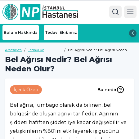
Ope
Bölüm Hakkında
Tedavi Ekibimiz
Anasayfa
/
Tedavi ve
/
Bel Ağrısı Nedir? Bel Ağrısı Neden
Hastalıklar
Olur?
Bel Ağrısı Nedir? Bel Ağrısı
Neden Olur?
İçerik Özeti
Bu nedir
Bel ağrısı, lumbago olarak da bilinen, bel
bölgesinde oluşan ağrıyı tarif eder. Ağrının
şiddeti hafiften şiddetliye kadar değişebilir ve
yetişkinlerin %80'ini etkileyerek iş gücünü