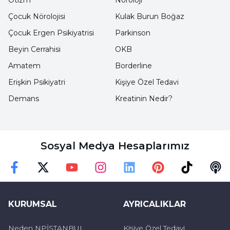
Otizm
Nöroloji
Çocuk Nörolojisi
Kulak Burun Boğaz
Spondiloartropati
Çocuk Ergen Psikiyatrisi
Parkinson
Beyin Cerrahisi
OKB
Artrit türlerinden doğrudan bel ve kalça
Amatem
Borderline
bölgesindeki eklemlerde etki oluşturan
Erişkin Psikiyatri
Kişiye Özel Tedavi
spondiloartropati iltihap sonucu meydana
gelen bir artrit türüdür. Spondiloartopatinin
Demans
Kreatinin Nedir?
sebep ve sonuçlarına bağlı olarak farklı türleri
bulunmakta olup spondiloartopatinin bu
türleri arasında Reiter hastalığı, kamburluk,
Sosyal Medya Hesaplarımız
sedef romatizması ve inflamatuar bağırsak
hastalığı yer almaktadır.
Faceebok
Twitter
Youtube
Instagram
Linkedin
Pinterest
TikTok
Podc
KURUMSAL
AYRICALIKLAR
Lomber Radikülopati
Neden NPİSTANBUL
Kişiye Özel Tedavi