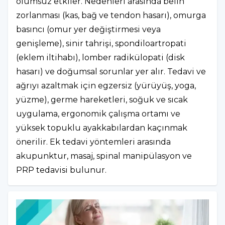
olumsuz etkiler. Nedenleri arasında belin
zorlanması (kas, bağ ve tendon hasarı), omurga
basıncı (omur yer değiştirmesi veya
genişleme), sinir tahrişi, spondiloartropati
(eklem iltihabı), lomber radikülopati (disk
hasarı) ve doğumsal sorunlar yer alır. Tedavi ve
ağrıyı azaltmak için egzersiz (yürüyüş, yoga,
yüzme), germe hareketleri, soğuk ve sıcak
uygulama, ergonomik çalışma ortamı ve
yüksek topuklu ayakkabılardan kaçınmak
önerilir. Ek tedavi yöntemleri arasında
akupunktur, masaj, spinal manipülasyon ve
PRP tedavisi bulunur.