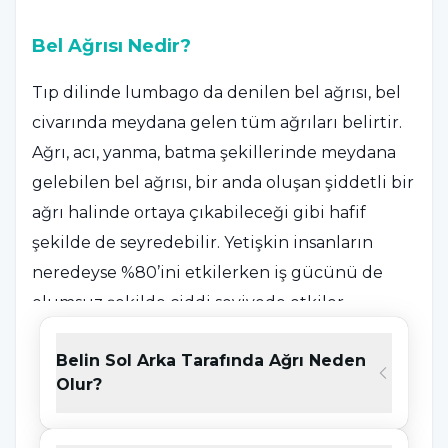
Bel Ağrısı Nedir?
Tıp dilinde lumbago da denilen bel ağrısı, bel
civarında meydana gelen tüm ağrıları belirtir.
Ağrı, acı, yanma, batma şekillerinde meydana
gelebilen bel ağrısı, bir anda oluşan şiddetli bir
ağrı halinde ortaya çıkabileceği gibi hafif
şekilde de seyredebilir. Yetişkin insanların
neredeyse %80’ini etkilerken iş gücünü de
olumsuz şekilde ciddi seviyede etkiler.
Belin Sol Arka Tarafında Ağrı Neden
Bel Ağrısı Nedenleri
Olur?
İnsan vücudunda 5 omur bölgesini oluşturan
ve bel bölgesinde bulunan lumbal omurga;