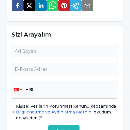
yol açan etkenler şu şekildedir;
Ailede alerji ya da atopi hikayesinin olması
Sosyoekonomik seviyenin yüksek olması
Sizi Arayalım
Siyah ırk
Havanın kirli olması
Ailede ilk çocuk olma
Ev içerisinde hayvan bakılması
Ev içerisinde sigara içilmesi
Bahar Alerjisi Belirtileri Nelerdir?
Kişisel Verilerin Korunması Kanunu kapsamında
Bilgilendirme ve Aydınlatma Metnini
okudum,
Bahar alerjisi; alerjik nezle, göz alerjisi ve astıma
onayladım.
(*)
yol açabileceğinden dolayı bu rahatsızlıkların