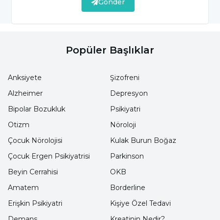
Gönder
semptomlarının bahar aylarında görülmesi ile
kendini belli eder. Bahar alerjisi belirtileri şu
şekildedir;
Popüler Başlıklar
Burunda tıkanıklık
Sık sık hapşırma
Anksiyete
Şizofreni
Alzheimer
Depresyon
Sulu burun akıntısı
Bipolar Bozukluk
Psikiyatri
Burun ve gözlerin kaşınması
Otizm
Nöroloji
Sinüslerde baskı, yüz bölgesinde ağrı
Çocuk Nörolojisi
Kulak Burun Boğaz
Gözaltlarında şişlik ve renk değişimi
Çocuk Ergen Psikiyatrisi
Parkinson
Beyin Cerrahisi
OKB
Koku ve tat duyusunun azalması
Amatem
Borderline
Hasta olan çocuklarda devamlı elleri
Erişkin Psikiyatri
Kişiye Özel Tedavi
buruna sürme ve kaşıma durumu
Demans
Kreatinin Nedir?