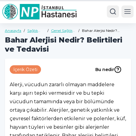
Ope
Anasayfa
/
Sağlık
/
Genel Sağlık
/
Bahar Alerjisi Nedir?
Rehberi
Rehberi
Belirtileri ve Tedavisi
Bahar Alerjisi Nedir? Belirtileri
ve Tedavisi
İçerik Özeti
Bu nedir
Alerji, vücudun zararlı olmayan maddelere
karşı aşırı tepki vermesidir ve bu tepki
vücudun tamamında veya bir bölümünde
ortaya çıkabilir. Alerjiler, genetik yatkınlık ve
çevresel faktörlerden etkilenir ve polenler, küf,
hayvan tüyleri ve besinler gibi alerjenler
tarafından tetiklenir. Bahar alerjisi belirtileri