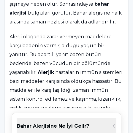
şişmeye neden olur. Sonrasındaysa
bahar
alerjisi
bulguları görülür. Bahar alerjisine halk
arasında saman nezlesi olarak da adlandırılır.
Alerji olağanda zarar vermeyen maddelere
karşı bedenin vermiş olduğu yoğun bir
yanıttır. Bu abartılı yanıt bazen bütün
bedende, bazen vücudun bir bölümünde
yaşanabilir.
Alerjik
hastaların immün sistemleri
bazı maddeler karşısında oldukça hassastır. Bu
maddeler ile karşılaşıldığı zaman immün
sistem kontrol edilemez ve kaşınma, kızarıklık,
şişlik, spazm, gözlerin yaşarması, burunda
akıntı gibi alerjik yakınmalar meydana gelir.
Alerjiyi başlatmakta olan madde alerjen olarak
Bahar Alerjisine Ne İyi Gelir?