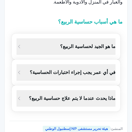
والغبار في المنزل والأدوية والأطعمة.
ما هي أسباب حساسية الربيع؟
الحساسية هي اضطراب شائع جداً. فالاستعداد الوراثي
والعوامل البيئية فعالة جداً في حدوثها. يقوم
الجهاز المنا
عي
ما هو الجيد لحساسية الربيع؟
عادةً بحماية الجسم من الجراثيم والمواد الضارة مثل
البكتيريا والفيروسات. ومع ذلك، إذا بدأ الجهاز المناعي في
التفاعل بشكل مكثف مع المواد التي لا تسبب الأذى عادة،
في أي عمر يجب إجراء اختبارات الحساسية؟
فإن هذا يسمى حساسية. العوامل التي تتسبب في حدوث
التهاب الأنف التحسسي هي كما يلي;
ماذا يحدث عندما لا يتم علاج حساسية الربيع؟
التاريخ العائلي للحساسية أو التأتب
ارتفاع المستوى الاجتماعي والاقتصادي
العرق الأسود
المنشئ
:
هيئة تحرير مستشفى NP إسطنبول الوطني