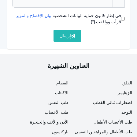
حكة في الأنف والعينين
في إطار قانون حماية البيانات الشخصية
بيان الإفصاح والتنوير
ضغط في الجيوب الأنفية وألم في منطقة الوجه
قرأت ووافقت.
(*)
تورم وتغير اللون تحت العينين
إرسال
انخفاض حاسة الشم والتذوق
فرك الأنف وحكه باستمرار باليدين عند الأطفال
العناوين الشهيرة
المرضى
التعب
القلق
الفصام
مشكلة في الإدراك
الزهايمر
الاكتئاب
اضطراب ثنائي القطب
طب النفس
اضطراب النوم
التوحد
طب الأعصاب
حكة في الحنك والحنجرة
طب الأعصاب الأطفال
الأذن والأنف والحنجرة
على شكل سعال وصداع.
طب الأطفال والمراهقين النفسي
باركنسون