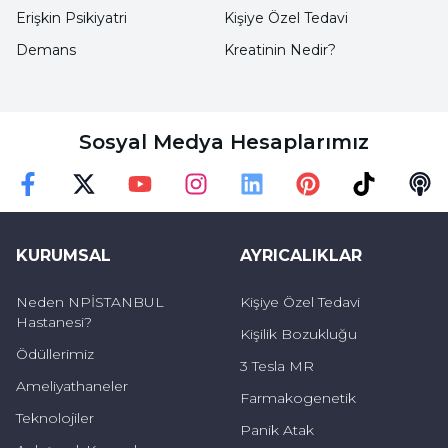
Erişkin Psikiyatri
Kişiye Özel Tedavi
kötüleştirebilir. Sıvı kaybını önlemek için
Demans
Kreatinin Nedir?
kişiye ilk 24-48 saat boyunca damar yoluyla sıvı
takviyesi yapılabilir. Ayrıca uzman, kişinin
gastrointestinal sisteminin birkaç gün
Sosyal Medya Hesaplarımız
dinlenmesi için bağırsak istirahati önerebilir.
Bu nedenle kişinin durumu düzelene kadar
Faceebok
Twitter
Youtube
Instagram
Linkedin
Pinterest
TikTok
Podc
ağızdan herhangi bir yiyecek veya içecek
almaması gerekmektedir.
KURUMSAL
AYRICALIKLAR
Neden NPİSTANBUL
Kişiye Özel Tedavi
Hastanesi?
Kişilik Bozukluğu
Ödüllerimiz
3 Tesla MR
Ameliyathaneler
Farmakogenetik
Teknolojiler
Panik Atak