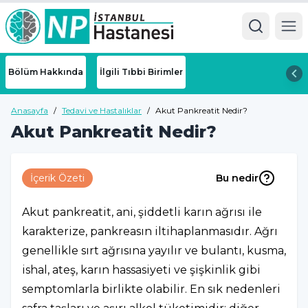
Ope
Bölüm Hakkında
İlgili Tıbbi Birimler
Anasayfa
/
Tedavi ve Hastalıklar
/
Akut Pankreatit Nedir?
Akut Pankreatit Nedir?
İçerik Özeti
Bu nedir
Akut pankreatit, ani, şiddetli karın ağrısı ile
karakterize, pankreasın iltihaplanmasıdır. Ağrı
genellikle sırt ağrısına yayılır ve bulantı, kusma,
ishal, ateş, karın hassasiyeti ve şişkinlik gibi
semptomlarla birlikte olabilir. En sık nedenleri