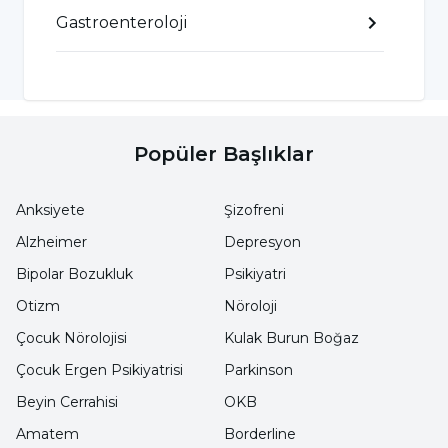
planlaması yapılabilir.
Gastroenteroloji
Akut Pankreatit Nasıl Tedavi Edilir?
Akut pankreatit tedavisi
durumun şiddetine
bağlı olarak planlanır. Hafif seyreden vakalarda
Popüler Başlıklar
komplikasyon riski düşüktür ve semptomlar
genellikle bir hafta içinde düzelebilir.
Anksiyete
Şizofreni
Tedavide amaç, pankreasın kendi kendini
Alzheimer
Depresyon
iyileştirirken vücut fonksiyonlarını sürdürmek
Bipolar Bozukluk
Psikiyatri
ve semptomları hafifletmektir. Orta veya
Otizm
Nöroloji
şiddetli ağrıların yaşanması halinde ağrı
Çocuk Nörolojisi
Kulak Burun Boğaz
kesiciler önerilebilir.
Çocuk Ergen Psikiyatrisi
Parkinson
Beyin Cerrahisi
OKB
Dehidrasyon sıklıkla pankreatite eşlik eder,
Amatem
Borderline
semptomları ve komplikasyonları