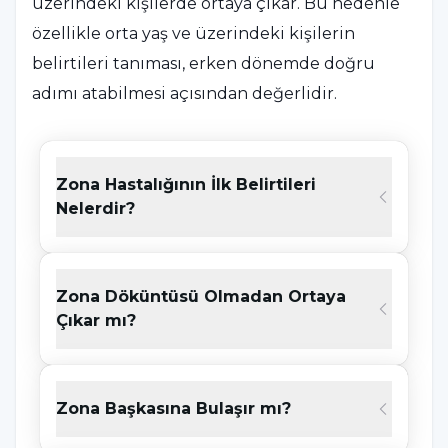
üzerindeki kişilerde ortaya çıkar. Bu nedenle
özellikle orta yaş ve üzerindeki kişilerin
belirtileri tanıması, erken dönemde doğru
adımı atabilmesi açısından değerlidir.
Suçiçeği aşısının yaygınlaşması ve toplumun
genel olarak yaşlanması, bu konudaki
Zona Hastalığının İlk Belirtileri
farkındalığın giderek daha fazla önem
Nelerdir?
kazanmasına neden oluyor.
Belirtileri erken
fark eden kişiler, hem daha konforlu bir
süreç geçiriyor hem de olası
Zona Döküntüsü Olmadan Ortaya
Çıkar mı?
komplikasyonlardan korunma şansını
artırıyor.
Zona Başkasına Bulaşır mı?
Zona Hastalığı Nedir?