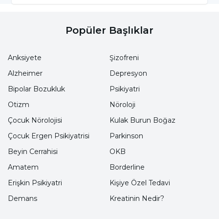
geçirilmiş suçiçeği sonrası sinir
hücrelerinde saklı kalan virüsün yeniden
Popüler Başlıklar
canlanmasıdır.
Bu yüzden
hiç suçiçeği
geçirmemiş ya da suçiçeği aşısı olmamış
Anksiyete
Şizofreni
birinde bu tablo görülmez;
virüsle daha önce
Alzheimer
Depresyon
hiç tanışmamış bir bağışıklık sistemi, onu
Bipolar Bozukluk
Psikiyatri
yeniden "uyandıramaz" çünkü ortada uyuyan
Otizm
Nöroloji
bir virüs yoktur.
Çocuk Nörolojisi
Kulak Burun Boğaz
Çocuk Ergen Psikiyatrisi
Parkinson
Varicella-Zoster Virüsü Nasıl Yeniden
Beyin Cerrahisi
OKB
Aktifleşir?
Amatem
Borderline
Erişkin Psikiyatri
Kişiye Özel Tedavi
Suçiçeği geçirdikten sonra virüs, omuriliğe
Demans
Kreatinin Nedir?
yakın sinir köklerine yerleşir ve orada saklanır.
Sağlıklı bir bağışıklık sistemi bu virüsü sürekli