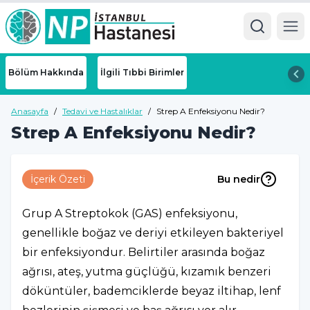
Ope
Bölüm Hakkında
İlgili Tıbbi Birimler
Anasayfa
/
Tedavi ve Hastalıklar
/
Strep A Enfeksiyonu Nedir?
Strep A Enfeksiyonu Nedir?
İçerik Özeti
Bu nedir
Grup A Streptokok (GAS) enfeksiyonu,
genellikle boğaz ve deriyi etkileyen bakteriyel
bir enfeksiyondur. Belirtiler arasında boğaz
ağrısı, ateş, yutma güçlüğü, kızamık benzeri
döküntüler, bademciklerde beyaz iltihap, lenf