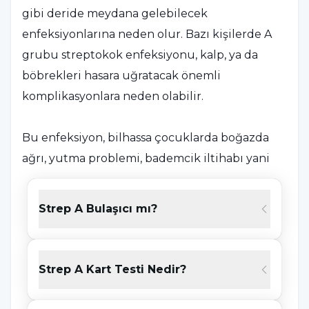
gibi deride meydana gelebilecek
enfeksiyonlarına neden olur. Bazı kişilerde A
grubu streptokok enfeksiyonu, kalp, ya da
böbrekleri hasara uğratacak önemli
komplikasyonlara neden olabilir.
Bu enfeksiyon, bilhassa çocuklarda boğazda
ağrı, yutma problemi, bademcik iltihabı yani
tonsilit olarak adlandırılan durum, kızıl
rahatsızlığı, selülit, impetigo olarak adlandırılan
Strep A Bulaşıcı mı?
deri hastalıkları, zatürre, böbrek iltihabı,
ateşlenmeye yol açabilmektedir. Bundan
dolayı boğaz ağrısı yaşayan çocuklarda boğaz
Strep A Kart Testi Nedir?
kültürü almak önem taşımaktadır. Üst
solunum yolu enfeksiyonlarının birçoğu