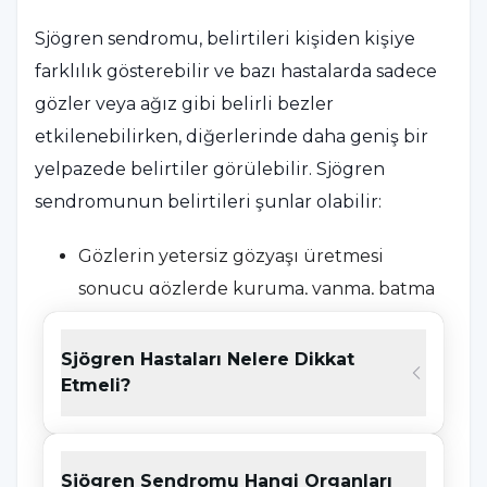
Sjögren sendromu, belirtileri kişiden kişiye
farklılık gösterebilir ve bazı hastalarda sadece
gözler veya ağız gibi belirli bezler
etkilenebilirken, diğerlerinde daha geniş bir
yelpazede belirtiler görülebilir. Sjögren
sendromunun belirtileri şunlar olabilir:
Gözlerin yetersiz gözyaşı üretmesi
sonucu gözlerde kuruma, yanma, batma
ve tahriş hissi.
Sjögren Hastaları Nelere Dikkat
Tükürük bezlerinin etkilenmesi
Etmeli?
nedeniyle ağızda kuruluk, yutma
güçlüğü, ağızda yaralar ve diş çürümeleri.
Bu sendrom, cilt problemleri, burun
Sjögren Sendromu Hangi Organları