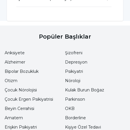
önemlidir.
Sjögren Sendromu Risk Faktörleri
Nelerdir?
Popüler Başlıklar
Sjögren sendromu risk faktörleri, hastalığın
Anksiyete
Şizofreni
gelişme olasılığını artırabilir. Bu faktörler
Alzheimer
Depresyon
arasında kadın cinsiyet, ileri yaş, genetik
Bipolar Bozukluk
Psikiyatri
yatkınlık, başka otoimmün hastalıkların varlığı
Otizm
Nöroloji
ve çevresel etkenler bulunur. Özellikle
Çocuk Nörolojisi
Kulak Burun Boğaz
kadınlarda sık görülen bu hastalık, aile
geçmişi, özellikle Sjögren sendromu öyküsü
Çocuk Ergen Psikiyatrisi
Parkinson
olan ailelerde daha fazla risk taşır.
Beyin Cerrahisi
OKB
Amatem
Borderline
Bununla birlikte, Sjögren sendromu kesin
Erişkin Psikiyatri
Kişiye Özel Tedavi