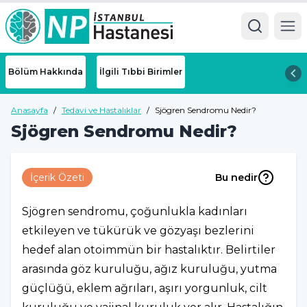
Ope
Bölüm Hakkında
İlgili Tıbbi Birimler
Anasayfa
/
Tedavi ve Hastalıklar
/
Sjögren Sendromu Nedir?
Sjögren Sendromu Nedir?
İçerik Özeti
Bu nedir
Sjögren sendromu, çoğunlukla kadınları
etkileyen ve tükürük ve gözyaşı bezlerini
hedef alan otoimmün bir hastalıktır. Belirtiler
arasında göz kuruluğu, ağız kuruluğu, yutma
güçlüğü, eklem ağrıları, aşırı yorgunluk, cilt