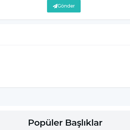
Gönder
dunuzun bir tarafında
k
arda
beyin kanaması
olur. Çocuklarda
beyin
Popüler Başlıklar