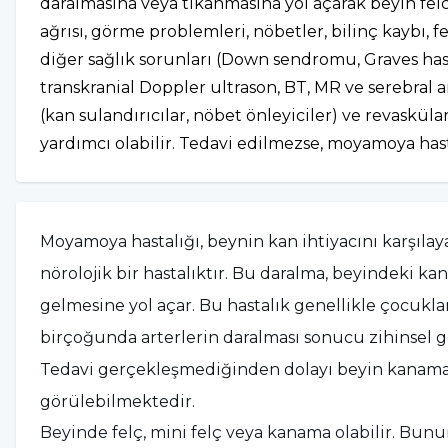
daralmasına veya tıkanmasına yol açarak beyin felc
ağrısı, görme problemleri, nöbetler, bilinç kaybı, f
diğer sağlık sorunları (Down sendromu, Graves hasta
transkranial Doppler ultrason, BT, MR ve serebral 
(kan sulandırıcılar, nöbet önleyiciler) ve revasküla
yardımcı olabilir. Tedavi edilmezse, moyamoya hasta
Moyamoya hastalığı, beynin kan ihtiyacını karşılay
nörolojik bir hastalıktır. Bu daralma, beyindeki kan
gelmesine yol açar. Bu hastalık genellikle çocukl
birçoğunda arterlerin daralması sonucu zihinsel g
Tedavi gerçekleşmediğinden dolayı beyin kanamas
görülebilmektedir.
Beyinde felç, mini felç veya kanama olabilir. Bunun 