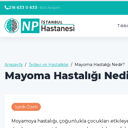
216 633 0 633
•
Bizi Arayın!
Tıbbi
Anasayfa
/
Tedavi ve Hastalıklar
/
Mayoma Hastalığı Nedir?
Mayoma Hastalığı Ned
İçerik Özeti
Moyamoya hastalığı, çoğunlukla çocukları etkileye