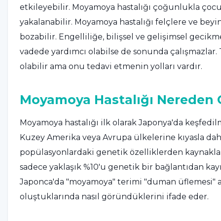
etkileyebilir. Moyamoya hastalığı çoğunlukla çocuk
yakalanabilir. Moyamoya hastalığı felçlere ve beyi
bozabilir. Engelliliğe, bilişsel ve gelişimsel gecikm
vadede yardımcı olabilse de sonunda çalışmazlar
olabilir ama onu tedavi etmenin yolları vardır.
Moyamoya Hastalığı Nereden G
Moyamoya hastalığı ilk olarak Japonya'da keşfedilm
Kuzey Amerika veya Avrupa ülkelerine kıyasla dah
popülasyonlardaki genetik özelliklerden kaynaklanı
sadece yaklaşık %10'u genetik bir bağlantıdan ka
Japonca'da "moyamoya" terimi "duman üflemesi" a
oluştuklarında nasıl göründüklerini ifade eder.