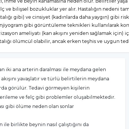
i, inme ve beyin kanamasına neden olur. Belirtiler yaşa
elç ve bilişsel bozukluklar yer alır. Hastalığın nedeni ta
lığı gibi) ve cinsiyet (kadınlarda daha yaygın) gibi ris
anjiyogram gibi görüntüleme teknikleri kullanılarak konu
rizasyon ameliyatı (kan akışını yeniden sağlamak için) iç
lığı ölümcül olabilir, ancak erken teşhis ve uygun tedavi
an iki ana arterin daralması ile meydana gelen
 akışını yavaşlatır ve türlü belirtilerin meydana
arda görülür. Tedavi görmeyen kişilerin
erileme ve felç gibi problemler oluşabilmektedir.
ı gibi ölüme neden olan sonlar
ile birlikte beynin nasıl çalıştığını da