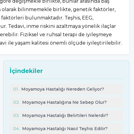
 göre değişmekle birlikte, bunlar arasında baş
m olarak bilinmemekle birlikte, genetik faktörler,
k faktörleri bulunmaktadır. Teşhis, EEG,
r. Tedavi, inme riskini azaltmaya yönelik ilaçlar
erebilir. Fiziksel ve ruhsal terapi de iyileşmeye
 ile yaşam kalitesi önemli ölçüde iyileştirilebilir.
İçindekiler
01
.
Moyamoya Hastalığı Nereden Geliyor?
02
.
Moyamoya Hastalığına Ne Sebep Olur?
03
.
Moyamoya Hastalığı Belirtileri Nelerdir?
04
.
Moyamoya Hastalığı Nasıl Teşhis Edilir?