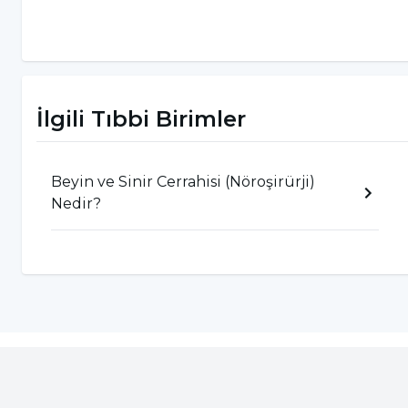
İstemsiz hareketler
Bilişsel ve/veya duyusal bozukluk
Zayıflık, uyuşma veya felç - genellikle vücu
Konuşma veya sözlü iletişimi anlamada zorlu
İlgili Tıbbi Birimler
Anevrizma
Beyin ve Sinir Cerrahisi (Nöroşirürji)
Bazı durumlarda moyamoya hastalığı olan çocukl
Nedir?
kanaması belirtileri
şunları içerebilir:
Vizyon değişiklikleri
Şiddetli baş ağrısı
Kusma
Mide bulantısı
Yorgunluk ve uyuşukluk