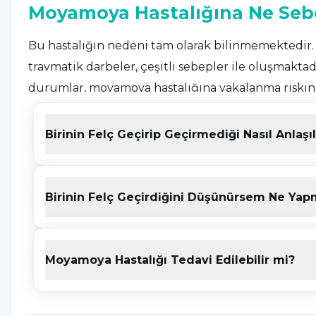
Moyamoya Hastalığına Ne Seb
Bu hastalığın nedeni tam olarak bilinmemektedir. Y
travmatik darbeler, çeşitli sebepler ile oluşmaktadır
durumlar, moyamoya hastalığına yakalanma riskini a
Genetik:
Bu durum genetik olabilir. Yapılan araştı
Birinin Felç Geçirip Geçirmediği Nasıl Anlaşıl
mutasyonlar saptanmıştır.
Mevcut sağlık:
Down sendromu, Graves hastalığı, a
Birinin Felç Geçirdiğini Düşünürsem Ne Yap
rahatsızlıkları olan kişilerin buna yakalanma olasılı
Cinsiyet:
Kadınların moyamoya hastalığına yakalan
Moyamoya Hastalığı Tedavi Edilebilir mi?
Yaş:
Moyamoya hastalığı her yaşta ortaya çıkabilir.