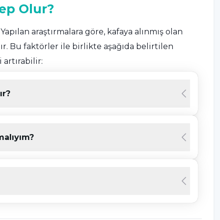
ep Olur?
apılan araştırmalara göre, kafaya alınmış olan
. Bu faktörler ile birlikte aşağıda belirtilen
rtırabilir;
rmalara göre, hastalıkla bağlantılı genetik
ır?
teroskleroz ve radyasyon vaskülopatisi gibi diğer
malıyım?
ğı daha yüksek olabilir.
ma olasılığı daha yüksektir.
 En çok 5-15 yaş arası çocuklarda görülür.