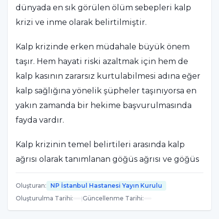
dünyada en sık görülen ölüm sebepleri kalp
krizi ve inme olarak belirtilmiştir.
Kalp krizinde erken müdahale büyük önem
taşır. Hem hayati riski azaltmak için hem de
kalp kasının zararsız kurtulabilmesi adına eğer
kalp sağlığına yönelik şüpheler taşınıyorsa en
yakın zamanda bir hekime başvurulmasında
fayda vardır.
Kalp krizinin temel belirtileri arasında kalp
ağrısı olarak tanımlanan göğüs ağrısı ve göğüs
sıkışması hissidir. Göğüste hissedilen bu ağrı,
Oluşturan
:
NP İstanbul Hastanesi Yayın Kurulu
birisi göğse baskı yapıyormuş hissi verir. Aynı
Oluşturulma Tarihi
:
|
Güncellenme Tarihi
:
zamanda bu göğüs ağrısı sol kola, omuza,
boyna, karna, sırta etki edebilir. Genellikle bu