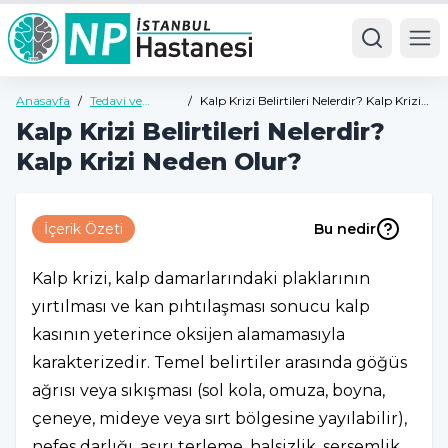
Ope
Anasayfa
/
Tedavi ve
/
Kalp Krizi Belirtileri Nelerdir? Kalp Krizi
Hastalıklar
Neden Olur?
Kalp Krizi Belirtileri Nelerdir?
Kalp Krizi Neden Olur?
İçerik Özeti
Bu nedir
Kalp krizi, kalp damarlarındaki plaklarının
yırtılması ve kan pıhtılaşması sonucu kalp
kasının yeterince oksijen alamamasıyla
karakterizedir. Temel belirtiler arasında göğüs
ağrısı veya sıkışması (sol kola, omuza, boyna,
çeneye, mideye veya sırt bölgesine yayılabilir),
nefes darlığı, aşırı terleme, halsizlik, sersemlik,