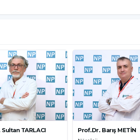
eri bulamama)
me sahiptir. Beyin hasarını önlemek için mümkün
 inme, beyin damarlarındaki tıkanıklık nedeniyle
e yol açar. Erken teşhis ve tedavi, beyin hasarını
ızlandırmak için çok önemlidir.
. Sultan TARLACI
Prof.Dr. Barış METİN