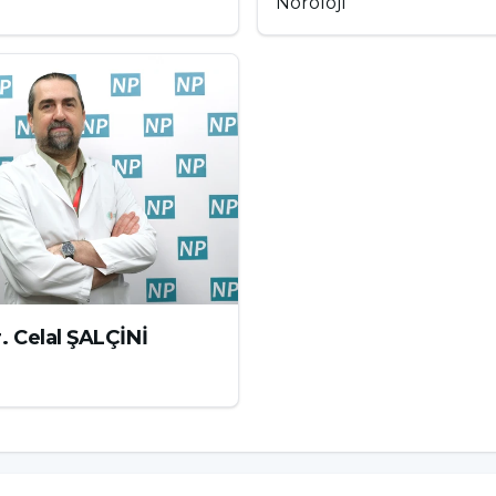
Nöroloji
eya kanaması sonucu oluşan bir inme türüdür.
a yol açabilir. Hemorajik inme, iskemik inmeden
iddi ve ölümcül olabilir. Beyin dokusunun hasar
lerine zarar verir, bu da felç, konuşma güçlüğü
r ve aşağıdaki belirtilerle kendini gösterebilir:
. Celal ŞALÇİNİ