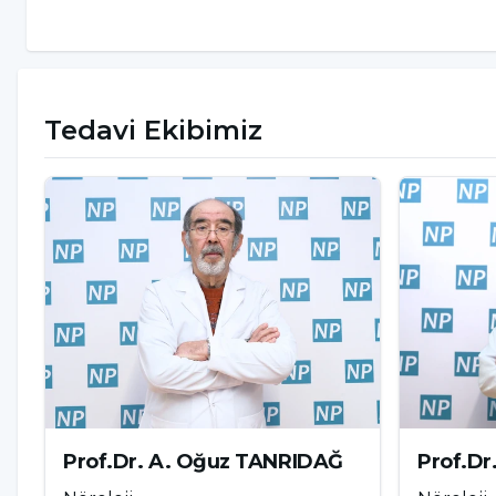
Konuşma bozuklukları (dil dönmesi, kelimel
Yüzde düşüklük (özellikle bir tarafta)
Görme kaybı veya çift görme
Tedavi Ekibimiz
Denge kaybı ve koordinasyon problemleri
Şiddetli baş ağrısı (bazı durumlarda)
Bilinç kaybı veya kafa karışıklığı
İskemik inme tedavisi zaman açısından kritik öne
olan en kısa sürede müdahale edilmelidir. İskemik
oksijen eksikliği yaşayan beyin hücrelerinin ölümün
en aza indirgemek ve hastanın iyileşme sürecini h
Prof.Dr. A. Oğuz TANRIDAĞ
Prof.Dr
Hemorajik İnme