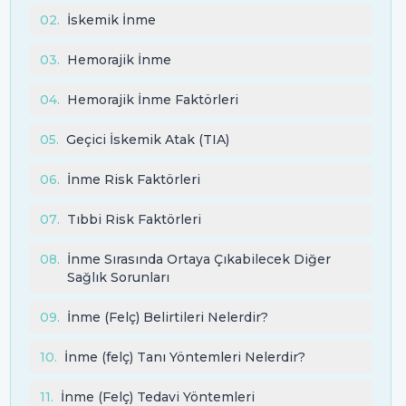
02
.
İskemik İnme
03
.
Hemorajik İnme
04
.
Hemorajik İnme Faktörleri
05
.
Geçici İskemik Atak (TIA)
06
.
İnme Risk Faktörleri
07
.
Tıbbi Risk Faktörleri
08
.
İnme Sırasında Ortaya Çıkabilecek Diğer
Sağlık Sorunları
09
.
İnme (Felç) Belirtileri Nelerdir?
10
.
İnme (felç) Tanı Yöntemleri Nelerdir?
11
.
İnme (Felç) Tedavi Yöntemleri