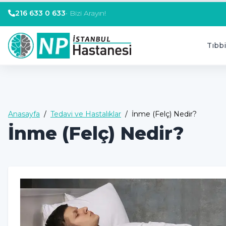
216 633 0 633
•
Bizi Arayın!
Tıbbi
Anasayfa
/
Tedavi ve Hastalıklar
/
İnme (Felç) Nedir?
İnme (Felç) Nedir?