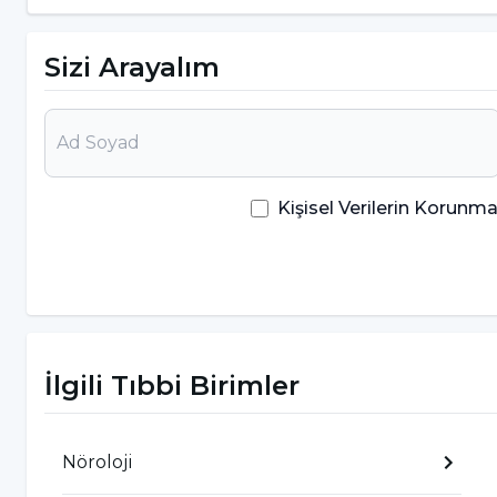
İleri Yaş:
Yaş ilerledikçe inme riski artar. 55 yaş v
Sizi Arayalım
Stres ve Anksiyete:
Uzun süreli stres, kan basıncı
inme riskini artıran bir faktördür.
Kişisel Verilerin Korun
İskemik İnme
İskemik inme, beyin damarlarının bir pıhtı veya 
dokusuna oksijen ve besin ulaşamaması durumudur.
ölmesi, beynin belirli bölgelerinde işlev kaybına y
%85'ini oluşturur ve genellikle ani başlangıç göste
İlgili Tıbbi Birimler
İskemik inme genellikle ani başlar ve şu belirtilerl
Nöroloji
Vücudun bir tarafında güçsüzlük veya felç