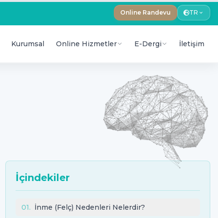
Online Randevu
TR
Kurumsal
Online Hizmetler
E-Dergi
İletişim
İçindekiler
01
.
İnme (Felç) Nedenleri Nelerdir?