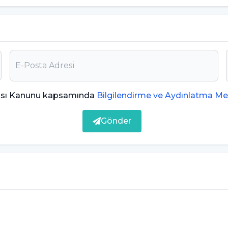
e üzerindeki kişilerde inme daha yaygın görülür.
nı yükseltebilir ve damar sağlığını bozabilir, bu da
ması Kanunu kapsamında
Bilgilendirme ve Aydınlatma Me
Gönder
daralma nedeniyle tıkanması sonucu beyin
 Beyin hücrelerinin oksijen eksikliği nedeniyle
ol açar. İskemik inme, tüm inmelerin yaklaşık
rir.
e kendini gösterebilir: