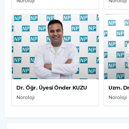
Nöroloji
Nöroloji
Hemorajik inme, beynin damarlarının yırtılması v
Kanama, beyin dokusuna baskı yaparak ciddi hasar
daha az yaygın olmakla birlikte, genellikle daha c
görmesi, vücudun kontrolünü sağlayan sinir hücre
veya diğer nörolojik bozukluklara neden olabilir.
Hemorajik inme, genellikle ani bir başlangıç gösteri
Şiddetli ve ani baş ağrısı
Bulanık görme veya görme kaybı
Dr. Öğr. Üyesi Önder KUZU
Uzm. Dr
Konuşma bozuklukları
Nöroloji
Nöroloji
Vücudun bir tarafında güçsüzlük veya felç
Denge kaybı ve koordinasyon sorunları
Bilinç kaybı veya kafa karışıklığı