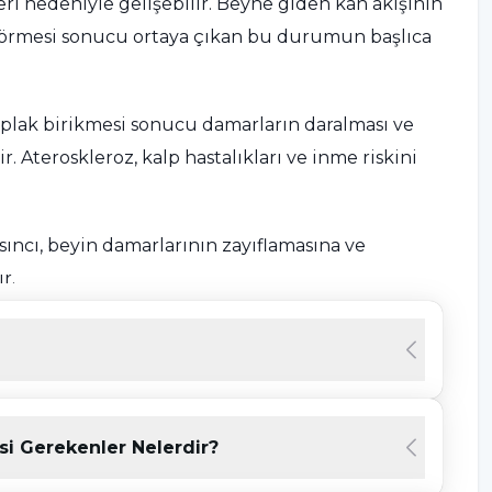
leri nedeniyle gelişebilir. Beyne giden kan akışının
 görmesi sonucu ortaya çıkan bu durumun başlıca
plak birikmesi sonucu damarların daralması ve
 Ateroskleroz, kalp hastalıkları ve inme riskini
ıncı, beyin damarlarının zayıflamasına ve
r.
n akışını engeller ve inme riskini artırabilir.
 (örneğin, atriyal fibrilasyon) ve kalp kapak
si Gerekenler Nelerdir?
tıların beyne gitmesine neden olabilir.