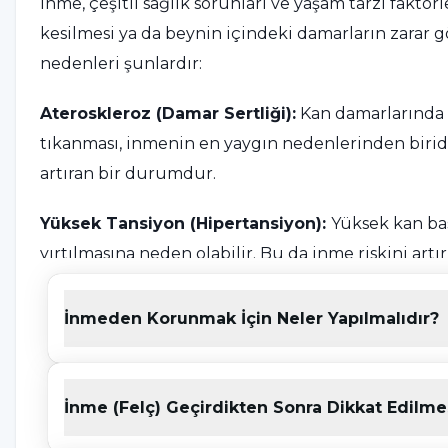
İnme, çeşitli sağlık sorunları ve yaşam tarzı faktör
kesilmesi ya da beynin içindeki damarların zarar
nedenleri şunlardır:
Ateroskleroz (Damar Sertliği):
Kan damarlarında 
tıkanması, inmenin en yaygın nedenlerinden biridir.
artıran bir durumdur.
Yüksek Tansiyon (Hipertansiyon):
Yüksek kan bas
yırtılmasına neden olabilir. Bu da inme riskini artırı
Diyabet:
Şeker hastalığı, damarları tahrip ederek ka
İnmeden Korunmak İçin Neler Yapılmalıdır?
Diyabetli kişilerde ateroskleroz daha yaygındır.
Kalp Hastalıkları:
Özellikle kalp ritmi bozuklukları
İnme (Felç) Geçirdikten Sonra Dikkat Edilme
hastalıkları, kan pıhtılarının oluşmasına ve bu pıh