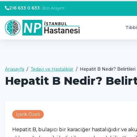
216 633 0 633
•
Bizi Arayın!
Tıbbi
Anasayfa
/
Tedavi ve Hastalıklar
/
Hepatit B Nedir? Belirtileri
Hepatit B Nedir? Belirt
İçerik Özeti
Hepatit B, bulaşıcı bir karaciğer hastalığıdır ve aku