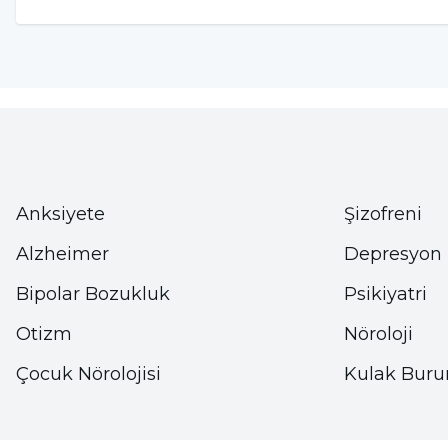
Steril olmayan enjeksiyon malzemelerini ku
Enfeksiyon riski taşıyan ve kontrolü yapılma
İğne batması
Hepatit B Teşhisi Nasıl Konulur?
Hastalığın tanısının ve teşhisinin konulabilmesi içi
Anksiyete
Şizofreni
yapılmaktadır. Ayrıca virüs incelenir ve virüse k
bakılmaktadır.
Alzheimer
Depresyon
Antikor testi ve virüs testi negatif olduğunda vir
Bipolar Bozukluk
Psikiyatri
Antikor pozitif olduğu zamanlarda virüsle temasta
Otizm
Nöroloji
vücut bu hastalığa karşı bağışıklık kazanmıştır.
Antijenin pozitif olarak görülmesi virüsün vücutt
Çocuk Nörolojisi
Kulak Buru
durumda virüs yeni ortaya çıkmış olabilir tedavi ed
Ayrıca uzun süredir devam eden virüs durumu da ol