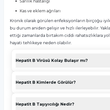
Sarılık hastalığı
Kas ve eklem ağrıları
Kronik olarak görülen enfeksiyonların birçoğu iyil
bu durum aniden gelişir ve hızlı ilerleyebilir. Ya
ettiği zamanlarda birtakım ciddi rahatsızlıklara yo
hayati tehlikeye neden olabilir.
Bu durumun kronik hale gelmesi yenidoğan bebek
ilerleyen yaşlarda bu risk azalmaktadır.
Hepatit B Virüsü Kolay Bulaşır mı?
İki durumun yanında, virüsün geçtiği bazı kişile
sabit olabilir. Bazı durumlarda hastalık durumu iyi
kişilerde bulgular ve şikayetler görülmezken taşı
Hepatit B Kimlerde Görülür?
riski de artmaktadır.
Hastalık dış ortamlarda bir haftaya yakın kalabilir 
bulaşıcı ihtimali bulunmaktadır.
Hepatit B Taşıyıcılığı Nedir?
Bunların yanında hamilelik döneminde olan kadınla