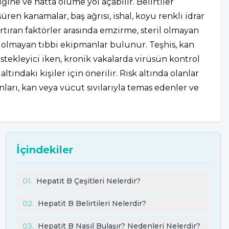
ğine ve hatta ölüme yol açabilir. Belirtiler
üren kanamalar, baş ağrısı, ishal, koyu renkli idrar
artıran faktörler arasında emzirme, steril olmayan
il olmayan tıbbi ekipmanlar bulunur. Teşhis, kan
destekleyici iken, kronik vakalarda virüsün kontrol
tındaki kişiler için önerilir. Risk altında olanlar
anları, kan veya vücut sıvılarıyla temas edenler ve
İçindekiler
01
.
Hepatit B Çeşitleri Nelerdir?
02
.
Hepatit B Belirtileri Nelerdir?
03
.
Hepatit B Nasıl Bulaşır? Nedenleri Nelerdir?