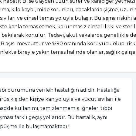
ik hepatit B ise 6 aydan uzun sürer ve karaciğer yetmezli
rma, kilo kaybı, mide sorunları, bacaklarda şişme, uzun s
sıvıları ve cinsel temas yoluyla bulaşır. Bulaşma riskini 
ekte kanla temas etmek, korunmasız cinsel ilişki ve ster
ine bakılarak konulur. Tedavi, akut vakalarda genellikle 
t B aşısı mevcuttur ve %90 oranında koruyucu olup, risk al
 enfekte bireyle yakın temas halinde olanlar, sağlık çalış
ihabı durumuna verilen hastalığın adıdır. Hastalığa
üs kişiden kişiye kan yoluyla ve vücut sıvıları ile
 madde kullanımı, temizlenmemiş iğneler, tıbbi
ı farklı geçiş yollarıdır. Bu hastalık, aynı
öpüşme ile bulaşmamaktadır.