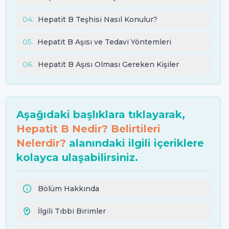
04
.
Hepatit B Teşhisi Nasıl Konulur?
05
.
Hepatit B Aşısı ve Tedavi Yöntemleri
06
.
Hepatit B Aşısı Olması Gereken Kişiler
Aşağıdaki başlıklara tıklayarak,
Hepatit B Nedir? Belirtileri
Nelerdir?
alanındaki ilgili içeriklere
kolayca ulaşabilirsiniz.
Bölüm Hakkında
İlgili Tıbbi Birimler