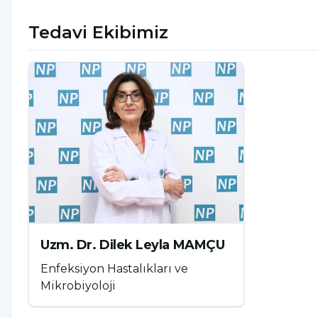
Hepatit B Nasıl Bulaşır? Neden
Tedavi Ekibimiz
Genellikle virüsün neden olduğu bu durum kan, vücu
bulaşabilen bir hastalıktır. Ortak kullanılan birtak
hastalığı taşıyan kişilere mümkün olduğunca temas
Hastalığın bulaşmasına neden olan birtakım faktö
durumlar şu şekilde sıralanabilir:
Emzirme dönemlerinde bebeğe anneden bu
Steril olmayan iğne, tıbbi gereçler ve kontr
Virüs taşıyan bir bireyin kullandığı birtakım ki
Uzm. Dr. Dilek Leyla MAMÇU
Hastalığı bulunan kişinin kanına temas etme
Enfeksiyon Hastalıkları ve
Mikrobiyoloji
Enfekte hasta ile korunma yöntemi olmadan c