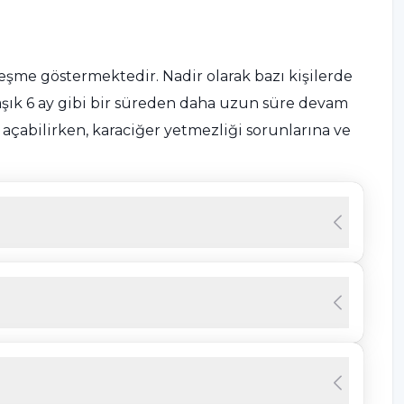
eşme göstermektedir. Nadir olarak bazı kişilerde
klaşık 6 ay gibi bir süreden daha uzun süre devam
l açabilirken, karaciğer yetmezliği sorunlarına ve
lerde yaklaşık yüzde 90 olarak görülürken
rde hastalık durumu görülmez ve virüs vücutta
leşse bile virüs vücuttan atılamayabilir. Bu
yıcı olma riski fazladır. Bu durumlarda bulaşma
ve diğer virüslerden (Hepatit C, HIV) çok daha fazla
rın bebekleri yüksek oranda risk taşır. Bu