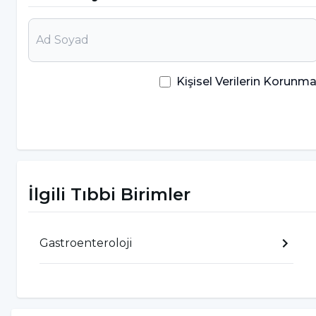
İştahın kesilmesi veya tamamen kaybolması
Gözlerde sararma sorunu
Hızlı kilo kayıpları
Kişisel Verilerin Korun
Mide problemleri (şişkinlik ve ağrı)
Bacaklarda ödem sorunu
Kanayan bir yaranın kanamasının uzun süre 
Şiddetli baş ağrısı ve eklem ağrıları
İlgili Tıbbi Birimler
İshal
İdrarın koyu renkte olması
Gastroenteroloji
Kanamaların kolay olması ve morarma durum
Dışkı renginde gözle görülür bir açıklık