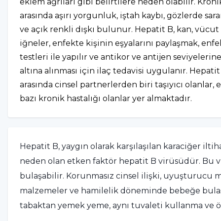
eklem ağrıları gibi belirtilere neden olabilir. Kron
arasında aşırı yorgunluk, iştah kaybı, gözlerde sara
ve açık renkli dışkı bulunur. Hepatit B, kan, vücut 
iğneler, enfekte kişinin eşyalarını paylaşmak, enf
testleri ile yapılır ve antikor ve antijen seviyeler
altına alınması için ilaç tedavisi uygulanır. Hepati
arasında cinsel partnerlerden biri taşıyıcı olanlar,
bazı kronik hastalığı olanlar yer almaktadır.
Hepatit B, yaygın olarak karşılaşılan karaciğer ilt
neden olan etken faktör hepatit B virüsüdür. Bu vir
bulaşabilir. Korunmasız cinsel ilişki, uyuşturucu
malzemeler ve hamilelik döneminde bebeğe bulaşmas
tabaktan yemek yeme, aynı tuvaleti kullanma ve 