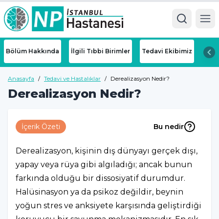
Ope
Bölüm Hakkında
İlgili Tıbbi Birimler
Tedavi Ekibimiz
Anasayfa
/
Tedavi ve Hastalıklar
/
Derealizasyon Nedir?
Derealizasyon Nedir?
İçerik Özeti
Bu nedir
Derealizasyon, kişinin dış dünyayı gerçek dışı,
yapay veya rüya gibi algıladığı; ancak bunun
farkında olduğu bir dissosiyatif durumdur.
Halüsinasyon ya da psikoz değildir, beynin
yoğun stres ve anksiyete karşısında geliştirdiği