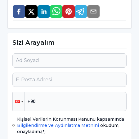
oluştuğu bu dönemde bebekte
bakımverenden ayrılmaya tepki (kaygı
belirtileri) ve yabancı kaygısı başlar. Bağlanma
teorisine göre bağlanma davranışı biyolojik
olarak başka sistemler ile paralel gelişir.
Sizi Arayalım
Bunlardan en önemlisi “keşif sistemi”dir.
Bağlanma ve keşif sistemleri arasında bir
denge oluşur. Bakım veren güvenli bir liman
sunar, bebek keşif yapar, araştırır, stres anında
bakım verene geri döner.
Dönemsel olarak ele alındığında,
Kişisel Verilerin Korunması Kanunu kapsamında
0-2 ay:
Bebeğin doğası gereği meme arama,
Bilgilendirme ve Aydınlatma Metnini
okudum,
başı döndürme, emme, yutma, yakalama,
onayladım.
(*)