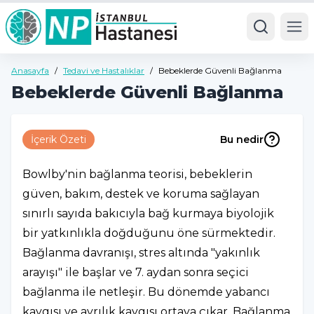
Ope
Anasayfa
/
Tedavi ve Hastalıklar
/
Bebeklerde Güvenli Bağlanma
Bebeklerde Güvenli Bağlanma
İçerik Özeti
Bu nedir
Bowlby'nin bağlanma teorisi, bebeklerin
güven, bakım, destek ve koruma sağlayan
sınırlı sayıda bakıcıyla bağ kurmaya biyolojik
bir yatkınlıkla doğduğunu öne sürmektedir.
Bağlanma davranışı, stres altında "yakınlık
arayışı" ile başlar ve 7. aydan sonra seçici
bağlanma ile netleşir. Bu dönemde yabancı
kaygısı ve ayrılık kaygısı ortaya çıkar. Bağlanma