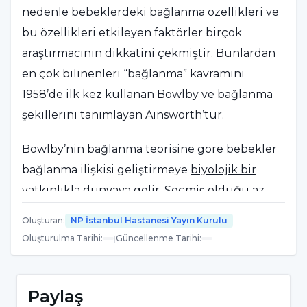
nedenle bebeklerdeki bağlanma özellikleri ve
bu özellikleri etkileyen faktörler birçok
araştırmacının dikkatini çekmiştir. Bunlardan
en çok bilinenleri “bağlanma” kavramını
1958’de ilk kez kullanan Bowlby ve bağlanma
şekillerini tanımlayan Ainsworth’tur.
Bowlby’nin bağlanma teorisine göre bebekler
bağlanma ilişkisi geliştirmeye
biyolojik bir
yatkınlıkla
dünyaya gelir. Seçmiş olduğu az
sayıda bakım verenden güven, bakım, destek
Oluşturan
:
NP İstanbul Hastanesi Yayın Kurulu
ve koruma bekler. Bağlanma davranışı, stres
Oluşturulma Tarihi
:
|
Güncellenme Tarihi
:
altında olduğu zamanlarda “yakınlık arayışı”
sonucu başlar. Seçici (Odaklı) bağlanma ise
7.aydan sonra oluşur. Seçici bağlanmanın
Paylaş