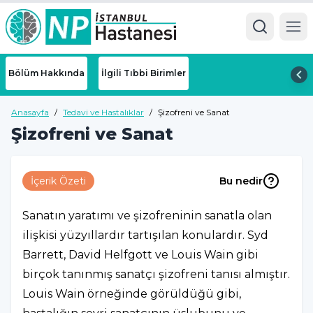
Ope
Bölüm Hakkında
İlgili Tıbbi Birimler
Anasayfa
/
Tedavi ve Hastalıklar
/
Şizofreni ve Sanat
Şizofreni ve Sanat
İçerik Özeti
Bu nedir
Sanatın yaratımı ve şizofreninin sanatla olan
ilişkisi yüzyıllardır tartışılan konulardır. Syd
Barrett, David Helfgott ve Louis Wain gibi
birçok tanınmış sanatçı şizofreni tanısı almıştır.
Louis Wain örneğinde görüldüğü gibi,