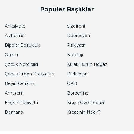
İsviçre’de Bern Sanat Müzesi’ndedir.
Popüler Başlıklar
Hastanede ressam olan daha pek çok isim
vardır.
Anksiyete
Şizofreni
Alzheimer
Depresyon
Sonradan sanatçı olan şizofrenle profesyonel
Bipolar Bozukluk
Psikiyatri
sanatçı arasındaki farklılıkları sorguladığımızda
Otizm
ilk aklımıza gelenler, kendini ifade etmesi,
Nöroloji
yaratma dürtüsü, ölümsüz olma isteği olabilir.
Çocuk Nörolojisi
Kulak Burun Boğaz
Sanatçı kişisel birikimlerini, bilinçaltını, yaşam
Çocuk Ergen Psikiyatrisi
Parkinson
felsefesini, kollektif bilinçaltını harmanlar,
Beyin Cerrahisi
OKB
derinlerde yatan, işlenmemiş ham malzemeyi
Amatem
Borderline
deneyim, bilgi, ustalık ve estetik elementler
Erişkin Psikiyatri
Kişiye Özel Tedavi
yardımıyla işleyerek topluma sunar. Şizofren
Demans
Kreatinin Nedir?
ise çoğunlukla kendi iç dünyasını anlatan
mesajlar verir, kendisi için özel anlamı olan