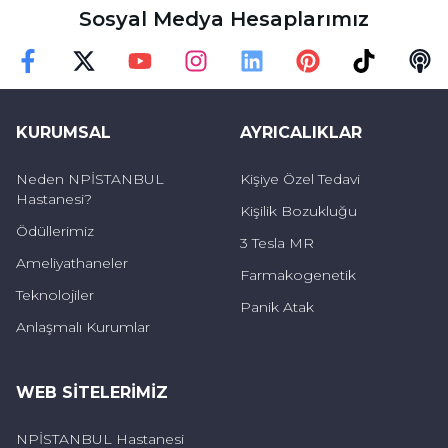
semboller kullanır. Bu nedenle yaptığı resimle
Sosyal Medya Hesaplarımız
ilgili olarak hastayla konuşmazsak ne
anlatmaya çalıştığını tam olarak anlayamayız.
Faceebok
Twitter
Youtube
Instagram
Linkedin
Pinterest
TikTok
Podc
KURUMSAL
AYRICALIKLAR
Neden NPİSTANBUL
Kişiye Özel Tedavi
Hastanesi?
Kişilik Bozukluğu
Ödüllerimiz
3 Tesla MR
Ameliyathaneler
Farmakogenetik
Teknolojiler
Panik Atak
Anlaşmalı Kurumlar
WEB SITELERIMIZ
NPİSTANBUL Hastanesi