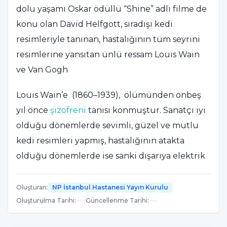
dolu yaşamı Oskar ödüllü “Shine” adlı filme de
konu olan David Helfgott, sıradışı kedi
resimleriyle tanınan, hastalığının tüm seyrini
resimlerine yansıtan ünlü ressam Louis Wain
ve Van Gogh
Louis Wain’e (1860–1939), ölümünden onbeş
yıl önce
şizofreni
tanısı konmuştur. Sanatçı iyi
olduğu dönemlerde sevimli, güzel ve mutlu
kedi resimleri yapmış, hastalığının atakta
olduğu dönemlerde ise sanki dışarıya elektrik
ya da enerji yayıyormuş gibi görünen, öfkeli,
deforme olmuş, rengarenk, rahatsız edici
Oluşturan
:
NP İstanbul Hastanesi Yayın Kurulu
kediler resmetmiştir.
Oluşturulma Tarihi
:
|
Güncellenme Tarihi
:
Sanatçı hastalığının seyrine bağlı olarak iki