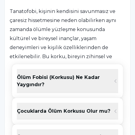
Tanatofobi, kişinin kendisini savunmasız ve
çaresiz hissetmesine neden olabilirken aynı
zamanda ölümle yüzleşme konusunda
kültürel ve bireysel inançlar, yaşam
deneyimleri ve kişilik özelliklerinden de
etkilenebilir. Bu korku, bireyin zihinsel ve
duygusal sağlığını etkilediği kadar günlük
aktivitelerine, sosyal ilişkilerine ve genel yaşam
Ölüm Fobisi (Korkusu) Ne Kadar
tatminine de olumsuz yansıyabilir. Tanatofobi
Yaygındır?
genellikle spesifik bir fobi türü olarak
değerlendirilse de, her bireyde farklı şekillerde
ortaya çıkabilir ve bireylerin ölüm kavramına
Çocuklarda Ölüm Korkusu Olur mu?
karşı geliştirdikleri algı, bu korkunun
yoğunluğunu belirleyebilir.