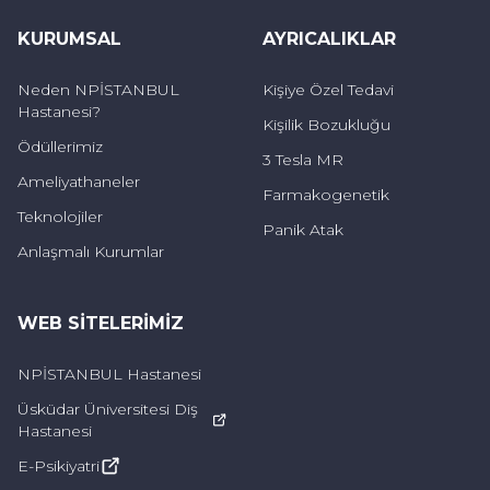
yüzleşmesine neden olan faktörlerden
KURUMSAL
AYRICALIKLAR
kaynaklanır. İşte ölüm korkusunun artmasına
Neden NPİSTANBUL
Kişiye Özel Tedavi
neden olabilecek başlıca durumlar:
Hastanesi?
Kişilik Bozukluğu
Ödüllerimiz
Yakın birini kaybetme:
Sevilen bir kişinin
3 Tesla MR
ölümü, bireyin ölüm gerçeğiyle doğrudan
Ameliyathaneler
Farmakogenetik
yüzleşmesine neden olabilir. Bu tür kayıplar,
Teknolojiler
Panik Atak
kişinin kendi ölümlülüğünü fark etmesini ve
Anlaşmalı Kurumlar
ölümle ilgili korkularını tetikleyebilir.
WEB SITELERIMIZ
Travmatik deneyimler:
Kaza, hastalık, doğal
afet veya şiddet gibi ölümle sonuçlanabilecek
NPİSTANBUL Hastanesi
olaylara maruz kalmak, bireyin ölümle ilgili
Üsküdar Üniversitesi Diş
Hastanesi
kaygılarını artırabilir.
E-Psikiyatri
Sağlık sorunları:
Kişinin kendisinin veya yakın