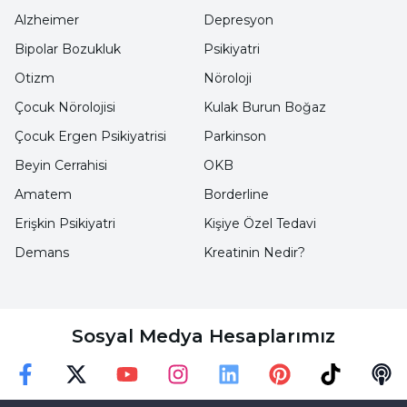
Alzheimer
Depresyon
birey, alıştığı düzenin sona erme ihtimalini
Bipolar Bozukluk
Psikiyatri
kabullenmekte zorlanabilir. Son olarak,
Otizm
Nöroloji
medyada sıkça yer alan ölüm ve felaket
haberleri, bireylerin ölümle ilgili düşüncelerini
Çocuk Nörolojisi
Kulak Burun Boğaz
ve korkularını bilinçaltında sürekli olarak
Çocuk Ergen Psikiyatrisi
Parkinson
besleyebilir.
Beyin Cerrahisi
OKB
Amatem
Borderline
Ölüm Korkusunun Artmasına Sebep
Erişkin Psikiyatri
Kişiye Özel Tedavi
Olan Durumlar
Demans
Kreatinin Nedir?
Ölüm korkusunun artmasına sebep olan
durumlar, bireyin yaşamında belirli olaylar
Sosyal Medya Hesaplarımız
veya psikolojik durumlar sonucu
yoğunlaşabilir. Bu durumlar, genellikle bireyin
Faceebok
Twitter
Youtube
Instagram
Linkedin
Pinterest
TikTok
Podc
ölümle doğrudan ya da dolaylı şekilde