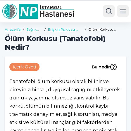
Ope
Anasayfa
/
Sağlık
/
Erişkin Psikiyatri
/
Ölüm Korkusu
Rehberi
Sağlık Rehberi
(Tanatofobi) Nedir?
Ölüm Korkusu (Tanatofobi)
Nedir?
İçerik Özeti
Bu nedir
Tanatofobi, ölüm korkusu olarak bilinir ve
bireyin zihinsel, duygusal sağlığını etkileyerek
günlük yaşamına olumsuz yansıyabilir. Bu
korku, ölümün bilinmezliği, kontrol kaybı,
travmatik deneyimler, sağlık sorunları, medya
etkisi ve kültürel inançlar gibi faktörlerden
kaynaklanabilir. Belirtileri arasında panik atak,