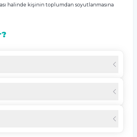
ması halinde kişinin toplumdan soyutlanmasına
r?
eslere karşı öfke duygusunun ortaya çıktığı ve
rdatma, ıslık sesi, düdük sesi ve nefes sesi gibi bu
işinin duygu ve tepkileri
misophonia belirtileri
trol edemeyebilir ve saldırgan olabilirler.
seslere karşı yapılan bazı davranışlar şu şekildedir:
etilmesi sırasında çıkan sesten nefret edilmesi
tedirginlik hissi