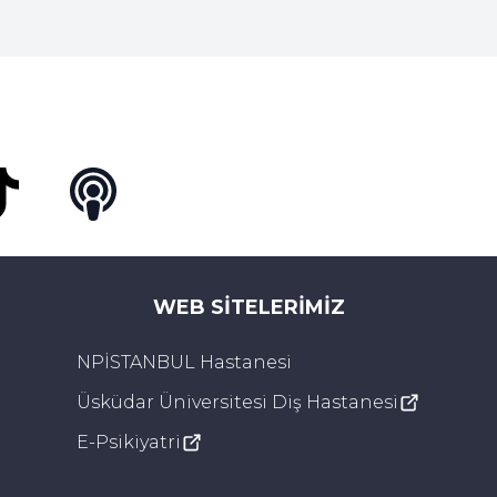
Tok
Podcast
WEB SITELERIMIZ
NPİSTANBUL Hastanesi
Üsküdar Üniversitesi Diş Hastanesi
E-Psikiyatri