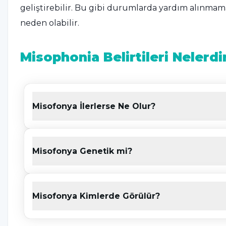
geliştirebilir. Bu gibi durumlarda yardım alınma
neden olabilir.
Misophonia Belirtileri Nelerdi
Çoğu zaman tekrar eden ve belirli tonlarda olan s
dayanılmaz bir hal aldığı hastalıktır.
Misofonya İlerlerse Ne Olur?
Özellikle diş fırçalama sesi, yemek yerken ağız şapı
hastalıkta tetikleyici olarak görülen durumlarda k
arasında yer alır.
Misofonya Genetik mi?
Kişiler bu seslere maruz kaldığında kendilerini kon
Hastalığın belirtilerini ortaya çıkaran sesler ve bu 
Misofonya Kimlerde Görülür?
Patlamış mısır veya cips gibi yiyeceklerin tük
Alarm sesine karşı duyulan aşırı öfkelenme ve 