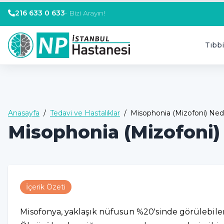
216 633 0 633
•
Bizi Arayın!
Tıbbi
Anasayfa
/
Tedavi ve Hastalıklar
/
Misophonia (Mizofoni) Ned
Misophonia (Mizofoni)
İçerik Özeti
Misofonya, yaklaşık nüfusun %20'sinde görülebilen, t