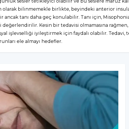
lük sesler tetikleyici olabilir ve bu seslere maruz kalı
m olarak bilinmemekle birlikte, beyindeki anterior insu
ncak tanı daha geç konulabilir. Tanı için, Misophonia te
si değerlendirilir. Kesin bir tedavisi olmamasına rağmen, 
 işlevselliği iyileştirmek için faydalı olabilir. Tedavi, t
runları ele almayı hedefler.