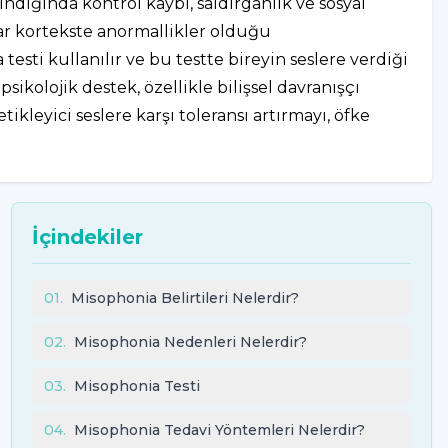
ndığında kontrol kaybı, saldırganlık ve sosyal
lar kortekste anormallikler olduğu
sti kullanılır ve bu testte bireyin seslere verdiği
psikolojik destek, özellikle bilişsel davranışçı
etikleyici seslere karşı toleransı artırmayı, öfke
İçindekiler
01
.
Misophonia Belirtileri Nelerdir?
02
.
Misophonia Nedenleri Nelerdir?
03
.
Misophonia Testi
04
.
Misophonia Tedavi Yöntemleri Nelerdir?