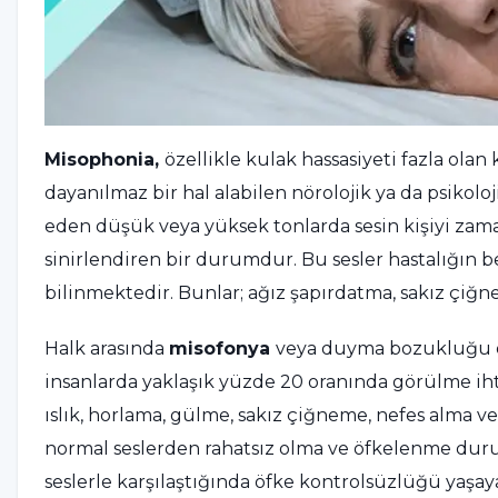
Misophonia,
özellikle kulak hassasiyeti fazla olan
dayanılmaz bir hal alabilen nörolojik ya da psikoloj
eden düşük veya yüksek tonlarda sesin kişiyi zam
sinirlendiren bir durumdur. Bu sesler hastalığın bel
bilinmektedir. Bunlar; ağız şapırdatma, sakız çiğne
Halk arasında
misofonya
veya duyma bozukluğu ol
insanlarda yaklaşık yüzde 20 oranında görülme iht
ıslık, horlama, gülme, sakız çiğneme, nefes alma v
normal seslerden rahatsız olma ve öfkelenme duru
seslerle karşılaştığında öfke kontrolsüzlüğü yaşay