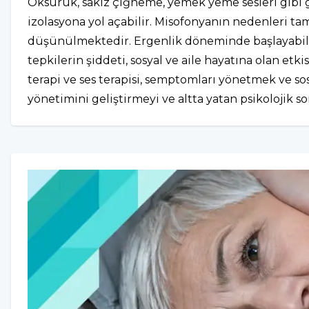
Öksürük, sakız çiğneme, yemek yeme sesleri gibi gün
izolasyona yol açabilir. Misofonyanın nedenleri ta
düşünülmektedir. Ergenlik döneminde başlayabilir a
tepkilerin şiddeti, sosyal ve aile hayatına olan etki
terapi ve ses terapisi, semptomları yönetmek ve sosyal
yönetimini geliştirmeyi ve altta yatan psikolojik so