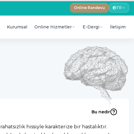
Online Randevu
TR
Kurumsal
Online Hizmetler
E-Dergi
İletişim
Bu nedir
hatsızlık hissiyle karakterize bir hastalıktır.