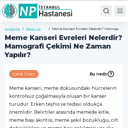
Ope
Anasayfa
/
Tedavi ve
/
Meme Kanseri Evreleri Nelerdir? Mamografi
Hastalıklar
Çekimi Ne Zaman Yapılır?
Meme Kanseri Evreleri Nelerdir?
Mamografi Çekimi Ne Zaman
Yapılır?
İçerik Özeti
Bu nedir
Meme kanseri, meme dokusundaki hücrelerin
kontrolsüz çoğalmasıyla oluşan bir kanser
türüdür. Erken teşhis ve tedavi oldukça
önemlidir. Belirtiler arasında memede kitle,
meme başı akıntısı, meme şekil bozukluğu, cilt