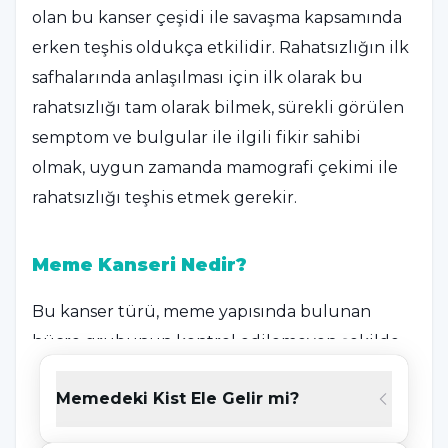
olan bu kanser çeşidi ile savaşma kapsamında
erken teşhis oldukça etkilidir. Rahatsızlığın ilk
safhalarında anlaşılması için ilk olarak bu
rahatsızlığı tam olarak bilmek, sürekli görülen
semptom ve bulgular ile ilgili fikir sahibi
olmak, uygun zamanda mamografi çekimi ile
rahatsızlığı teşhis etmek gerekir.
Meme Kanseri Nedir?
Bu kanser türü, meme yapısında bulunan
hücre grubunun kontrol edilemeyen şekilde
artması ve bu artmanın ardından kanserli olan
Memedeki Kist Ele Gelir mi?
hücre dokularının meydana gelmesi olarak
açıklanabilir. Göğüs kanallarında ya süt