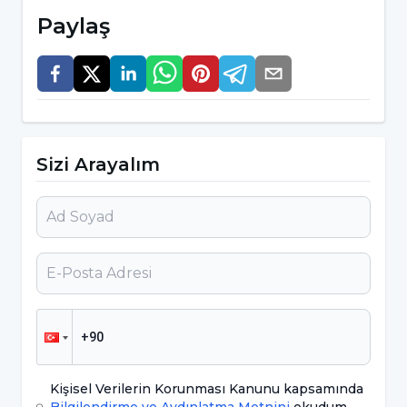
Paylaş
Meme Kanseri Belirtileri Nelerdir?
Bu kanser türü uzun yıllarca herhangi bir
semptom belli etmeden sinsi bir şekilde
ilerlediği gibi rahatsızlığın safhalarına göre
Sizi Arayalım
değişik gözlemler meydana gelebilir;
Memede kitle:
Göğüste elle fark edilen kitle
varlığı, meme kanserinin en kritik
semptomlarından bir tanesidir. Kitle, süt
kanallarında ya da memenin yapısında
meydana gelebileceği gibi koltuk altı
bölgesinde de fark edilebilir. Genel olarak ağrı
olmadan ilerleyen bu sert kitleler, meme
Kişisel Verilerin Korunması Kanunu kapsamında
kanserinin ilk belirtilerinden birisi olarak sayılı