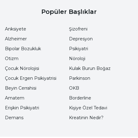
sağlayarak, ameliyat sırasında enfeksiyon riskini
Popüler Başlıklar
en aza indirir.
Anksiyete
Şizofreni
İzlenebilirlik ve Şeffaflık:
Tüm cerrahi
Alzheimer
Depresyon
aletlerin kullanım ve sterilizasyon süreçlerinin
Bipolar Bozukluk
Psikiyatri
izlenebilir olması, ameliyat öncesi ve sonrası
Otizm
Nöroloji
süreçlerde tam şeffaflık sağlar.
Çocuk Nörolojisi
Kulak Burun Boğaz
Operasyonel Verimlilik:
Aletlerin bakım ve
Çocuk Ergen Psikiyatrisi
Parkinson
değiştirme gereksinimlerinin doğru zamanda
Beyin Cerrahisi
OKB
yapılması, ameliyat süreçlerinin kesintisiz ve
Amatem
Borderline
verimli bir şekilde ilerlemesini sağlar.
Erişkin Psikiyatri
Kişiye Özel Tedavi
Demans
Kreatinin Nedir?
Regülasyonlara Uyum:
Sağlık otoritelerinin
sterilizasyon ve izlenebilirlik ile ilgili tüm
gereksinimlerine uyum sağlanır. Bu,