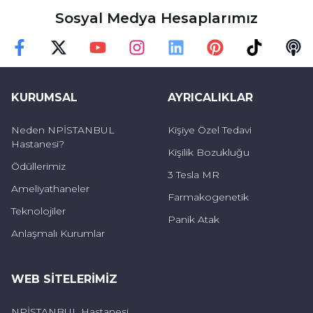
Sosyal Medya Hesaplarımız
hastanemizin kalite standartlarının yüksek
olmasını garanti eder.
Faceebok
Twitter
Youtube
Instagram
Linkedin
Pinterest
TikTok
Podc
Sistemin Kullanım Alanları
KURUMSAL
AYRICALIKLAR
Ameliyathaneler:
Ameliyathanelerde
Neden NPİSTANBUL
Kişiye Özel Tedavi
kullanılan tüm cerrahi aletlerin sterilizasyon ve
Hastanesi?
Kişilik Bozukluğu
kullanım takibi.
Ödüllerimiz
3 Tesla MR
Ameliyathaneler
Farmakogenetik
Merkezi Sterilizasyon Ünitesi:
Sterilizasyon
Teknolojiler
işlemlerinin kayıt altına alınması ve izlenmesi.
Panik Atak
Anlaşmalı Kurumlar
Cerrahi Envanter Yönetimi:
Cerrahi aletlerin
envanter yönetimi ve bakım süreçlerinin
WEB SITELERIMIZ
takibi.
NPİSTANBUL Hastanesi