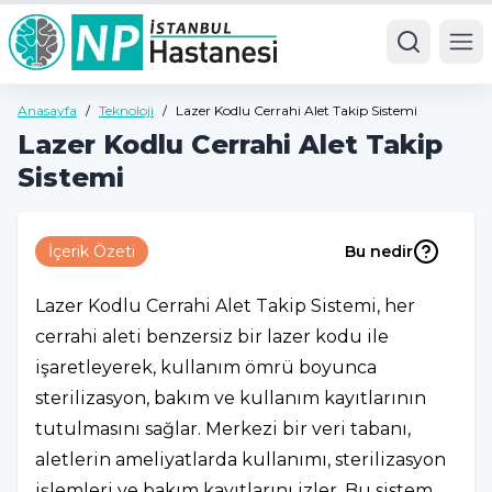
Ope
Anasayfa
/
Teknoloji
/
Lazer Kodlu Cerrahi Alet Takip Sistemi
Lazer Kodlu Cerrahi Alet Takip
Sistemi
İçerik Özeti
Bu nedir
Lazer Kodlu Cerrahi Alet Takip Sistemi, her
cerrahi aleti benzersiz bir lazer kodu ile
işaretleyerek, kullanım ömrü boyunca
sterilizasyon, bakım ve kullanım kayıtlarının
tutulmasını sağlar. Merkezi bir veri tabanı,
aletlerin ameliyatlarda kullanımı, sterilizasyon
işlemleri ve bakım kayıtlarını izler. Bu sistem,