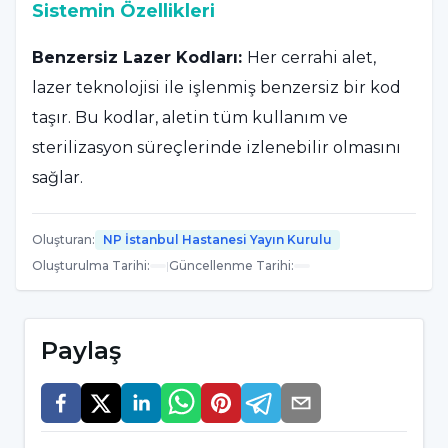
Sistemin Özellikleri
Benzersiz Lazer Kodları:
Her cerrahi alet,
lazer teknolojisi ile işlenmiş benzersiz bir kod
taşır. Bu kodlar, aletin tüm kullanım ve
sterilizasyon süreçlerinde izlenebilir olmasını
sağlar.
Entegre Veri Tabanı:
Tüm cerrahi aletler,
Oluşturan
:
NP İstanbul Hastanesi Yayın Kurulu
merkezi bir veri tabanında kayıt altına alınır.
Oluşturulma Tarihi
:
|
Güncellenme Tarihi
:
Bu veri tabanı, aletlerin kullanıldığı
ameliyatlar, sterilizasyon işlemleri ve bakım
Paylaş
kayıtları gibi bilgileri içerir.
Sterilizasyon Takibi:
Aletlerin sterilizasyon
süreçleri, lazer kodları sayesinde detaylı bir