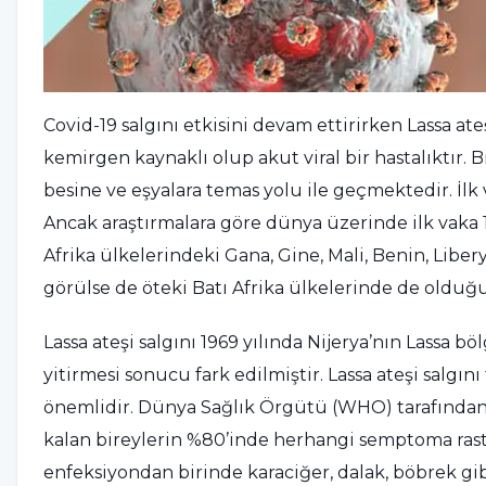
Covid-19 salgını etkisini devam ettirirken Lassa ateş
kemirgen kaynaklı olup akut viral bir hastalıktır. 
besine ve eşyalara temas yolu ile geçmektedir. İlk
Ancak araştırmalara göre dünya üzerinde ilk vaka 19
Afrika ülkelerindeki Gana, Gine, Mali, Benin, Liber
görülse de öteki Batı Afrika ülkelerinde de oldu
Lassa ateşi salgını 1969 yılında Nijerya’nın Lassa bö
yitirmesi sonucu fark edilmiştir. Lassa ateşi salgı
önemlidir. Dünya Sağlık Örgütü (WHO) tarafından y
kalan bireylerin %80’inde herhangi semptoma rast
enfeksiyondan birinde karaciğer, dalak, böbrek g