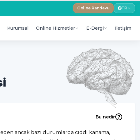
Online Randevu
TR
Kurumsal
Online Hizmetler
E-Dergi
İletişim
si
Bu nedir
 seyreden ancak bazı durumlarda ciddi kanama,