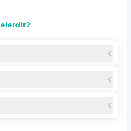
Nelerdir?
gibi yoğun olmayan belirtiler ile ortaya çıkmaktadır.
anma gibi ciddi semptomlarla meydana
ekildedir;