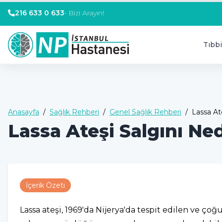
216 633 0 633
•
Bizi Arayın!
Tıbbi
Anasayfa
/
Sağlık Rehberi
/
Genel Sağlık Rehberi
/
Lassa Ate
Lassa Ateşi Salgını Nedi
İçerik Özeti
Lassa ateşi, 1969'da Nijerya'da tespit edilen ve ço