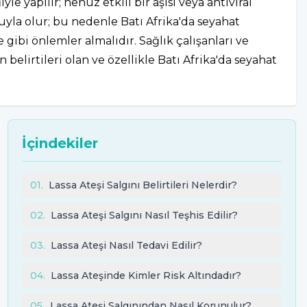
e yapılır; henüz etkili bir aşısı veya antiviral
yla olur; bu nedenle Batı Afrika'da seyahat
bi önlemler almalıdır. Sağlık çalışanları ve
belirtileri olan ve özellikle Batı Afrika'da seyahat
İçindekiler
01
.
Lassa Ateşi Salgını Belirtileri Nelerdir?
02
.
Lassa Ateşi Salgını Nasıl Teşhis Edilir?
03
.
Lassa Ateşi Nasıl Tedavi Edilir?
04
.
Lassa Ateşinde Kimler Risk Altındadır?
05
.
Lassa Ateşi Salgınından Nasıl Korunulur?