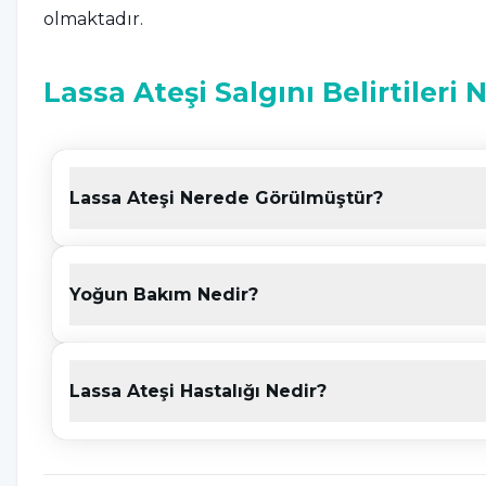
olmaktadır.
Lassa Ateşi Salgını Belirtileri 
Lassa ateşi salgını genel olarak ateş ve baş ağrısı 
Fakat bazı bireylerde kanama ve solunumda zorl
Lassa Ateşi Nerede Görülmüştür?
gelmektedir. Rahatsızlığın diğer semptomları şu ş
Düşük ateş
Yoğun Bakım Nedir?
Yorgunluk
Baş ağrısı
Lassa Ateşi Hastalığı Nedir?
Lassa ateşi salgını ciddi belirtiler
Diş eti, göz, burun kanaması