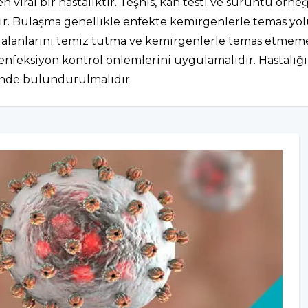
al bir hastalıktır. Teşhis, kan testi ve sürüntü örneğiyl
ır. Bulaşma genellikle enfekte kemirgenlerle temas yolu
lanlarını temiz tutma ve kemirgenlerle temas etmeme gi
enfeksiyon kontrol önlemlerini uygulamalıdır. Hastalığın 
nünde bulundurulmalıdır.