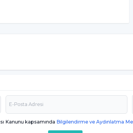
 Edilir?
reyden alınacak olan sürüntü ile teşhis edilir.
anısının konulmasında oldukça önemli bir yol
?
işiye antiviral bir ilaç verilmemektedir. Lassa
ması Kanunu kapsamında
Bilgilendirme ve Aydınlatma Me
 olarak ribavirinin rolüne destek olan hiçbir kanıt