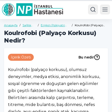
Ope
Anasayfa
/
Sağlık
/
Erişkin Psikiyatri
/
Koulrofobi (Palyaço
Rehberi
Sağlık Rehberi
Korkusu) Nedir?
Koulrofobi (Palyaço Korkusu)
Nedir?
İçerik Özeti
Bu nedir
Koulrofobi (palyaço korkusu), olumsuz
deneyimler, medya etkisi, anonimlik korkusu,
sosyal öğrenme ve doğuştan gelen eğilimler
gibi çeşitli faktörlerden kaynaklanabilir.
Belirtileri arasında kalp çarpıntısı, terleme,
titreme, mide bulantısı, baş dönmesi, nefes
darlığı, aşırı endişe, panik atak, kaçınma