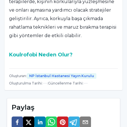
terapilerde, kişinin korkularıyla yüzleşmesine
ve onları aşmasına yardımcı olacak stratejiler
geliştirilir. Ayrıca, korkuyla başa çıkmada
rahatlama teknikleri ve maruz bırakma terapisi
gibi yöntemler de etkili olabilir.
Koulrofobi Neden Olur?
Koulrofobi, yani palyaço korkusu, bir dizi
faktörden kaynaklanabilir ve bu faktörlerin
Oluşturan
:
NP İstanbul Hastanesi Yayın Kurulu
Oluşturulma Tarihi
:
|
Güncellenme Tarihi
:
birleşimi, bireyin palyaçolara karşı yoğun bir
korku geliştirmesine neden olabilir.
Koulrofobiye yol açabilecek bazı yaygın
Paylaş
nedenler şunlardır:
Olumsuz Deneyimler:
Bireyin geçmişte