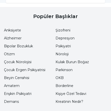
yüzlerini kaplayan makyaj ve kostümler,
onların gerçek ifadelerini gizler ve bu da bazı
insanlarda belirsizlik korkusuna yol açabilir.
Popüler Başlıklar
Bireyler, palyaçonun gerçek duygularını ve
Anksiyete
Şizofreni
niyetlerini okuyamadıkları için onlardan
korkabilirler.
Alzheimer
Depresyon
Bipolar Bozukluk
Psikiyatri
Sosyal Öğrenme:
Bir birey, aile üyelerinden
Otizm
Nöroloji
veya arkadaşlarından palyaçolara karşı korkulu
Çocuk Nörolojisi
Kulak Burun Boğaz
tepkiler gözlemleyebilir ve bu tepkileri
Çocuk Ergen Psikiyatrisi
Parkinson
öğrenebilir. Böylece, palyaçoların korkulması
Beyin Cerrahisi
OKB
gereken varlıklar olduğu düşüncesi, sosyal
Amatem
Borderline
öğrenme yoluyla aktarılabilir.
Erişkin Psikiyatri
Kişiye Özel Tedavi
Doğuştan Gelen Eğilimler:
Araştırmalar,
Demans
Kreatinin Nedir?
insanların bilinmeyene veya norm dışı